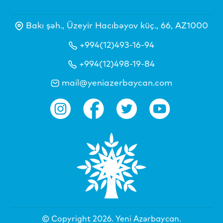
Bakı şəh., Üzeyir Hacıbəyov küç., 66, AZ1000
+994(12)493-16-94
+994(12)498-19-84
mail@yeniazerbaycan.com
© Copyright 2026.
Yeni Azərbaycan
.