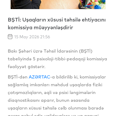
BŞTİ: Uşaqların xüsusi təhsilə ehtiyacını
komissiya müəyyənləşdirir
15 May 2026 21:56
Bakı Şəhəri üzrə Təhsil İdarəsinin (BŞTİ)
tabeliyində 5 psixoloji-tibbi-pedaqoji komissiya
fəaliyyət göstərir.
BŞTİ-dən
AZƏRTAC
-a bildirilib ki, komissiyalar
sağlamlıq imkanları məhdud uşaqlarda fiziki
çatışmazlıqların, əqli və psixi ləngimələrin
diaqnostikasını aparır, bunun əsasında
uşaqların xüsusi təhsilə cəlb olunması barədə
qərar qəbul edir, valideynlərə və ya qanuni