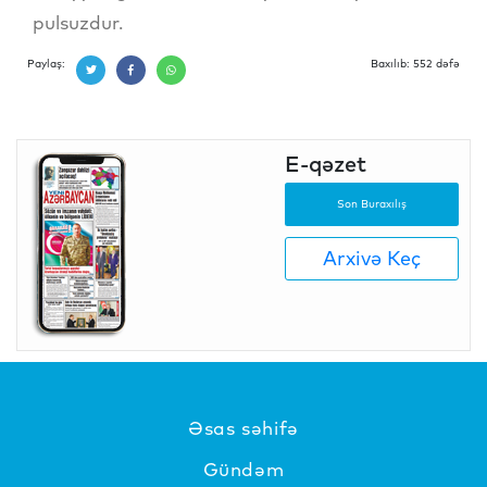
pulsuzdur.
Paylaş:
Baxılıb: 552 dəfə
E-qəzet
Son Buraxılış
Arxivə Keç
Əsas səhifə
Gündəm