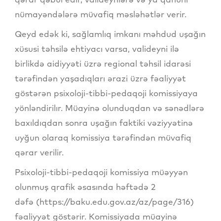
nümayəndələrə müvafiq məsləhətlər verir.
Qeyd edək ki, sağlamlıq imkanı məhdud uşağın
xüsusi təhsilə ehtiyacı varsa, valideyni ilə
birlikdə aidiyyəti üzrə regional təhsil idarəsi
tərəfindən yaşadıqları ərazi üzrə fəaliyyət
göstərən psixoloji-tibbi-pedaqoji komissiyaya
yönləndirilır. Müayinə olunduqdan və sənədlərə
baxıldıqdan sonra uşağın faktiki vəziyyətinə
uyğun olaraq komissiya tərəfindən müvafiq
qərar verilir.
Psixoloji-tibbi-pedaqoji komissiya müəyyən
olunmuş qrafik əsasında həftədə 2
dəfə (https://baku.edu.gov.az/az/page/316)
fəaliyyət göstərir. Komissiyada müayinə