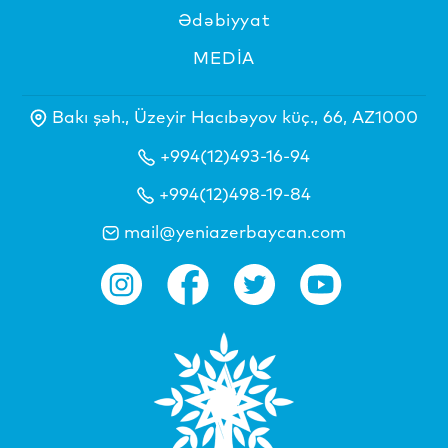
Ədəbiyyat
MEDİA
Bakı şəh., Üzeyir Hacıbəyov küç., 66, AZ1000
+994(12)493-16-94
+994(12)498-19-84
mail@yeniazerbaycan.com