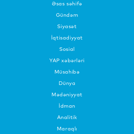
Əsas səhifə
Gündəm
Siyasət
İqtisadiyyat
Sosial
YAP xəbərləri
Müsahibə
Dünya
Mədəniyyat
İdman
Analitik
Maraqlı