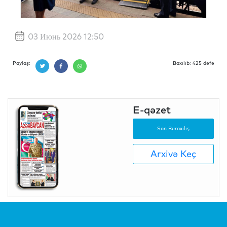
03 Июнь 2026 12:50
Paylaş:
Baxılıb: 425 dəfə
E-qəzet
Son Buraxılış
Arxivə Keç