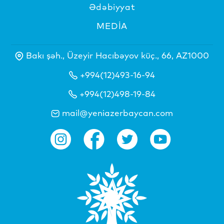
Ədəbiyyat
MEDİA
Bakı şəh., Üzeyir Hacıbəyov küç., 66, AZ1000
+994(12)493-16-94
+994(12)498-19-84
mail@yeniazerbaycan.com