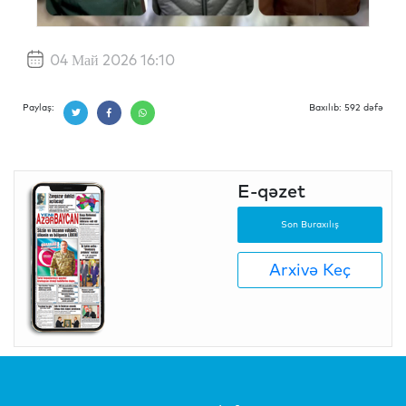
04 Май 2026 16:10
Paylaş:
Baxılıb: 592 dəfə
E-qəzet
Son Buraxılış
Arxivə Keç