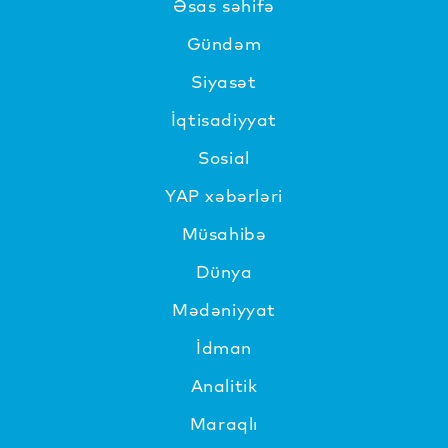
Əsas səhifə
Gündəm
Siyasət
İqtisadiyyat
Sosial
YAP xəbərləri
Müsahibə
Dünya
Mədəniyyat
İdman
Analitik
Maraqlı