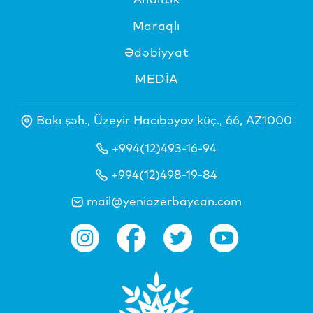
Maraqlı
Ədəbiyyat
MEDİA
Bakı şəh., Üzeyir Hacıbəyov küç., 66, AZ1000
+994(12)493-16-94
+994(12)498-19-84
mail@yeniazerbaycan.com