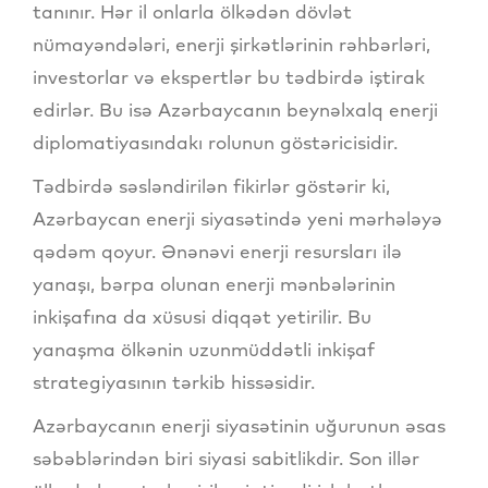
tanınır. Hər il onlarla ölkədən dövlət
nümayəndələri, enerji şirkətlərinin rəhbərləri,
investorlar və ekspertlər bu tədbirdə iştirak
edirlər. Bu isə Azərbaycanın beynəlxalq enerji
diplomatiyasındakı rolunun göstəricisidir.
Tədbirdə səsləndirilən fikirlər göstərir ki,
Azərbaycan enerji siyasətində yeni mərhələyə
qədəm qoyur. Ənənəvi enerji resursları ilə
yanaşı, bərpa olunan enerji mənbələrinin
inkişafına da xüsusi diqqət yetirilir. Bu
yanaşma ölkənin uzunmüddətli inkişaf
strategiyasının tərkib hissəsidir.
Azərbaycanın enerji siyasətinin uğurunun əsas
səbəblərindən biri siyasi sabitlikdir. Son illər