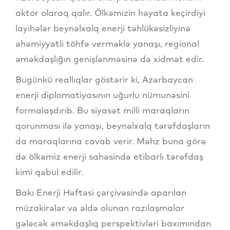
aktor olaraq qalır. Ölkəmizin həyata keçirdiyi
layihələr beynəlxalq enerji təhlükəsizliyinə
əhəmiyyətli töhfə verməklə yanaşı, regional
əməkdaşlığın genişlənməsinə də xidmət edir.
Bugünkü reallıqlar göstərir ki, Azərbaycan
enerji diplomatiyasının uğurlu nümunəsini
formalaşdırıb. Bu siyasət milli maraqların
qorunması ilə yanaşı, beynəlxalq tərəfdaşların
da maraqlarına cavab verir. Məhz buna görə
də ölkəmiz enerji sahəsində etibarlı tərəfdaş
kimi qəbul edilir.
Bakı Enerji Həftəsi çərçivəsində aparılan
müzakirələr və əldə olunan razılaşmalar
gələcək əməkdaşlıq perspektivləri baxımından