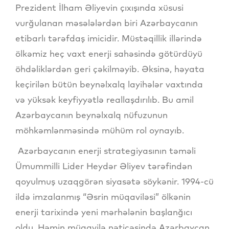
Prezident İlham Əliyevin çıxışında xüsusi
vurğulanan məsələlərdən biri Azərbaycanın
etibarlı tərəfdaş imicidir. Müstəqillik illərində
ölkəmiz heç vaxt enerji sahəsində götürdüyü
öhdəliklərdən geri çəkilməyib. Əksinə, həyata
keçirilən bütün beynəlxalq layihələr vaxtında
və yüksək keyfiyyətlə reallaşdırılıb. Bu amil
Azərbaycanın beynəlxalq nüfuzunun
möhkəmlənməsində mühüm rol oynayıb.
Azərbaycanın enerji strategiyasının təməli
Ümummilli Lider Heydər Əliyev tərəfindən
qoyulmuş uzaqgörən siyasətə söykənir. 1994-cü
ildə imzalanmış “Əsrin müqaviləsi” ölkənin
enerji tarixində yeni mərhələnin başlanğıcı
oldu. Həmin müqavilə nəticəsində Azərbaycan