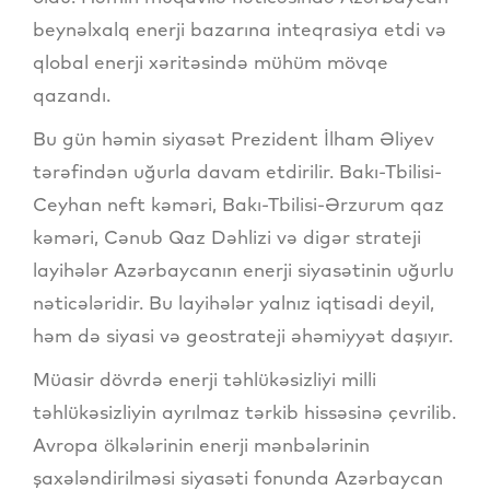
beynəlxalq enerji bazarına inteqrasiya etdi və
qlobal enerji xəritəsində mühüm mövqe
qazandı.
Bu gün həmin siyasət Prezident İlham Əliyev
tərəfindən uğurla davam etdirilir. Bakı-Tbilisi-
Ceyhan neft kəməri, Bakı-Tbilisi-Ərzurum qaz
kəməri, Cənub Qaz Dəhlizi və digər strateji
layihələr Azərbaycanın enerji siyasətinin uğurlu
nəticələridir. Bu layihələr yalnız iqtisadi deyil,
həm də siyasi və geostrateji əhəmiyyət daşıyır.
Müasir dövrdə enerji təhlükəsizliyi milli
təhlükəsizliyin ayrılmaz tərkib hissəsinə çevrilib.
Avropa ölkələrinin enerji mənbələrinin
şaxələndirilməsi siyasəti fonunda Azərbaycan