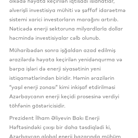
ölkədə həyata keçirilən iqtisadi islahatlar,
əlverişli investisiya mühiti və şəffaf idarəetmə
sistemi xarici investorların marağını artırıb.
Nəticədə enerji sektoruna milyardlarla dollar
həcmində investisiyalar cəlb olunub.
Müharibədən sonra işğaldan azad edilmiş
ərazilərdə həyata keçirilən yenidənqurma və
bərpa işləri də enerji siyasətinin yeni
istiqamətlərindən biridir. Həmin ərazilərin
“yaşıl enerji zonası” kimi inkişaf etdirilməsi
Azərbaycanın enerji keçidi prosesinə verdiyi
töhfənin göstəricisidir.
Prezident İlham Əliyevin Bakı Enerji
Həftəsindəki çıxışı bir daha təsdiqlədi ki,
Azərbaycan qlobal enerji bazarında mühüm