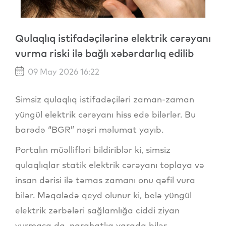
Qulaqlıq istifadəçilərinə elektrik cərəyanı
vurma riski ilə bağlı xəbərdarlıq edilib
09 May 2026 16:22
Simsiz qulaqlıq istifadəçiləri zaman-zaman
yüngül elektrik cərəyanı hiss edə bilərlər. Bu
barədə “BGR” nəşri məlumat yayıb.
Portalın müəllifləri bildiriblər ki, simsiz
qulaqlıqlar statik elektrik cərəyanı toplaya və
insan dərisi ilə təmas zamanı onu qəfil vura
bilər. Məqalədə qeyd olunur ki, belə yüngül
elektrik zərbələri sağlamlığa ciddi ziyan
vurmasa da, narahatlıq yarada bilər.