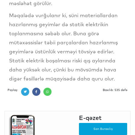
məsləhət görülür.
Məqalədə vurğulanır ki, süni materiallardan
hazırlanmış geyimlər də statik elektrikin
toplanmasına səbəb olur. Buna görə
mütəxəssislər təbii parçalardan hazırlanmış
geyimlərə üstünlük verməyi tövsiyə edirlər.
Statik elektrik boşalması riski qış aylarında
daha yüksək olur, çünki bu mövsümdə hava
digər fəsillərlə müqayisədə daha quru olur.
Paylaş:
Baxılıb: 535 dəfə
E-qəzet
Son Buraxılış