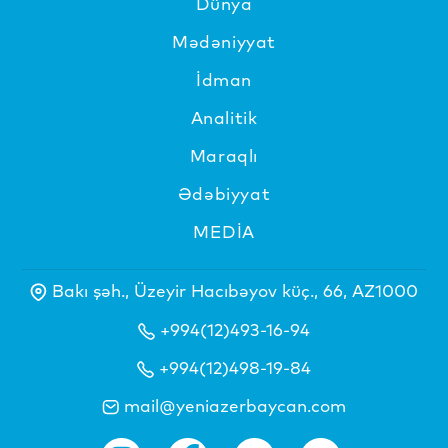
Dünya
Mədəniyyat
İdman
Analitik
Maraqlı
Ədəbiyyat
MEDİA
Bakı şəh., Üzeyir Hacıbəyov küç., 66, AZ1000
+994(12)493-16-94
+994(12)498-19-84
mail@yeniazerbaycan.com