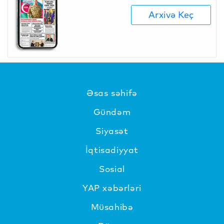
Arxivə Keç
Əsas səhifə
Gündəm
Siyasət
İqtisadiyyat
Sosial
YAP xəbərləri
Müsahibə