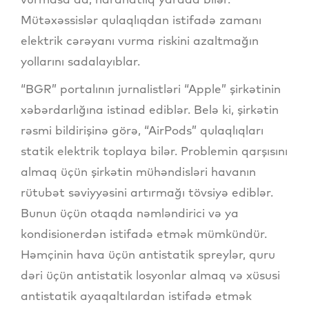
Mütəxəssislər qulaqlıqdan istifadə zamanı
elektrik cərəyanı vurma riskini azaltmağın
yollarını sadalayıblar.
“BGR” portalının jurnalistləri “Apple” şirkətinin
xəbərdarlığına istinad ediblər. Belə ki, şirkətin
rəsmi bildirişinə görə, “AirPods” qulaqlıqları
statik elektrik toplaya bilər. Problemin qarşısını
almaq üçün şirkətin mühəndisləri havanın
rütubət səviyyəsini artırmağı tövsiyə ediblər.
Bunun üçün otaqda nəmləndirici və ya
kondisionerdən istifadə etmək mümkündür.
Həmçinin hava üçün antistatik spreylər, quru
dəri üçün antistatik losyonlar almaq və xüsusi
antistatik ayaqaltılardan istifadə etmək