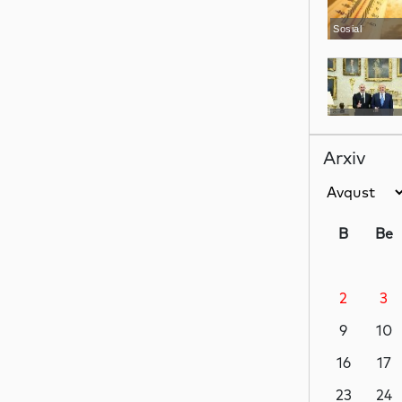
Sosial
Analitik
Arxiv
Siyasət
B
Be
2
3
Dünya
9
10
16
17
Gündəm
23
24