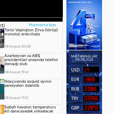
nti
Hamısına bax
Tarixi Vaşinqton Zirvə Görüşü
xronoloji ardıcıllıqla
08 Avqust 20:08
Azərbaycan və ABŞ
MƏZƏNNƏLƏR
prezidentləri arasında telefon
08.08.2026
danışığı olub
1.7
08 Avqust 19:41
1.9591
Naxçıvanda avqust ayının
pensiyaları ödənilib
2.0816
08 Avqust 17:21
0.0356
Sabah havanın temperaturu
2.2873
40 dərəcəyədək yüksələcək