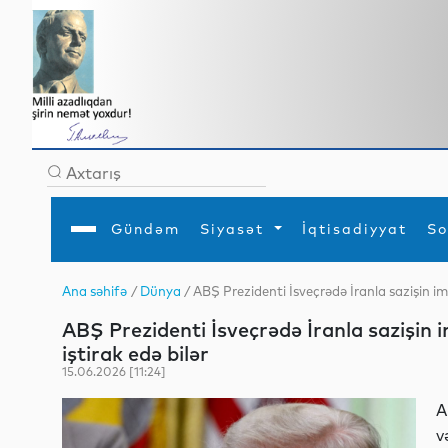
Gündəm
Siyasət
İqtisadiyyat
So
Ana səhifə
/
Dünya
/ ABŞ Prezidenti İsveçrədə İranla sazişin i
Ana səhifə
Ədəbiyyat
Siyasət
Sosial
Dün
ABŞ Prezidenti İsveçrədə İranla sazişi
Gündəm
MEDİA
Xarici siyasət
Turizm
İqtisadiyyat
Daxili siyasət
Elm
iştirak edə bilər
YAP
Din
15.06.2026 [11:24]
Analitika
Hadisə
Mədəniyyət
Diaspor
A
Müsahibə
v