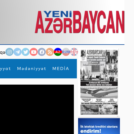
qə
AZ
RU
EN
yyat
Mədəniyyət
MEDİA
×