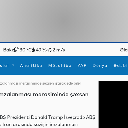
Bakı:
30 °C
49 %
2 m/s
Əla
sial
Analitika
Müsahibə
YAP
Dünya
Ədəbi
mzalanması mərasimində şəxsən iştirak edə bilər
ya
İdman
Maraqlı
n imzalanması mərasimində şəxsən
İdman
Yeni texnologiyalar
BŞ Prezidenti Donald Tramp İsveçrədə ABŞ
ə İran arasında sazişin imzalanması