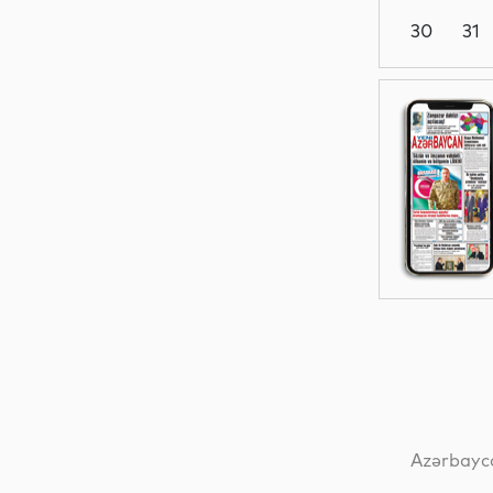
30
31
Dünya
Elm
Dünya
Siyasət
Azərbayca