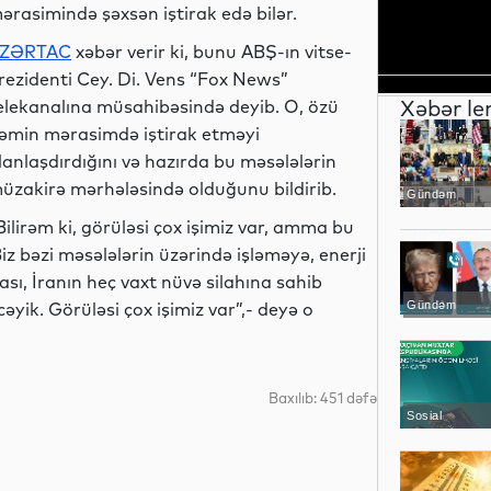
ərasimində şəxsən iştirak edə bilər.
ZƏRTAC
xəbər verir ki, bunu ABŞ-ın vitse-
rezidenti Cey. Di. Vens “Fox News”
Xəbər le
elekanalına müsahibəsində deyib. O, özü
əmin mərasimdə iştirak etməyi
lanlaşdırdığını və hazırda bu məsələlərin
üzakirə mərhələsində olduğunu bildirib.
Gündəm
Bilirəm ki, görüləsi çox işimiz var, amma bu
iz bəzi məsələlərin üzərində işləməyə, enerji
sı, İranın heç vaxt nüvə silahına sahib
yik. Görüləsi çox işimiz var”,- deyə o
Gündəm
Baxılıb: 451 dəfə
Sosial