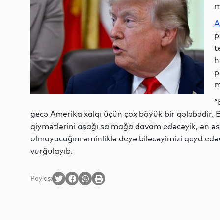
m
A
p
t
h
p
m
“
gecə Amerika xalqı üçün çox böyük bir qələbədir. B
qiymətlərini aşağı salmağa davam edəcəyik, ən əsa
olmayacağını əminliklə deyə biləcəyimizi qeyd edəcə
vurğulayıb.
Paylaş: