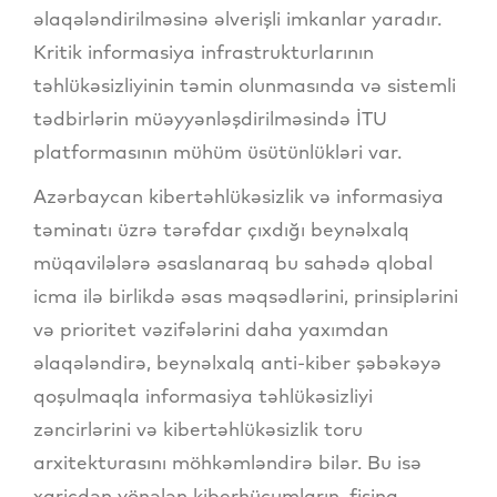
əlaqələndirilməsinə əlverişli imkanlar yaradır.
Kritik informasiya infrastrukturlarının
təhlükəsizliyinin təmin olunmasında və sistemli
tədbirlərin müəyyənləşdirilməsində İTU
platformasının mühüm üsütünlükləri var.
Azərbaycan kibertəhlükəsizlik və informasiya
təminatı üzrə tərəfdar çıxdığı beynəlxalq
müqavilələrə əsaslanaraq bu sahədə qlobal
icma ilə birlikdə əsas məqsədlərini, prinsiplərini
və prioritet vəzifələrini daha yaxımdan
əlaqələndirə, beynəlxalq anti-kiber şəbəkəyə
qoşulmaqla informasiya təhlükəsizliyi
zəncirlərini və kibertəhlükəsizlik toru
arxitekturasını möhkəmləndirə bilər. Bu isə
xaricdən yönələn kiberhücumların, fişinq