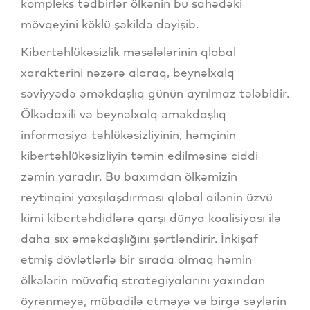
kompleks tədbirlər ölkənin bu sahədəki
mövqeyini köklü şəkildə dəyişib.
Kibertəhlükəsizlik məsələlərinin qlobal
xarakterini nəzərə alaraq, beynəlxalq
səviyyədə əməkdaşlıq günün ayrılmaz tələbidir.
Ölkədaxili və beynəlxalq əməkdaşlıq
informasiya təhlükəsizliyinin, həmçinin
kibertəhlükəsizliyin təmin edilməsinə ciddi
zəmin yaradır. Bu baxımdan ölkəmizin
reytinqini yaxşılaşdırması qlobal ailənin üzvü
kimi kibertəhdidlərə qarşı dünya koalisiyası ilə
daha sıx əməkdaşlığını şərtləndirir. İnkişaf
etmiş dövlətlərlə bir sırada olmaq həmin
ölkələrin müvafiq strategiyalarını yaxından
öyrənməyə, mübadilə etməyə və birgə səylərin