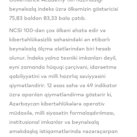
beynəlxalq indeks üzrə ölkəmizin göstəricisi
75,83 baldan 83,33 bala çatıb.
NCSI 100-dən çox ölkəni əhatə edir və
kibertəhlükəsizlik sahəsindəki ən etibarlı
beynəlxalq ölçmə alətlərindən biri hesab
olunur. İndeks yalnız texniki imkanları deyil,
eyni zamanda hüquqi çərçivəni, idarəetmə
qabiliyyətini və milli hazırlıq səviyyəsini
qiymətləndirir. 12 əsas sahə və 49 indikator
üzrə aparılan qiymətləndirmə göstərir ki,
Azərbaycan kibertəhlükələrə operativ
müdaxilə, milli siyasətin formalaşdırılması,
institusional imkanlar və beynəlxalq
əməkdaşlıq istiqamətlərində nəzərəçarpan