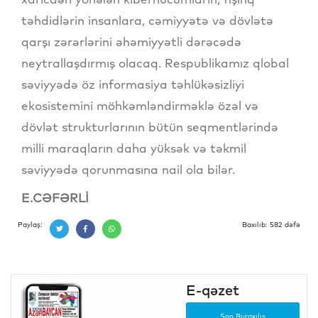
təhdidlərin insanlara, cəmiyyətə və dövlətə
qarşı zərərlərini əhəmiyyətli dərəcədə
neytrallaşdırmış olacaq. Respublikamız qlobal
səviyyədə öz informasiya təhlükəsizliyi
ekosistemini möhkəmləndirməklə özəl və
dövlət strukturlarının bütün seqmentlərində
milli maraqların daha yüksək və təkmil
səviyyədə qorunmasına nail ola bilər.
E.CƏFƏRLİ
Paylaş:
Baxılıb: 582 dəfə
E-qəzet
Son Buraxılış