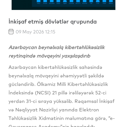
İnkişaf etmiş dövlətlər qrupunda
09 May 2026 12:15
Azərbaycan beynəlxalq kibertəhlükəsizlik
reytinqində mövqeyini yaxşılaşdırıb
Azərbaycan kibertəhlükəsizlik sahəsində
beynəlxalq mövqeyini əhəmiyyətli şəkildə
gücləndirib. Ölkəmiz Milli Kibertəhlükəsizlik
İndeksində (NCSI) 21 pillə irəliləyərək 52-ci
yerdən 31-ci sıraya yüksəlib. Rəqəmsal İnkişaf
və Nəqliyyat Nazirliyi yanında Elektron
Təhlükəsizlik Xidmətinin məlumatına görə, “e-
Governance Academy”nin hazırladığı