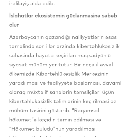
irəliləyiş əldə edib.
İslahatlar ekosistemin güclənməsinə səbəb
olur
Azərbaycanın qazandığı nailiyyətlərin əsas
təməlində son illər ərzində kibertəhlükəsizlik
sahəsində həyata keçirilən məqsədyönlü
siyasət mühüm yer tutur. Bir neçə il əvvəl
ölkəmizdə Kibertəhlükəsizlik Mərkəzinin
yaradılması və fəaliyyətə başlaması, davamlı
olaraq müxtəlif sahələrin təmsilçiləri üçün
kibertəhlükəsizlik təlimlərinin keçirilməsi öz
mühüm təsirini göstərib. “Rəqəmsal
hökumət”ə keçidin təmin edilməsi və
“Hökumət buludu”nun yaradılması