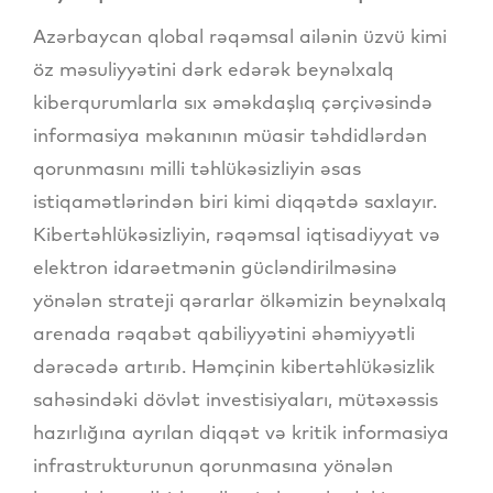
Azərbaycan qlobal rəqəmsal ailənin üzvü kimi
öz məsuliyyətini dərk edərək beynəlxalq
kiberqurumlarla sıx əməkdaşlıq çərçivəsində
informasiya məkanının müasir təhdidlərdən
qorunmasını milli təhlükəsizliyin əsas
istiqamətlərindən biri kimi diqqətdə saxlayır.
Kibertəhlükəsizliyin, rəqəmsal iqtisadiyyat və
elektron idarəetmənin gücləndirilməsinə
yönələn strateji qərarlar ölkəmizin beynəlxalq
arenada rəqabət qabiliyyətini əhəmiyyətli
dərəcədə artırıb. Həmçinin kibertəhlükəsizlik
sahəsindəki dövlət investisiyaları, mütəxəssis
hazırlığına ayrılan diqqət və kritik informasiya
infrastrukturunun qorunmasına yönələn