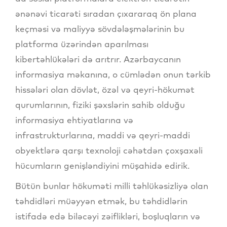
ənənəvi ticarəti sıradan çıxararaq ön plana
keçməsi və maliyyə sövdələşmələrinin bu
platforma üzərindən aparılması
kibertəhlükələri də arıtrır. Azərbaycanın
informasiya məkanına, o cümlədən onun tərkib
hissələri olan dövlət, özəl və qeyri-hökumət
qurumlarının, fiziki şəxslərin sahib olduğu
informasiya ehtiyatlarına və
infrastrukturlarına, maddi və qeyri-maddi
obyektlərə qarşı texnoloji cəhətdən çoxşaxəli
hücumların genişləndiyini müşahidə edirik.
Bütün bunlar hökuməti milli təhlükəsizliyə olan
təhdidləri müəyyən etmək, bu təhdidlərin
istifadə edə biləcəyi zəiflikləri, boşluqların və