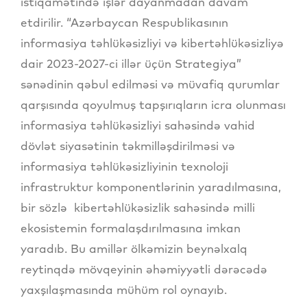
istiqamətində işlər dayanmadan davam
etdirilir. “Azərbaycan Respublikasının
informasiya təhlükəsizliyi və kibertəhlükəsizliyə
dair 2023-2027-ci illər üçün Strategiya”
sənədinin qəbul edilməsi və müvafiq qurumlar
qarşısında qoyulmuş tapşırıqların icra olunması
informasiya təhlükəsizliyi sahəsində vahid
dövlət siyasətinin təkmilləşdirilməsi və
informasiya təhlükəsizliyinin texnoloji
infrastruktur komponentlərinin yaradılmasına,
bir sözlə kibertəhlükəsizlik sahəsində milli
ekosistemin formalaşdırılmasına imkan
yaradıb. Bu amillər ölkəmizin beynəlxalq
reytinqdə mövqeyinin əhəmiyyətli dərəcədə
yaxşılaşmasında mühüm rol oynayıb.