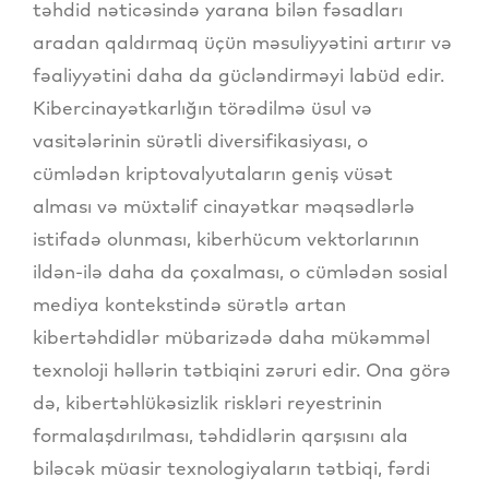
təhdid nəticəsində yarana bilən fəsadları
aradan qaldırmaq üçün məsuliyyətini artırır və
fəaliyyətini daha da gücləndirməyi labüd edir.
Kibercinayətkarlığın törədilmə üsul və
vasitələrinin sürətli diversifikasiyası, o
cümlədən kriptovalyutaların geniş vüsət
alması və müxtəlif cinayətkar məqsədlərlə
istifadə olunması, kiberhücum vektorlarının
ildən-ilə daha da çoxalması, o cümlədən sosial
mediya kontekstində sürətlə artan
kibertəhdidlər mübarizədə daha mükəmməl
texnoloji həllərin tətbiqini zəruri edir. Ona görə
də, kibertəhlükəsizlik riskləri reyestrinin
formalaşdırılması, təhdidlərin qarşısını ala
biləcək müasir texnologiyaların tətbiqi, fərdi