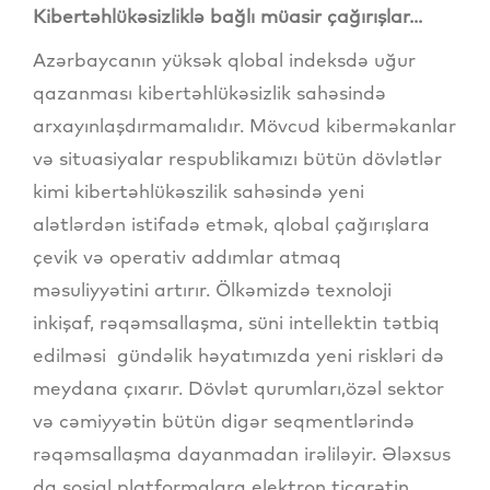
Kibertəhlükəsizliklə bağlı müasir çağırışlar...
Azərbaycanın yüksək qlobal indeksdə uğur
qazanması kibertəhlükəsizlik sahəsində
arxayınlaşdırmamalıdır. Mövcud kiberməkanlar
və situasiyalar respublikamızı bütün dövlətlər
kimi kibertəhlükəszilik sahəsində yeni
alətlərdən istifadə etmək, qlobal çağırışlara
çevik və operativ addımlar atmaq
məsuliyyətini artırır. Ölkəmizdə texnoloji
inkişaf, rəqəmsallaşma, süni intellektin tətbiq
edilməsi gündəlik həyatımızda yeni riskləri də
meydana çıxarır. Dövlət qurumları,özəl sektor
və cəmiyyətin bütün digər seqmentlərində
rəqəmsallaşma dayanmadan irəliləyir. Ələxsus
da sosial platformalara elektron ticarətin