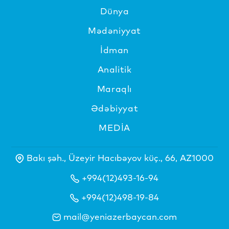
Dünya
Mədəniyyat
İdman
Analitik
Maraqlı
Ədəbiyyat
MEDİA
Bakı şəh., Üzeyir Hacıbəyov küç., 66, AZ1000
+994(12)493-16-94
+994(12)498-19-84
mail@yeniazerbaycan.com