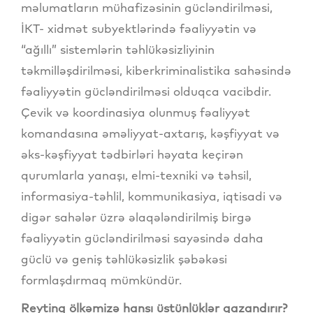
məlumatların mühafizəsinin gücləndirilməsi,
İKT- xidmət subyektlərində fəaliyyətin və
“ağıllı” sistemlərin təhlükəsizliyinin
təkmilləşdirilməsi, kiberkriminalistika sahəsində
fəaliyyətin gücləndirilməsi olduqca vacibdir.
Çevik və koordinasiya olunmuş fəaliyyət
komandasına əməliyyat-axtarış, kəşfiyyat və
əks-kəşfiyyat tədbirləri həyata keçirən
qurumlarla yanaşı, elmi-texniki və təhsil,
informasiya-təhlil, kommunikasiya, iqtisadi və
digər sahələr üzrə əlaqələndirilmiş birgə
fəaliyyətin gücləndirilməsi sayəsində daha
güclü və geniş təhlükəsizlik şəbəkəsi
formlaşdırmaq mümkündür.
Reytinq ölkəmizə hansı üstünlüklər qazandırır?