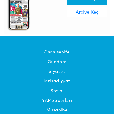
Arxivə Keç
Əsas səhifə
Gündəm
Siyasət
İqtisadiyyat
Sosial
YAP xəbərləri
Müsahibə