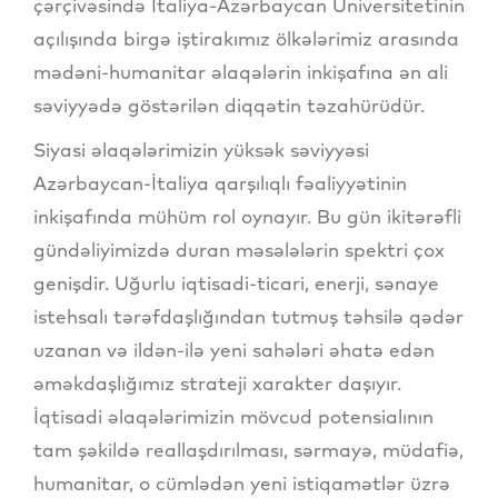
çərçivəsində İtaliya-Azərbaycan Universitetinin
açılışında birgə iştirakımız ölkələrimiz arasında
mədəni-humanitar əlaqələrin inkişafına ən ali
səviyyədə göstərilən diqqətin təzahürüdür.
Siyasi əlaqələrimizin yüksək səviyyəsi
Azərbaycan-İtaliya qarşılıqlı fəaliyyətinin
inkişafında mühüm rol oynayır. Bu gün ikitərəfli
gündəliyimizdə duran məsələlərin spektri çox
genişdir. Uğurlu iqtisadi-ticari, enerji, sənaye
istehsalı tərəfdaşlığından tutmuş təhsilə qədər
uzanan və ildən-ilə yeni sahələri əhatə edən
əməkdaşlığımız strateji xarakter daşıyır.
İqtisadi əlaqələrimizin mövcud potensialının
tam şəkildə reallaşdırılması, sərmayə, müdafiə,
humanitar, o cümlədən yeni istiqamətlər üzrə