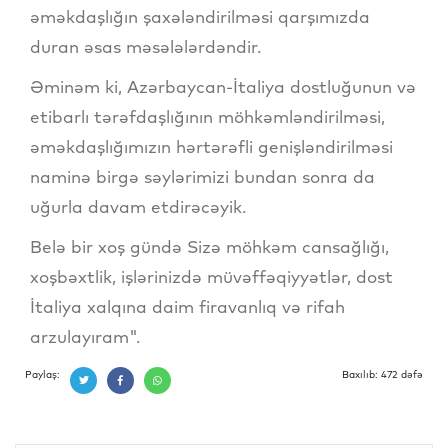
əməkdaşlığın şaxələndirilməsi qarşımızda
duran əsas məsələlərdəndir.
Əminəm ki, Azərbaycan-İtaliya dostluğunun və
etibarlı tərəfdaşlığının möhkəmləndirilməsi,
əməkdaşlığımızın hərtərəfli genişləndirilməsi
naminə birgə səylərimizi bundan sonra da
uğurla davam etdirəcəyik.
Belə bir xoş gündə Sizə möhkəm cansağlığı,
xoşbəxtlik, işlərinizdə müvəffəqiyyətlər, dost
İtaliya xalqına daim firavanlıq və rifah
arzulayıram".
Paylaş:
Baxılıb: 472 dəfə