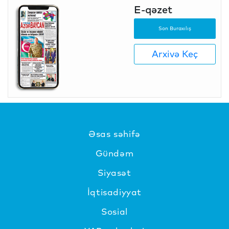
E-qəzet
Son Buraxılış
Arxivə Keç
Əsas səhifə
Gündəm
Siyasət
İqtisadiyyat
Sosial