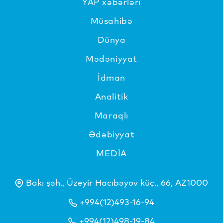
YAP xəbərləri
Müsahibə
Dünya
Mədəniyyat
İdman
Analitik
Maraqlı
Ədəbiyyat
MEDİA
Bakı şəh., Üzeyir Hacıbəyov küç., 66, AZ1000
+994(12)493-16-94
+994(12)498-19-84