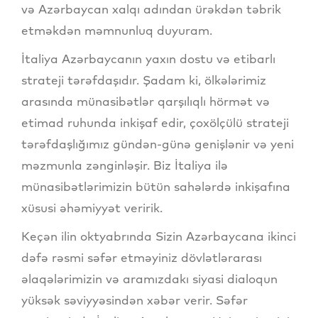
və Azərbaycan xalqı adından ürəkdən təbrik
etməkdən məmnunluq duyuram.
İtaliya Azərbaycanın yaxın dostu və etibarlı
strateji tərəfdaşıdır. Şadam ki, ölkələrimiz
arasında münasibətlər qarşılıqlı hörmət və
etimad ruhunda inkişaf edir, çoxölçülü strateji
tərəfdaşlığımız gündən-günə genişlənir və yeni
məzmunla zənginləşir. Biz İtaliya ilə
münasibətlərimizin bütün sahələrdə inkişafına
xüsusi əhəmiyyət veririk.
Keçən ilin oktyabrında Sizin Azərbaycana ikinci
dəfə rəsmi səfər etməyiniz dövlətlərarası
əlaqələrimizin və aramızdakı siyasi dialoqun
yüksək səviyyəsindən xəbər verir. Səfər