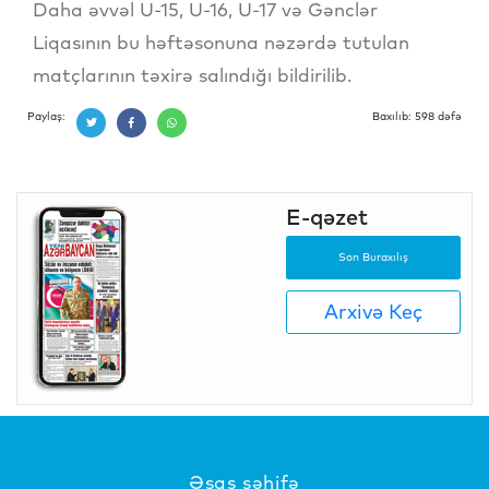
Daha əvvəl U-15, U-16, U-17 və Gənclər
Liqasının bu həftəsonuna nəzərdə tutulan
matçlarının təxirə salındığı bildirilib.
Paylaş:
Baxılıb: 598 dəfə
E-qəzet
Son Buraxılış
Arxivə Keç
Əsas səhifə