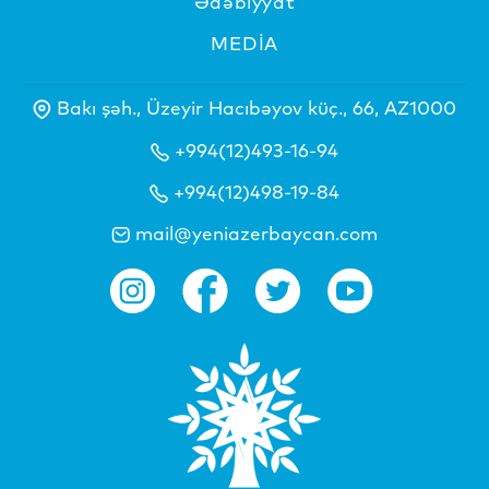
Ədəbiyyat
MEDİA
Bakı şəh., Üzeyir Hacıbəyov küç., 66, AZ1000
+994(12)493-16-94
+994(12)498-19-84
mail@yeniazerbaycan.com