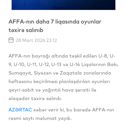
AFFA-nın daha 7 liqasında oyunlar
təxirə salınıb
28 Mart 2026 23:12
AFFA-nın bayrağı altında təşkil edilən U-8, U-
9, U-10, U-11, U-12, U-13 və U-14 Liqalarının Bakı,
Sumqayıt, Siyəzən və Zaqatala zonalarında
həftəsonu keçirilməsi planlaşdırılan oyunları
qeyri-sabit və yağıntılı hava şəraiti ilə
əlaqədar təxirə salınıb.
AZƏRTAC
xəbər verir ki, bu barədə AFFA-nın
rəsmi saytı məlumat yayıb.