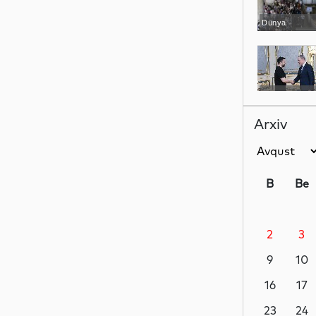
Dünya
Siyasət
Arxiv
Yeni
texnologiyalar
B
Be
2
3
Analitik
9
10
16
17
Analitik
23
24