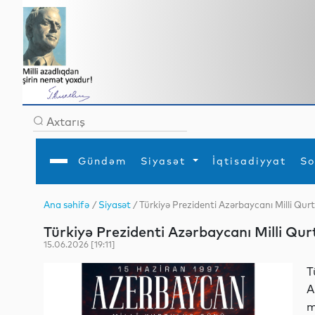
Gündəm
Siyasət
İqtisadiyyat
So
Ana səhifə
/
Siyasət
/ Türkiyə Prezidenti Azərbaycanı Milli Qur
Ana səhifə
Ədəbiyyat
Siyasət
Sosial
Dün
Türkiyə Prezidenti Azərbaycanı Milli Qur
Gündəm
MEDİA
Xarici siyasət
Turizm
İqtisadiyyat
Daxili siyasət
Elm
15.06.2026 [19:11]
YAP
Din
Analitika
Hadisə
T
Mədəniyyət
Diaspor
A
Müsahibə
m