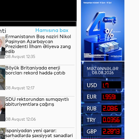
nti
Hamısına bax
Ermənistanın Baş naziri Nikol
Paşinyan Azərbaycan
Prezidenti İlham Əliyevə zəng
edib
08 Avqust 12:35
Böyük Britaniyada enerji
MƏZƏNNƏLƏR
borcları rekord həddə çatıb
08.08.2026
1.7
08 Avqust 12:17
1.9591
SDU rektorundan sumqayıtlı
abituriyentlərə çağırış
2.0816
08 Avqust 12:06
0.0356
İspaniyadan yeni qərar:
2.2873
sərhədlərdə şəxsiyyət sənədləri