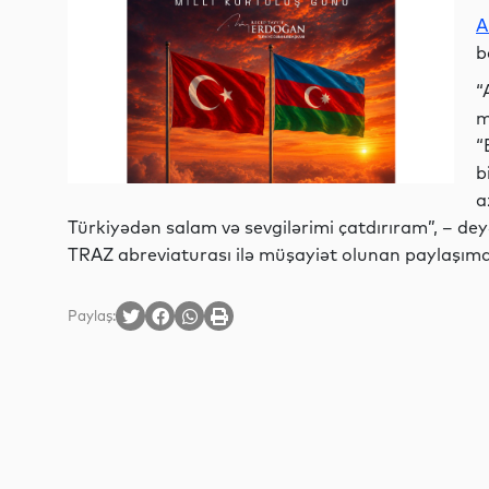
A
b
“
m
“
b
a
Türkiyədən salam və sevgilərimi çatdırıram”, – deyə
TRAZ abreviaturası ilə müşayiət olunan paylaşımda 
Paylaş: