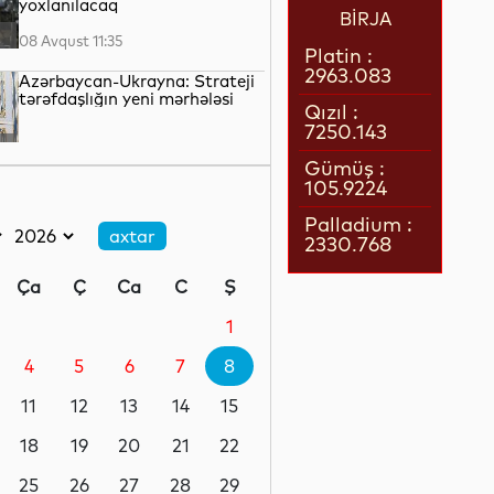
yoxlanılacaq
BİRJA
08 Avqust 11:35
Platin :
2963.083
Azərbaycan-Ukrayna: Strateji
tərəfdaşlığın yeni mərhələsi
Qızıl :
7250.143
08 Avqust 10:49
Gümüş :
105.9224
Süni intellekt: Genişlənən
fürsətlər, yoxsa artan
Palladium :
təhdidlər?
2330.768
08 Avqust 10:25
Ça
Ç
Ca
C
Ş
Körfəzdə yeni gərginlik
başlayır?
1
4
5
6
7
8
08 Avqust 09:55
11
12
13
14
15
Dünya liderliyi uğrunda
mübarizə
18
19
20
21
22
25
26
27
28
29
08 Avqust 09:32