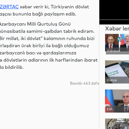
ZƏRTAC
xəbər verir ki, Türkiyənin dövlət
aşçısı bununla bağlı paylaşım edib.
Azərbaycanı Milli Qurtuluş Günü
Xəbər le
ünasibətilə səmimi-qəlbdən təbrik edirəm.
Bir millət, iki dövlət” kəlamının ruhunda bizi
irləşdirən ürək birliyi ilə bağlı olduğumuz
Gündəm
zərbaycanlı bacı və qardaşlarımıza
 dövlətlərin adlarının ilk hərflərindən ibarət
bildirilib.
Dünya
Baxılıb: 463 dəfə
Elm