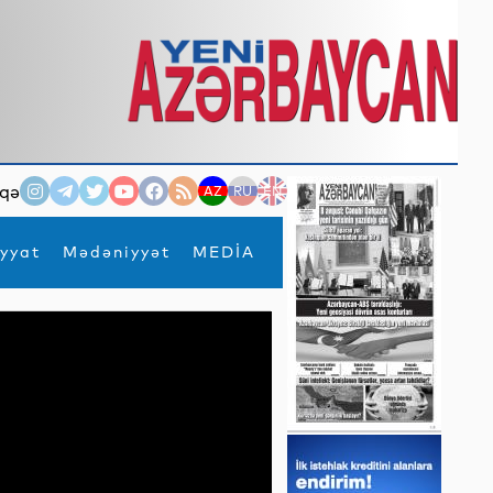
qə
AZ
RU
EN
yyat
Mədəniyyət
MEDİA
×