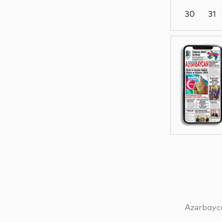
30
31
Ədəbiyyat
Sosial
Sosial
Dünya
Azərbayca