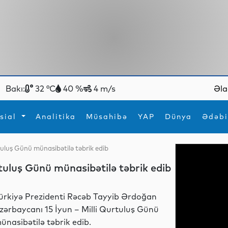
Bakı:
32 °C
40 %
4 m/s
Əla
sial
Analitika
Müsahibə
YAP
Dünya
Ədəbi
tuluş Günü münasibətilə təbrik edib
ya
İdman
Maraqlı
tuluş Günü münasibətilə təbrik edib
İdman
Yeni texnologiyalar
ürkiyə Prezidenti Rəcəb Tayyib Ərdoğan
zərbaycanı 15 İyun – Milli Qurtuluş Günü
ünasibətilə təbrik edib.