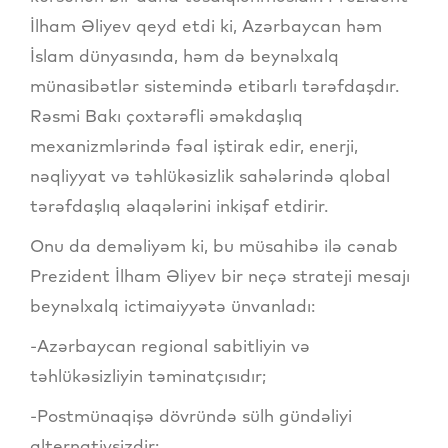
İlham Əliyev qeyd etdi ki, Azərbaycan həm
İslam dünyasında, həm də beynəlxalq
münasibətlər sistemində etibarlı tərəfdaşdır.
Rəsmi Bakı çoxtərəfli əməkdaşlıq
mexanizmlərində fəal iştirak edir, enerji,
nəqliyyat və təhlükəsizlik sahələrində qlobal
tərəfdaşlıq əlaqələrini inkişaf etdirir.
Onu da deməliyəm ki, bu müsahibə ilə cənab
Prezident İlham Əliyev bir neçə strateji mesajı
beynəlxalq ictimaiyyətə ünvanladı:
-Azərbaycan regional sabitliyin və
təhlükəsizliyin təminatçısıdır;
-Postmünaqişə dövründə sülh gündəliyi
alternativsizdir;