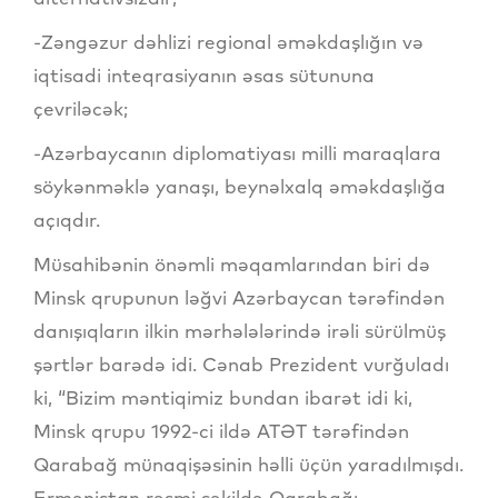
-Zəngəzur dəhlizi regional əməkdaşlığın və
iqtisadi inteqrasiyanın əsas sütununa
çevriləcək;
-Azərbaycanın diplomatiyası milli maraqlara
söykənməklə yanaşı, beynəlxalq əməkdaşlığa
açıqdır.
Müsahibənin önəmli məqamlarından biri də
Minsk qrupunun ləğvi Azərbaycan tərəfindən
danışıqların ilkin mərhələlərində irəli sürülmüş
şərtlər barədə idi. Cənab Prezident vurğuladı
ki, “Bizim məntiqimiz bundan ibarət idi ki,
Minsk qrupu 1992-ci ildə ATƏT tərəfindən
Qarabağ münaqişəsinin həlli üçün yaradılmışdı.
Ermənistan rəsmi şəkildə Qarabağı