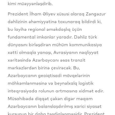
kimi müəyyənləşdirib.
Prezident İlham Əliyev xüsusi olaraq Zəngəzur
dəhlizinin əhəmiyyətinə toxunaraq bildirdi ki,
bu layihə regional əməkdaşlıq üçün
fundamental imkanlar yaradır. Dəhliz türk
dünyasını birləşdirən mühüm kommunikasiya
xətti olmaqla yanaşı, Avrasiyanın nəqliyyat
xəritəsində Azərbaycanı əsas tranzit
mərkəzlərdən birinə çevirəcək. Bu,
Azərbaycanın geoiqtisadi mövqelərinin
möhkəmlənməsinə və beynəlxalq logistik
inteqrasiyada rolunun artmasına xidmət edir.
Müsahibədə diqqət çəkən digər məqam
Azərbaycanın balanslaşdırılmış xarici siyasət
kursunun bir daha təsdiqlənməsidir. Prezident