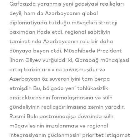
Qafqazda yaranmış yeni geosiyasi reallıqları
deyil, həm də Azərbaycanın qlobal
diplomatiyada tutduğu mövqeləri strateji
baxımdan ifadə etdi, regional sabitliyin
təminatında Azərbaycanın rolu bir daha
dünyaya bəyan etdi. Müsahibədə Prezident
İlham Əliyev vurğuladı ki, Qarabağ münaqişəsi
artıq tarixin arxivinə qovuşmuşdur və
Azərbaycan öz suverenliyini tam bərpa
etmişdir. Bu, bölgədə yeni təhlükəsizlik
arxitekturasının formalaşmasına və sülh
gündəliyinin reallaşdırılmasına zəmin yaradır.
Rəsmi Bakı postmünaqişə dövründə sülh
müqaviləsinin imzalanması və regional
inteqrasiyanın güclənməsini prioritet istiqamət