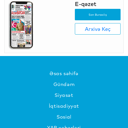
E-qəzet
Son Buraxılış
Arxivə Keç
Əsas səhifə
Gündəm
Siyasət
İqtisadiyyat
Sosial
YAP xəbərləri