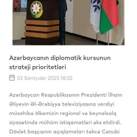
Azərbaycanın diplomatik kursunun
strateji prioritetləri
02 Sentyabr 2025 18:32
Azərbaycan Respublikasının Prezidenti İlham
Əliyevin Əl-Ərəbiyyə televiziyasına verdiyi
müsahibə ölkəmizin regional və beynəlxalq
siyasətində mühüm istiqamətləri əks etdirdi.
Dövlət başçısının açıqlamaları təkcə Cənubi