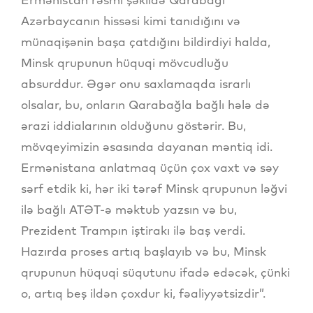
Azərbaycanın hissəsi kimi tanıdığını və
münaqişənin başa çatdığını bildirdiyi halda,
Minsk qrupunun hüquqi mövcudluğu
absurddur. Əgər onu saxlamaqda israrlı
olsalar, bu, onların Qarabağla bağlı hələ də
ərazi iddialarının olduğunu göstərir. Bu,
mövqeyimizin əsasında dayanan məntiq idi.
Ermənistana anlatmaq üçün çox vaxt və səy
sərf etdik ki, hər iki tərəf Minsk qrupunun ləğvi
ilə bağlı ATƏT-ə məktub yazsın və bu,
Prezident Trampın iştirakı ilə baş verdi.
Hazırda proses artıq başlayıb və bu, Minsk
qrupunun hüquqi süqutunu ifadə edəcək, çünki
o, artıq beş ildən çoxdur ki, fəaliyyətsizdir”.