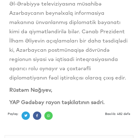
Əl-Ərəbiyyə televiziyasına müsahibə
Azərbaycanın beynəlxalq informasiya
məkanına ünvanlanmış diplomatik bəyanatı
kimi də qiymətləndirilə bilər. Cənab Prezident
İlham Əliyevin açıqlamaları bir daha təsdiqlədi
ki, Azərbaycan postmünaqişə dövründə
regionun siyasi və iqtisadi inteqrasiyasında
aparıcı rolu oynayır və çoxtərəfli
diplomatiyanın fəal iştirakçısı olaraq çıxış edir.
Rüstəm Nağıyev,
YAP Gədəbəy rayon təşkilatının sədri.
Paylaş:
Baxılıb: 482 dəfə