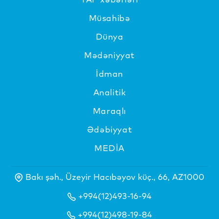
Müsahibə
Dünya
Mədəniyyat
İdman
Analitik
Maraqlı
Ədəbiyyat
MEDİA
Bakı şəh., Üzeyir Hacıbəyov küç., 66, AZ1000
+994(12)493-16-94
+994(12)498-19-84