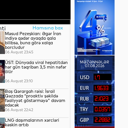
nti
Hamısına bax
Məsud Pezeşkian: Əgər İran
indiyə qədər ayaqda qala
bilibsə, buna görə xalqa
borcludur
06 Avqust 23:45
ÜST: Dünyada viral hepatitdən
MƏZƏNNƏLƏR
07.08.2026
hər gün təqribən 3,5 min nəfər
ölür
1.7
06 Avqust 23:10
1.9633
Baş Qərargah rəisi: İsrail
Qəzzada “proaktiv şəkildə
2.1023
fəaliyyət göstərməyə" davam
edəcək
0.0357
06 Avqust 22:42
2.2882
LNG daşımalarının xərcləri
kəskin artıb