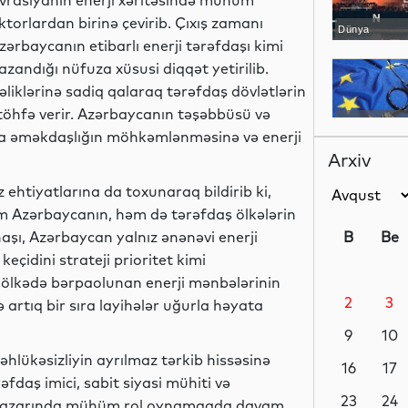
vrasiyanın enerji xəritəsində mühüm
ktorlardan birinə çevirib. Çıxış zamanı
Dünya
zərbaycanın etibarlı enerji tərəfdaşı kimi
azandığı nüfuza xüsusi diqqət yetirilib.
əliklərinə sadiq qalaraq tərəfdaş dövlətlərin
töhfə verir. Azərbaycanın təşəbbüsü və
Dünya
gionda əməkdaşlığın möhkəmlənməsinə və enerji
Arxiv
 ehtiyatlarına da toxunaraq bildirib ki,
əm Azərbaycanın, həm də tərəfdaş ölkələrin
Dünya
şı, Azərbaycan yalnız ənənəvi enerji
B
Be
eçidini strateji prioritet kimi
, ölkədə bərpaolunan enerji mənbələrinin
2
3
və artıq bir sıra layihələr uğurla həyata
Dünya
9
10
təhlükəsizliyin ayrılmaz tərkib hissəsinə
16
17
əfdaş imici, sabit siyasi mühiti və
Dünya
23
24
rji bazarında mühüm rol oynamaqda davam