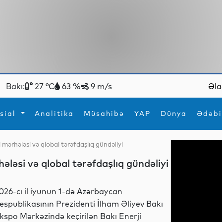
Bakı:
27 °C
63 %
9 m/s
Əla
sial
Analitika
Müsahibə
YAP
Dünya
Ədəbi
 mərhələsi və qlobal tərəfdaşlıq gündəliyi
ya
İdman
Maraqlı
ələsi və qlobal tərəfdaşlıq gündəliyi
İdman
Yeni texnologiyalar
026-cı il iyunun 1-də Azərbaycan
espublikasının Prezidenti İlham Əliyev Bakı
kspo Mərkəzində keçirilən Bakı Enerji