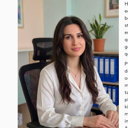
H
e
b
s
e
q
g
q
P
d
o
m
t
p
k
m
i