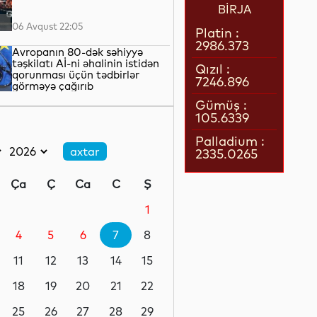
BİRJA
06 Avqust 22:05
Platin :
2986.373
Avropanın 80-dək səhiyyə
təşkilatı Aİ-ni əhalinin istidən
Qızıl :
qorunması üçün tədbirlər
7246.896
görməyə çağırıb
06 Avqust 21:39
Gümüş :
105.6339
Rusiyanın Yaroslavl və Tver
vilayətlərinə dron hücumları
Palladium :
yaşayış binalarına zərər vurub
2335.0265
06 Avqust 21:17
Ça
Ç
Ca
C
Ş
Qazaxıstan göyərtəsində
sərnişin olan ilk pilotsuz hava
1
gəmisini səmaya qaldırıb
4
5
6
7
8
06 Avqust 20:45
11
12
13
14
15
Rusiya Ermənistanla ticarət
dövriyyəsində kəskin azalma
18
19
20
21
22
olduğunu bildirib
25
26
27
28
29
06 Avqust 20:12