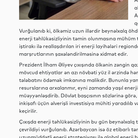
A
a
A
q
Vurğulanıb ki, ölkəmiz uzun illərdir beynəlxalq öhd
enerji təhlükəsizliyinin təmin olunmasına mühüm 
iştirakı ilə reallaşdırılan iri enerji layihələri re
marşrutlarının şaxələndirilməsinə xidmət edir.
Prezident İlham Əliyev çıxışında ölkənin zəngin qaz
mövcud ehtiyatlar ən azı növbəti yüz il ərzində h
tələbatını ödəmək imkanına malikdir. Bununla yana
resurslarına arxalanmır, eyni zamanda yaşıl enerji k
müəyyənləşdirib. Dövlət başçısının sözlərinə görə
inkişafı üçün əlverişli investisiya mühiti yaradılıb 
keçirilir.
Çıxışda enerji təhlükəsizliyinin bu gün beynəlxalq 
çevrildiyi vurğulanıb. Azərbaycan isə öz etibarlı tər
uzunmüddətli enerji strategiyası ilə qlobal ene