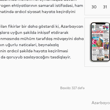
ogen ehtiyatlarının səmərəli istifadəsi, həm
30
31
amətində ardıcıl siyasət həyata keçirdiyini
Dünya
ilən fikirlər bir daha göstərdi ki, Azərbaycan
rışlara uyğun şəkildə inkişaf etdirərək
n olunmasında mühüm tərəfdaş mövqeyini daha
n uğurlu nəticələri, beynəlxalq
İdman
nin ardıcıl şəkildə həyata keçirilməsi
ə də qoruyub saxlayacağını təsdiqləyir.
İqtisadiyyat
Baxılıb: 327 dəfə
İqtisadiyyat
Azərbayca