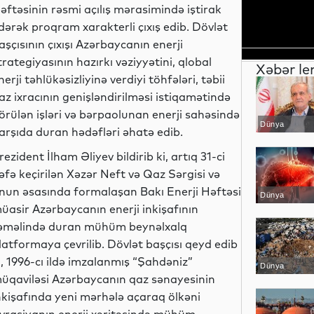
əftəsinin rəsmi açılış mərasimində iştirak
dərək proqram xarakterli çıxış edib. Dövlət
aşçısının çıxışı Azərbaycanın enerji
trategiyasının hazırkı vəziyyətini, qlobal
Xəbər le
nerji təhlükəsizliyinə verdiyi töhfələri, təbii
az ixracının genişləndirilməsi istiqamətində
örülən işləri və bərpaolunan enerji sahəsində
Dünya
arşıda duran hədəfləri əhatə edib.
rezident İlham Əliyev bildirib ki, artıq 31-ci
əfə keçirilən Xəzər Neft və Qaz Sərgisi və
nun əsasında formalaşan Bakı Enerji Həftəsi
Dünya
üasir Azərbaycanın enerji inkişafının
əməlində duran mühüm beynəlxalq
latformaya çevrilib. Dövlət başçısı qeyd edib
i, 1996-cı ildə imzalanmış “Şahdəniz”
Dünya
üqaviləsi Azərbaycanın qaz sənayesinin
nkişafında yeni mərhələ açaraq ölkəni