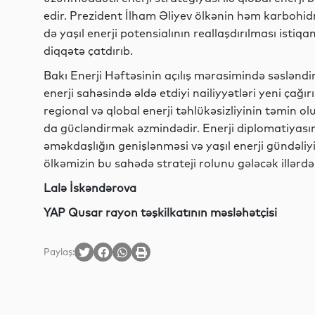
edir. Prezident İlham Əliyev ölkənin həm karbohidr
də yaşıl enerji potensialının reallaşdırılması istiq
diqqətə çatdırıb.
Bakı Enerji Həftəsinin açılış mərasimində səsləndir
enerji sahəsində əldə etdiyi nailiyyətləri yeni çağı
regional və qlobal enerji təhlükəsizliyinin təmi
da gücləndirmək əzmindədir. Enerji diplomatiyasını
əməkdaşlığın genişlənməsi və yaşıl enerji gündəliyi
ölkəmizin bu sahədə strateji rolunu gələcək illərd
Lalə İskəndərova
YAP Qusar rayon təşkilkatının məsləhətçisi
Paylaş: