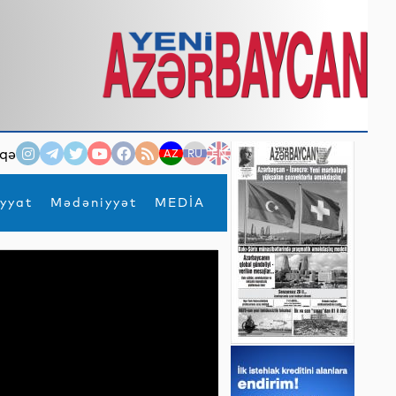
qə
AZ
RU
EN
yyat
Mədəniyyət
MEDİA
×