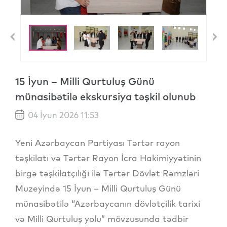
Previous
N
15 İyun – Milli Qurtuluş Günü
münasibətilə ekskursiya təşkil olunub
04 İyun 2026 11:53
Yeni Azərbaycan Partiyası Tərtər rayon
təşkilatı və Tərtər Rayon İcra Hakimiyyətinin
birgə təşkilatçılığı ilə Tərtər Dövlət Rəmzləri
Muzeyində 15 İyun – Milli Qurtuluş Günü
münasibətilə “Azərbaycanın dövlətçilik tarixi
və Milli Qurtuluş yolu” mövzusunda tədbir