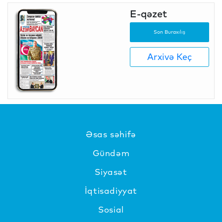
E-qəzet
Son Buraxılış
Arxivə Keç
Əsas səhifə
Gündəm
Siyasət
İqtisadiyyat
Sosial