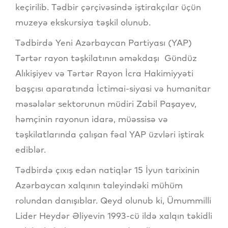
keçirilib. Tədbir çərçivəsində iştirakçılar üçün
muzeyə ekskursiya təşkil olunub.
Tədbirdə Yeni Azərbaycan Partiyası (YAP)
Tərtər rayon təşkilatının əməkdaşı Gündüz
Alıkişiyev və Tərtər Rayon İcra Hakimiyyəti
başçısı aparatında İctimai-siyasi və humanitar
məsələlər sektorunun müdiri Zabil Paşayev,
həmçinin rayonun idarə, müəssisə və
təşkilatlarında çalışan fəal YAP üzvləri iştirak
ediblər.
Tədbirdə çıxış edən natiqlər 15 İyun tarixinin
Azərbaycan xalqının taleyindəki mühüm
rolundan danışıblar. Qeyd olunub ki, Ümummilli
Lider Heydər Əliyevin 1993-cü ildə xalqın təkidli