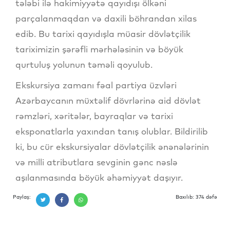
tələbi ilə hakimiyyətə qayıdışı ölkəni
parçalanmaqdan və daxili böhrandan xilas
edib. Bu tarixi qayıdışla müasir dövlətçilik
tariximizin şərəfli mərhələsinin və böyük
qurtuluş yolunun təməli qoyulub.
Ekskursiya zamanı fəal partiya üzvləri
Azərbaycanın müxtəlif dövrlərinə aid dövlət
rəmzləri, xəritələr, bayraqlar və tarixi
eksponatlarla yaxından tanış olublar. Bildirilib
ki, bu cür ekskursiyalar dövlətçilik ənənələrinin
və milli atributlara sevginin gənc nəslə
aşılanmasında böyük əhəmiyyət daşıyır.
Paylaş:
Baxılıb: 374 dəfə