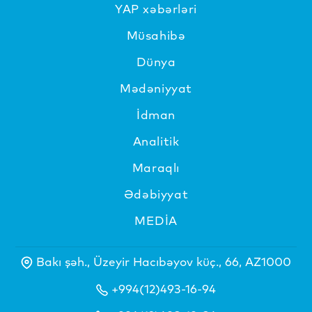
YAP xəbərləri
Müsahibə
Dünya
Mədəniyyat
İdman
Analitik
Maraqlı
Ədəbiyyat
MEDİA
Bakı şəh., Üzeyir Hacıbəyov küç., 66, AZ1000
+994(12)493-16-94