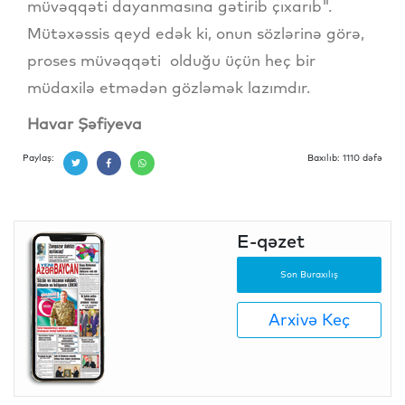
müvəqqəti dayanmasına gətirib çıxarıb".
Mütəxəssis qeyd edək ki, onun sözlərinə görə,
proses müvəqqəti olduğu üçün heç bir
müdaxilə etmədən gözləmək lazımdır.
Havar Şəfiyeva
Paylaş:
Baxılıb: 1110 dəfə
E-qəzet
Son Buraxılış
Arxivə Keç