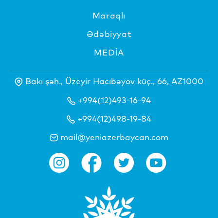
Maraqlı
Ədəbiyyat
MEDİA
Bakı şəh., Üzeyir Hacıbəyov küç., 66, AZ1000
+994(12)493-16-94
+994(12)498-19-84
mail@yeniazerbaycan.com