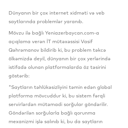
Dünyanın bir çox internet xidməti və veb
saytlarında problemlər yaranıb.
Mövzu ilə bağlı Yeniazerbaycan.com-a
açıqlama verən İT mütəxəssisi Vasif
Qəhrəmanov bildirib ki, bu problem təkcə
ölkəmizdə deyil, dünyanın bir çox yerlərində
istifadə olunan platformalarda öz təsirini
göstərib:
"Saytların təhlükəsizliyini təmin edən global
platforma mövcuddur ki, bu sistem fərqli
servirlərdən mütəmadi sorğular göndərilir.
Göndərilən sorğularla bağlı qorunma
mexanizmi işlə salınıb ki, bu da saytların