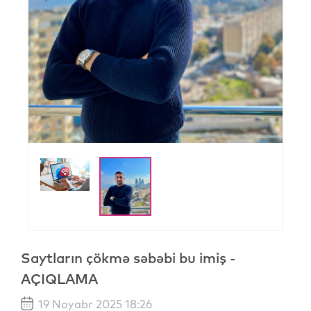
Saytların çökmə səbəbi bu imiş -
AÇIQLAMA
19 Noyabr 2025 18:26