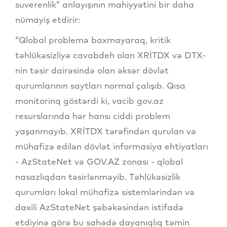
suverenlik” anlayışının mahiyyətini bir daha
nümayiş etdirir:
“Qlobal problemə baxmayaraq, kritik
təhlükəsizliyə cavabdeh olan XRİTDX və DTX-
nin təsir dairəsində olan əksər dövlət
qurumlarının saytları normal çalışıb. Qısa
monitorinq göstərdi ki, vacib gov.az
resurslarında hər hansı ciddi problem
yaşanmayıb. XRİTDX tərəfindən qurulan və
mühafizə edilən dövlət informasiya ehtiyatları
- AzStateNet və GOV.AZ zonası - qlobal
nasazlıqdan təsirlənməyib. Təhlükəsizlik
qurumları lokal mühafizə sistemlərindən və
daxili AzStateNet şəbəkəsindən istifadə
etdiyinə görə bu sahədə dayanıqlıq təmin