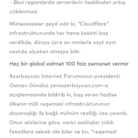
- Bəzi regionlarda serverlərin həddindən artıq
yüklənməsi
Mütəxəssislər qeyd edir ki, “Cloudflare”
infrastrukturunda hər hansı kəsinti baş
verdikdə, dünya üzrə on minlərlə sayt eyni
vaxtda əlçatan olmaya bilir.
Heç bir qlobal xidmət 100 faiz zəmanət vermir
Azərbaycan İnternet Forumunun prezidenti
Osman Gündüz yeniazerbaycan.com-a
açıqlamasında bildirib ki, baş verən hadisə
ölkənin milli rəqəmsal infrastrukturunun
dayanıqlığı ilə bağlı mühüm reallığı üzə çıxardı.
Onun sözlərinə görə, xarici asılılıqlar ciddi
fəsadlara səbəb ola bilər və bu, “rəqəmsal