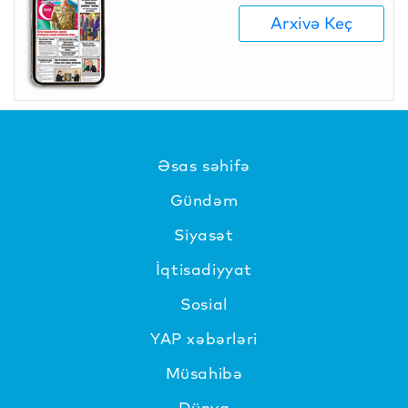
Arxivə Keç
Əsas səhifə
Gündəm
Siyasət
İqtisadiyyat
Sosial
YAP xəbərləri
Müsahibə
Dünya