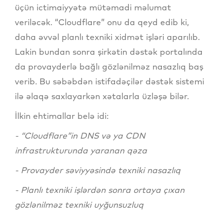
üçün ictimaiyyətə mütəmadi məlumat
veriləcək. “Cloudflare” onu da qeyd edib ki,
daha əvvəl planlı texniki xidmət işləri aparılıb.
Lakin bundan sonra şirkətin dəstək portalında
da provayderlə bağlı gözlənilməz nasazlıq baş
verib. Bu səbəbdən istifadəçilər dəstək sistemi
ilə əlaqə saxlayarkən xətalarla üzləşə bilər.
İlkin ehtimallar belə idi:
- “Cloudflare”in DNS və ya CDN
infrastrukturunda yaranan qəza
- Provayder səviyyəsində texniki nasazlıq
- Planlı texniki işlərdən sonra ortaya çıxan
gözlənilməz texniki uyğunsuzluq