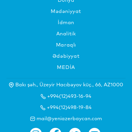
Mədəniyyat
İdman
Analitik
Maraqlı
Ədəbiyyat
MEDİA
Bakı şəh., Üzeyir Hacıbəyov küç., 66, AZ1000
+994(12)493-16-94
+994(12)498-19-84
mail@yeniazerbaycan.com