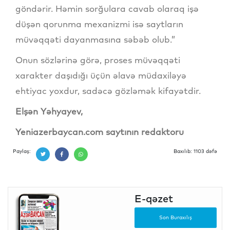
göndərir. Həmin sorğulara cavab olaraq işə
düşən qorunma mexanizmi isə saytların
müvəqqəti dayanmasına səbəb olub.”
Onun sözlərinə görə, proses müvəqqəti
xarakter daşıdığı üçün əlavə müdaxiləyə
ehtiyac yoxdur, sadəcə gözləmək kifayətdir.
Elşən Yəhyayev,
Yeniazerbaycan.com saytının redaktoru
Paylaş:
Baxılıb: 1103 dəfə
E-qəzet
Son Buraxılış