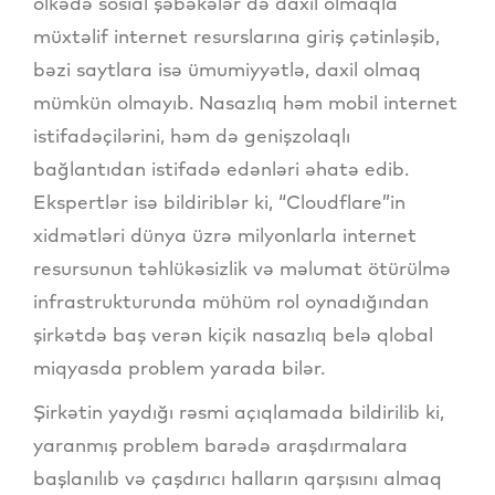
ölkədə sosial şəbəkələr də daxil olmaqla
müxtəlif internet resurslarına giriş çətinləşib,
bəzi saytlara isə ümumiyyətlə, daxil olmaq
mümkün olmayıb. Nasazlıq həm mobil internet
istifadəçilərini, həm də genişzolaqlı
bağlantıdan istifadə edənləri əhatə edib.
Ekspertlər isə bildiriblər ki, “Cloudflare”in
xidmətləri dünya üzrə milyonlarla internet
resursunun təhlükəsizlik və məlumat ötürülmə
infrastrukturunda mühüm rol oynadığından
şirkətdə baş verən kiçik nasazlıq belə qlobal
miqyasda problem yarada bilər.
Şirkətin yaydığı rəsmi açıqlamada bildirilib ki,
yaranmış problem barədə araşdırmalara
başlanılıb və çaşdırıcı halların qarşısını almaq