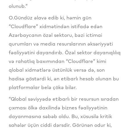
olunub.”
O.Gündüz əlavə edib ki, həmin gün
“Cloudflare” xidmətindən istifadə edən
Azərbaycanın özəl sektoru, bəzi ictimai
qurumları və media resurslarının əksəriyyəti
fəaliyyətini dayandırıb. Özəl sektor dayanıqlılıq
və rahatlıq baxımından “Cloudflare” kimi
qlobal xidmətlərə üstünlük versə də, son
hadisə göstərdi ki, ən etibarlı hesab olunan bu
platformalar belə çökə bilər.
“Qlobal səviyyədə etibarlı bir resursun sıradan
çıxması ölkə daxilində biznes fəaliyyətinin
dayanmasına səbəb oldu. Bu, xüsusilə kritik
sahələr üçün ciddi dərsdir. Görünən odur ki,