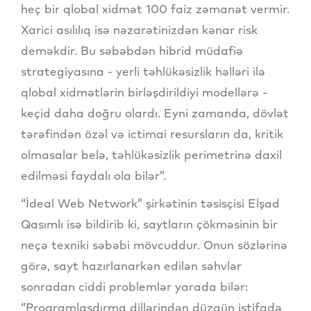
heç bir qlobal xidmət 100 faiz zəmanət vermir.
Xarici asılılıq isə nəzarətinizdən kənar risk
deməkdir. Bu səbəbdən hibrid müdafiə
strategiyasına - yerli təhlükəsizlik həlləri ilə
qlobal xidmətlərin birləşdirildiyi modellərə -
keçid daha doğru olardı. Eyni zamanda, dövlət
tərəfindən özəl və ictimai resursların da, kritik
olmasalar belə, təhlükəsizlik perimetrinə daxil
edilməsi faydalı ola bilər”.
“İdeal Web Network” şirkətinin təsisçisi Elşad
Qasımlı isə bildirib ki, saytların çökməsinin bir
neçə texniki səbəbi mövcuddur. Onun sözlərinə
görə, sayt hazırlanarkən edilən səhvlər
sonradan ciddi problemlər yarada bilər:
“Proqramlaşdırma dillərindən düzgün istifadə