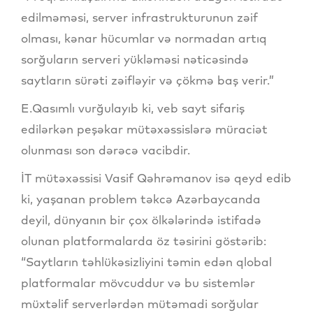
edilməməsi, server infrastrukturunun zəif
olması, kənar hücumlar və normadan artıq
sorğuların serveri yükləməsi nəticəsində
saytların sürəti zəifləyir və çökmə baş verir.”
E.Qasımlı vurğulayıb ki, veb sayt sifariş
edilərkən peşəkar mütəxəssislərə müraciət
olunması son dərəcə vacibdir.
İT mütəxəssisi Vasif Qəhrəmanov isə qeyd edib
ki, yaşanan problem təkcə Azərbaycanda
deyil, dünyanın bir çox ölkələrində istifadə
olunan platformalarda öz təsirini göstərib:
“Saytların təhlükəsizliyini təmin edən qlobal
platformalar mövcuddur və bu sistemlər
müxtəlif serverlərdən mütəmadi sorğular