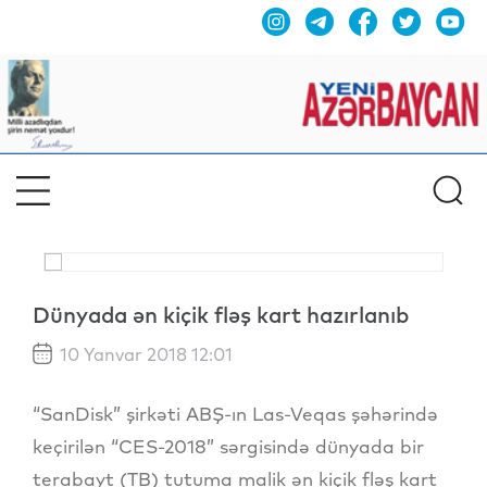
Dünyada ən kiçik fləş kart hazırlanıb
10 Yanvar 2018 12:01
“SanDisk” şirkəti ABŞ-ın Las-Veqas şəhərində
keçirilən “CES-2018” sərgisində dünyada bir
terabayt (TB) tutuma malik ən kiçik fləş kart