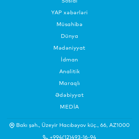
Sosial
YAP xəbərləri
Müsahibə
Dünya
Mədəniyyat
İdman
Analitik
Maraqlı
Ədəbiyyat
MEDİA
Bakı şəh., Üzeyir Hacıbəyov küç., 66, AZ1000
+994(12)493-16-94