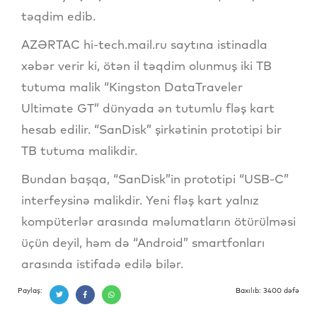
təqdim edib.
AZƏRTAC hi-tech.mail.ru saytına istinadla
xəbər verir ki, ötən il təqdim olunmuş iki TB
tutuma malik “Kingston DataTraveler
Ultimate GT” dünyada ən tutumlu fləş kart
hesab edilir. “SanDisk” şirkətinin prototipi bir
TB tutuma malikdir.
Bundan başqa, “SanDisk”in prototipi “USB-C”
interfeysinə malikdir. Yeni fləş kart yalnız
kompüterlər arasında məlumatların ötürülməsi
üçün deyil, həm də “Android” smartfonları
arasında istifadə edilə bilər.
Paylaş:
Baxılıb: 3400 dəfə