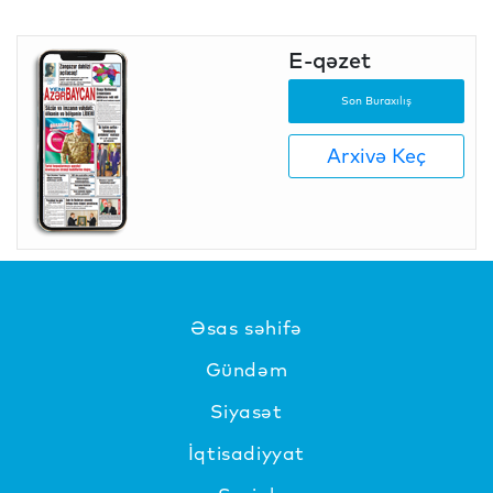
E-qəzet
Son Buraxılış
Arxivə Keç
Əsas səhifə
Gündəm
Siyasət
İqtisadiyyat