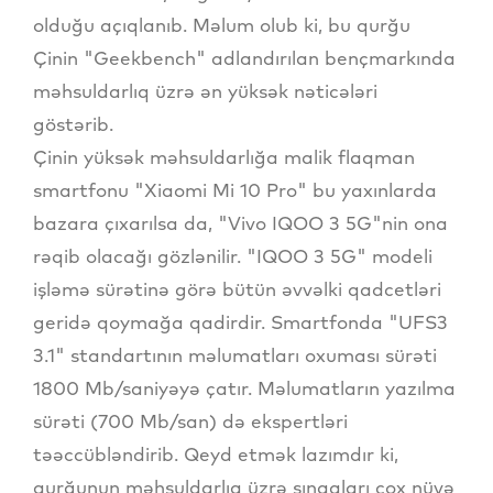
olduğu açıqlanıb. Məlum olub ki, bu qurğu
Çinin "Geekbench" adlandırılan bençmarkında
məhsuldarlıq üzrə ən yüksək nəticələri
göstərib.
Çinin yüksək məhsuldarlığa malik flaqman
smartfonu "Xiaomi Mi 10 Pro" bu yaxınlarda
bazara çıxarılsa da, "Vivo IQOO 3 5G"nin ona
rəqib olacağı gözlənilir. "IQOO 3 5G" modeli
işləmə sürətinə görə bütün əvvəlki qadcetləri
geridə qoymağa qadirdir. Smartfonda "UFS3
3.1" standartının məlumatları oxuması sürəti
1800 Mb/saniyəyə çatır. Məlumatların yazılma
sürəti (700 Mb/san) də ekspertləri
təəccübləndirib. Qeyd etmək lazımdır ki,
qurğunun məhsuldarlıq üzrə sınaqları çox nüvə