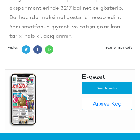
eksperimentlərində 3217 bal nəticə göstərib.
Bu, hazırda maksimal göstərici hesab edilir.
Yeni smatfonun qiyməti və satışa çıxarılma
tarixi hələ ki, açıqlanmır.
Paylaş:
Baxılıb: 1824 dəfə
E-qəzet
Son Buraxılış
Arxivə Keç