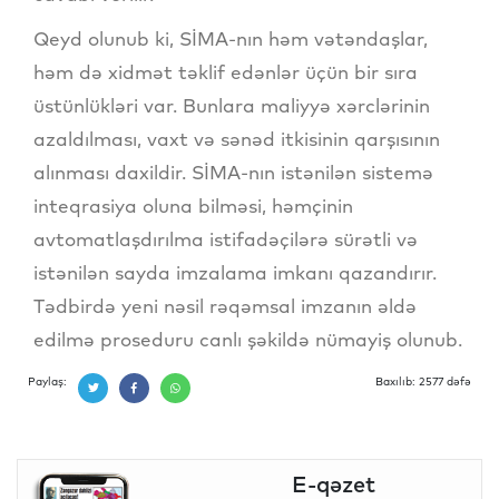
Qeyd olunub ki, SİMA-nın həm vətəndaşlar,
həm də xidmət təklif edənlər üçün bir sıra
üstünlükləri var. Bunlara maliyyə xərclərinin
azaldılması, vaxt və sənəd itkisinin qarşısının
alınması daxildir. SİMA-nın istənilən sistemə
inteqrasiya oluna bilməsi, həmçinin
avtomatlaşdırılma istifadəçilərə sürətli və
istənilən sayda imzalama imkanı qazandırır.
Tədbirdə yeni nəsil rəqəmsal imzanın əldə
edilmə proseduru canlı şəkildə nümayiş olunub.
Paylaş:
Baxılıb: 2577 dəfə
E-qəzet