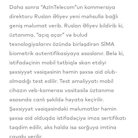
Daha sonra “AzInTelecom”un kommersiya
direktoru Ruslan Əliyev yeni məhsulla bağlı
geniş məlumat verib. Ruslan Əliyev bildirib ki,
üztanıma, “açıq açar” və bulud
texnologiyalarını özündə birləşdirən SİMA
biometrik autentifikasiyaya əsaslanır. Belə ki,
istifadəçinin mobil tətbiqlə skan etdiyi
şəxsiyyət vəsiqəsinin həmin şəxsə aid olub-
olmadığı test edilir. Test əməliyyatı mobil
cihazın veb-kamerası vasitəsilə üztanıma
əsasında canlı şəkildə həyata keçirilir.
Şəxsiyyət vəsiqəsindəki məlumatlar həmin
şəxsə aid olduqda istifadəçiyə imza sertifikatı
təqdim edilir, əks halda isə sorğuya imtina
cavabı verilir.