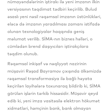
nümayəndələrinin iştirakı ilə yeni imzanın ilkin
versiyasının təqdimat tədbiri keçirilib. Bulud
əsaslı yeni nəsil rəqəmsal imzanın üstünlükləri,
eləcə də imzanın yaradılması zamanı istifadə
olunan texnologiyalar haqqında geniş
məlumat verilib. SİMA-nın biznes həlləri, o
cümlədən brend daşıyıcıları iştirakçılara
təqdim olunub.
Rəqəmsal inkişaf və nəqliyyat nazirinin
müşaviri Rəşad Bayramov çıxışında ölkəmizdə
rəqəmsal transformasiya ilə bağlı həyata
keçirilən layihələrə toxunaraq bildirib ki, SİMA
görülən işlərin tərkib hissəsidir. Müşavir qeyd
edib ki, yeni imza vasitəsilə elektron hökumət
xidmətləri, həmçinin bank, bank olmayan