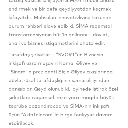
tətbiq vasitəsilə işləyən SİMA-nı mobil cihaza
endirmək və bir dəfə qeydiyyatdan keçmək
kifayətdir. Məhsulun innovativliyinə toxunan
qurum rəhbəri əlavə edib ki, SİMA rəqəmsal
transformasiyanın bütün qollarını – dövlət,
əhali və biznes istiqamətlərini əhatə edir.
Tərəfdaş şirkətlər – “SVORT”un Biznesin
inkişafı üzrə müşaviri Kamal Əliyev və
“Sinam”ın prezidenti Elçin Əliyev çıxışlarında
dövlət-özəl tərəfdaşlığının səmərəliliyindən
danışıblar. Qeyd olunub ki, layihədə iştirak özəl
şirkətlərə rəqəmsal imza yaratmaqda böyük
təcrübə qazandıracaq və SİMA-nın inkişafı
üçün “AzInTelecom”la birgə fəaliyyət davam
etdiriləcək.