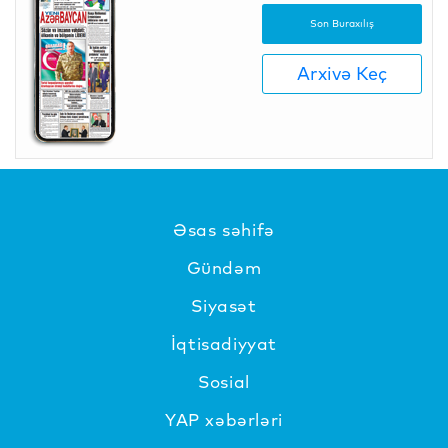
Son Buraxılış
Arxivə Keç
Əsas səhifə
Gündəm
Siyasət
İqtisadiyyat
Sosial
YAP xəbərləri