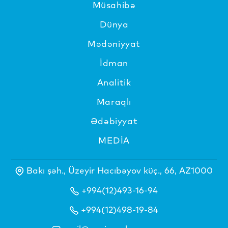
Müsahibə
Dünya
Mədəniyyat
İdman
Analitik
Maraqlı
Ədəbiyyat
MEDİA
Bakı şəh., Üzeyir Hacıbəyov küç., 66, AZ1000
+994(12)493-16-94
+994(12)498-19-84