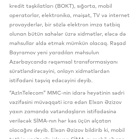
kredit təşkilatları (BOKT), sığorta, mobil
operatorlar, elektronika, məişət, TV və internet
provayderlər, bir sözlə elektron imza tətbiq
olunan bütün sahələr üzrə xidmətlər, eləcə də
məhsullar əldə etmək mümkün olacaq. Rəşad
Bayramov yeni yaradılan məhsulun
Azərbaycanda rəqəmsal transformasiyanı
sürətləndirəcəyini, onlayn xidmətlərdən
istifadəni təşviq edəcəyini deyib.
“AzInTelecom” MMC-nin idarə heyətinin sədri
vəzifəsini müvəqqəti icra edən Elxan Əzizov
yaxın zamanda vətəndaşların istifadəsinə
veriləcək SİMA-nın hər kəs üçün əlçatan
olacağını deyib. Elxan Əzizov bildirib ki, mobil