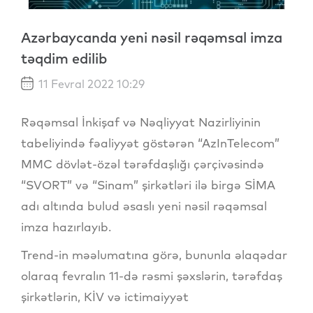
Azərbaycanda yeni nəsil rəqəmsal imza
təqdim edilib
11 Fevral 2022 10:29
Rəqəmsal İnkişaf və Nəqliyyat Nazirliyinin
tabeliyində fəaliyyət göstərən “AzInTelecom”
MMC dövlət-özəl tərəfdaşlığı çərçivəsində
“SVORT” və “Sinam” şirkətləri ilə birgə SİMA
adı altında bulud əsaslı yeni nəsil rəqəmsal
imza hazırlayıb.
Trend-in məəlumatına görə, bununla əlaqədar
olaraq fevralın 11-də rəsmi şəxslərin, tərəfdaş
şirkətlərin, KİV və ictimaiyyət