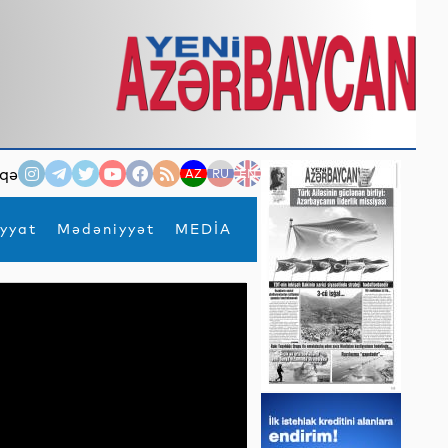
qə
AZ
RU
EN
yyat
Mədəniyyət
MEDİA
×