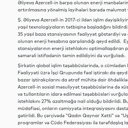
Əliyeva Azercell-in bərpa olunan enerji mənbələrind
artırılmasına yönəlmiş layihələri barədə məlumat 
Ş. Əliyeva Azercell-in 2017-ci ildən iqlim dəyişikli
yaşıl texnologiyaların tətbiqinə başladığını bildi
35 yaşıl baza stansiyasının fəaliyyət göstərdiyi və
olunan enerji hesabına qarşılandığı qeyd edildi. 
stansiyalarının enerji istehlakını optimallaşdıran
səmərəli istifadənin təmin edildiyini də vurğuladı.
Şirkətin qlobal iqlim təşəbbüslərində, o cümlədə
Fəaliyyəti üzrə İşçi Qrupunda fəal iştirakı da qeyd 
bazar iştirakçılarını da ətraf mühitə dair öhdəliklə
Azercell-in sosial məsuliyyət təşəbbüslərinə də xüsus
və tullantıların idarə edilməsi təşəbbüsləri vurğul
istehlakını 27% azaltmağa nail olduğu bildirildi. B
müdafiəsi, onların cəmiyyətə inteqrasiyasını də
gətirildi. Bu çərçivədə “Qadın Qaynar Xətti” və “U
proqramlar və Cüdo Federasiyası ilə tərəfdaşlıq l