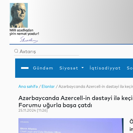
Gündəm
Siyasət
İqtisadiyyat
So
Ana səhifə
/
Elanlar
/ Azərbaycanda Azercell-in dəstəyi ilə keç
Ana səhifə
Ədəbiyyat
Siyasət
Sosial
Dün
Azərbaycanda Azercell-in dəstəyi ilə keçi
Gündəm
MEDİA
Xarici siyasət
Turizm
İqtisadiyyat
Daxili siyasət
Elm
Forumu uğurla başa çatdı
YAP
Din
25.11.2024 [11:26]
Analitika
Hadisə
Mədəniyyət
Diaspor
Ö
Müsahibə
i