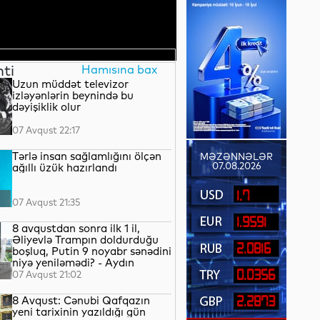
nti
Hamısına bax
Uzun müddət televizor
izləyənlərin beynində bu
dəyişiklik olur
07 Avqust 22:17
Tərlə insan sağlamlığını ölçən
MƏZƏNNƏLƏR
07.08.2026
ağıllı üzük hazırlandı
1.7
07 Avqust 21:35
1.9591
8 avqustdan sonra ilk 1 il,
Əliyevlə Trampın doldurduğu
2.0816
boşluq, Putin 9 noyabr sənədini
niyə yeniləmədi? - Aydın
QULİYEV yazır...
0.0356
07 Avqust 21:02
8 Avqust: Cənubi Qafqazın
2.2873
yeni tarixinin yazıldığı gün