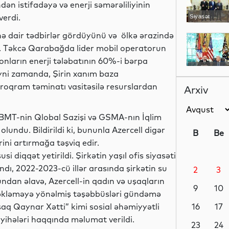
ən istifadəyə və enerji səmərəliliyinin
verdi.
Siyasət
yinə dair tədbirlər gördüyünü və ölkə ərazində
rdi. Təkcə Qarabağda lider mobil operatorun
 onların enerji tələbatının 60%-i bərpa
Siyasət
Eyni zamanda, Şirin xanım baza
 proqram təminatı vasitəsilə resurslardan
Arxiv
n BMT-nin Qlobal Sazişi və GSMA-nın İqlim
Siyasət
olundu. Bildirildi ki, bununla Azercell digər
B
Be
rini artırmağa təşviq edir.
i diqqət yetirildi. Şirkətin yaşıl ofis siyasəti
andı, 2022-2023-cü illər arasında şirkətin su
2
3
Dünya
undan əlavə, Azercell-in qadın və uşaqların
9
10
stəkləməyə yönəlmiş təşəbbüsləri gündəmə
şaq Qaynar Xətti” kimi sosial əhəmiyyətli
16
17
ayihələri haqqında məlumat verildi.
Dünya
23
24