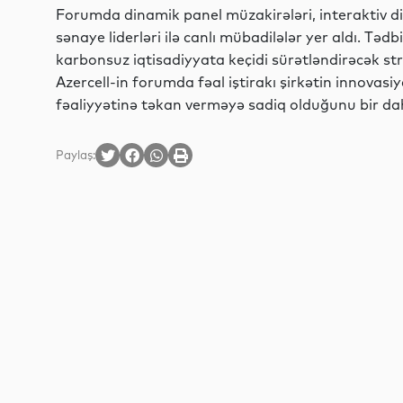
Forumda dinamik panel müzakirələri, interaktiv dial
sənaye liderləri ilə canlı mübadilələr yer aldı. Tədb
karbonsuz iqtisadiyyata keçidi sürətləndirəcək str
Azercell-in forumda fəal iştirakı şirkətin innovasiy
fəaliyyətinə təkan verməyə sadiq olduğunu bir da
Paylaş: