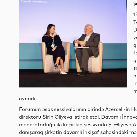
s
1
T
D
y
q
f
q
s
o
i
m
oynadı.
Forumun əsas sessiyalarının birində Azercell-in 
direktoru Şirin Əliyeva iştirak etdi. Davamlı İnn
moderatorluğu ilə keçirilən sessiyada Ş. Əliyeva 
danışaraq şirkətin davamlı inkişaf sahəsindəki məqs