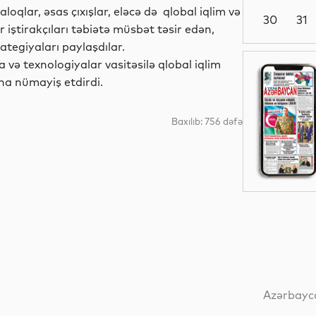
oqlar, əsas çıxışlar, eləcə də qlobal iqlim və
30
31
ir iştirakçıları təbiətə müsbət təsir edən,
ategiyaları paylaşdılar.
a və texnologiyalar vasitəsilə qlobal iqlim
Dünya
ha nümayiş etdirdi.
Baxılıb: 756 dəfə
Dünya
Dünya
Dünya
Azərbayca