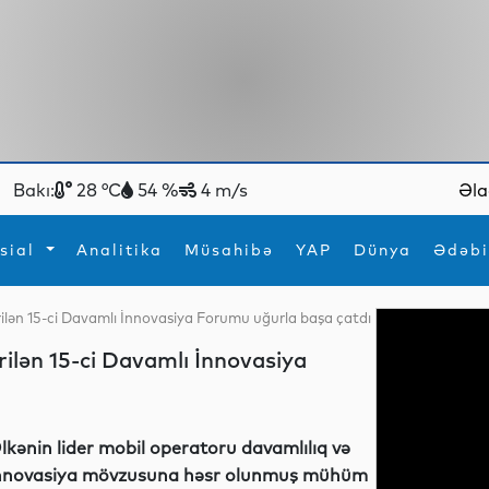
Bakı:
28 °C
54 %
4 m/s
Əla
sial
Analitika
Müsahibə
YAP
Dünya
Ədəbi
irilən 15-ci Davamlı İnnovasiya Forumu uğurla başa çatdı
ya
İdman
Maraqlı
rilən 15-ci Davamlı İnnovasiya
İdman
Yeni texnologiyalar
lkənin lider mobil operatoru davamlılıq və
nnovasiya mövzusuna həsr olunmuş mühüm