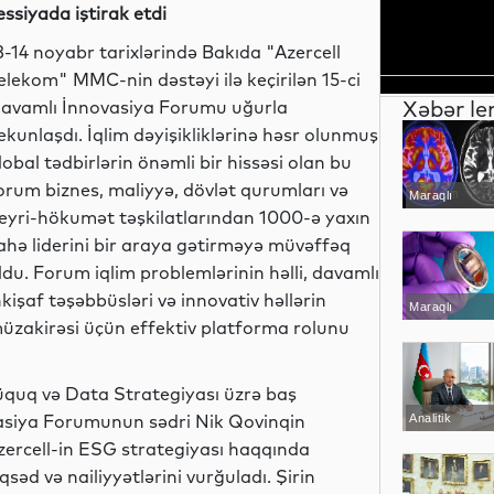
essiyada iştirak etdi
3-14 noyabr tarixlərində Bakıda "Azercell
elekom" MMC-nin dəstəyi ilə keçirilən 15-ci
Xəbər le
avamlı İnnovasiya Forumu uğurla
ekunlaşdı. İqlim dəyişikliklərinə həsr olunmuş
lobal tədbirlərin önəmli bir hissəsi olan bu
orum biznes, maliyyə, dövlət qurumları və
Maraqlı
eyri-hökumət təşkilatlarından 1000-ə yaxın
ahə liderini bir araya gətirməyə müvəffəq
ldu. Forum iqlim problemlərinin həlli, davamlı
nkişaf təşəbbüsləri və innovativ həllərin
Maraqlı
üzakirəsi üçün effektiv platforma rolunu
Hüquq və Data Strategiyası üzrə baş
ovasiya Forumunun sədri Nik Qovinqin
Analitik
Azercell-in ESG strategiyası haqqında
əd və nailiyyətlərini vurğuladı. Şirin