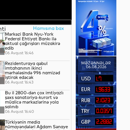
nti
Hamısına bax
Mərkəzi Bank Nyu-York
Federal Ehtiyat Bankı ilə
aktual çağırışları müzakirə
edib
06 Avqust 16:46
Rezidenturaya qəbul
MƏZƏNNƏLƏR
06.08.2026
imtahanının ikinci
mərhələsində 996 namizəd
iştirak edəcək
1.7
06 Avqust 16:43
1.9633
Bu il 2800-dən çox imtiyazlı
şəxs sanatoriya-kurort və
2.1023
müalicə mərkəzlərinə yola
salınıb
0.0357
06 Avqust 16:40
2.2882
Türkiyənin media
nümayəndələri Ağdam Sənaye