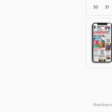
30
31
İdman
Dünya
Dünya
Sosial
Azərbayca