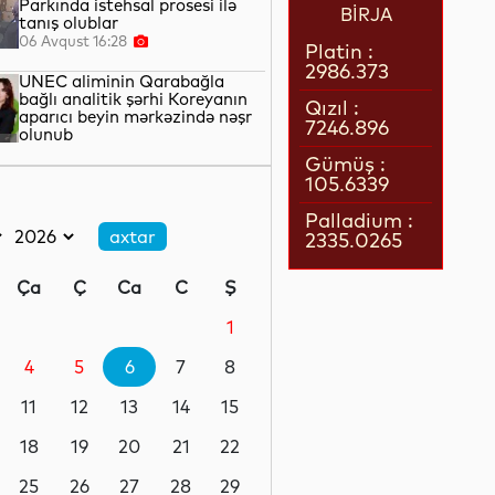
Parkında istehsal prosesi ilə
BİRJA
tanış olublar
06 Avqust 16:28
Platin :
2986.373
UNEC aliminin Qarabağla
bağlı analitik şərhi Koreyanın
Qızıl :
aparıcı beyin mərkəzində nəşr
7246.896
olunub
06 Avqust 16:17
Gümüş :
105.6339
Özəl məhkəmə eksperti
qismində fəaliyyət göstərmək
Palladium :
istəyən şəxslər üçün icbari
2335.0265
təlimə qeydiyyat başlayıb
06 Avqust 16:11
Ça
Ç
Ca
C
Ş
İyulda İqtisadiyyat Nazirliyinin
Çağrı Mərkəzinə 51 mindən çox
1
müraciət daxil olub
4
5
6
7
8
06 Avqust 16:07
11
12
13
14
15
Tramp: Vensin 2028-ci ildə
Prezident seçilməsinə nail
18
19
20
21
22
olmalıyıq
25
26
27
28
29
06 Avqust 16:05