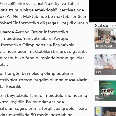
Azercell”, Elm və Təhsil Nazirliyi və Təhsil
nstitutunun birgə əməkdaşlığı çərçivəsində
akı Ali Neft Məktəbində bu məktəblilər üçün
övbəti “İnformatika düşərgəsi” təşkil olunub.
Xəbər le
üşərgə Avropa Qızlar İnformatika
limpiadası, Yeniyetmələrin Avropa
nformatika Olimpiadası və Beynəlxalq
İqtisadiyyat
 hazırlaşan məktəbliləri bir araya gətirib.
n respublika fənn olimpiadalarının qalibləri
blər.
Elm
ılar hər gün beynəlxalq olimpiadaların
sessiyalar zamanı təqdim olunan məsələlərin
r keçirilib.
izin beynəlxalq fənn olimpiadalarına hazırlıq
Sosial
ata keçirilir. Bu müddət ərzində
 alan şagirdlərimiz fərqli yaş qrupları üzrə
ndə ümumilikdə 80 medal qazanıblar.