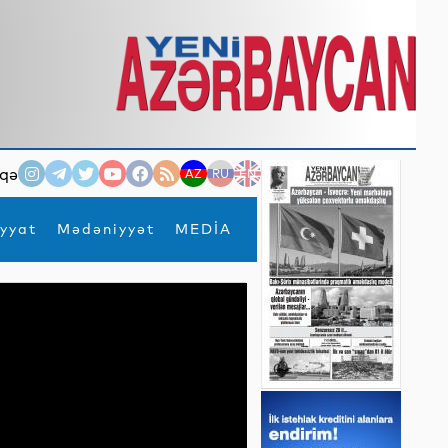
qə
AZ
RU
EN
yyat
Mədəniyyət
MEDİA
×