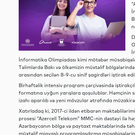
“
İ
B
n
D
O
İ
İnformatika Olimpiadası kimi mötəbər müsabiqələrə
Təlimlərdə Bakı və ölkəmizin müxtəlif bölgələrində
arasından seçilən 8-9-cu sinif şagirdləri iştirak edi
Birhəftəlik intensiv proqram çərçivəsində iştirakç
formatına uyğun yarışlara qoşulublar. Həmçinin 
izahı aparılıb və yeni mövzular ətrafında müzakirələ
Xatırladaq ki, 2017-ci ildən etibarən məktəblilərim
prosesi “Azercell Telekom” MMC-nin dəstəyi ilə həy
Azərbaycanın bölgə və paytaxt məktəblərində təhsil
müxtəlif miqyaslı proqramlaşdırma müsabiqələri