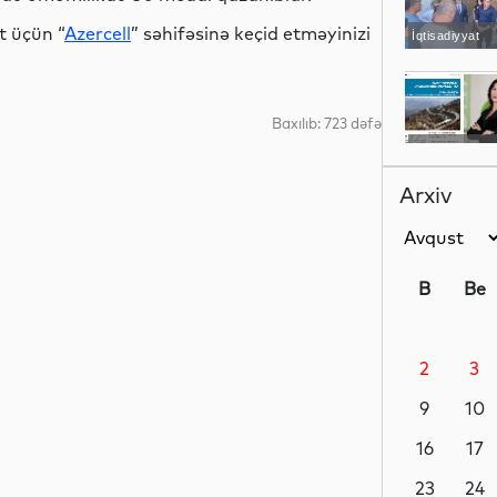
t üçün “
Azercell
” səhifəsinə keçid etməyinizi
İqtisadiyyat
Baxılıb: 723 dəfə
Elm
Arxiv
Sosial
B
Be
2
3
İqtisadiyyat
9
10
16
17
Dünya
23
24