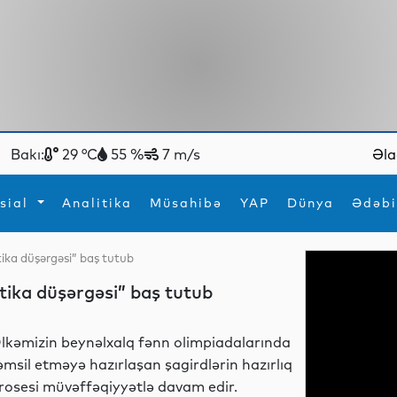
Bakı:
29 °C
55 %
7 m/s
Əla
sial
Analitika
Müsahibə
YAP
Dünya
Ədəbi
atika düşərgəsi” baş tutub
ya
İdman
Maraqlı
atika düşərgəsi” baş tutub
İdman
Yeni texnologiyalar
lkəmizin beynəlxalq fənn olimpiadalarında
əmsil etməyə hazırlaşan şagirdlərin hazırlıq
rosesi müvəffəqiyyətlə davam edir.