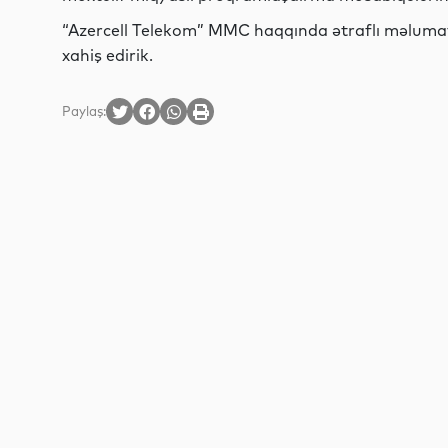
“Azercell Telekom” MMC haqqında ətraflı məluma
xahiş edirik.
Paylaş: