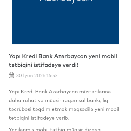
Yapı Kredi Bank Azərbaycan yeni mobil
tətbiqini istifadəyə verdi!
30 İyun 2026 14:53
Yapı Kredi Bank Azərbaycan müştərilərinə
daha rahat və müasir rəqəmsal bankçılıq
təcrübəsi təqdim etmək məqsədilə yeni mobil
tətbiqini istifadəyə verib.
Yenilənmiş mobil tətbiq müasir dizaynı,