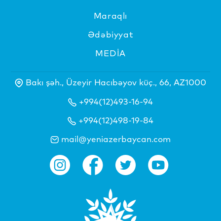
Maraqlı
Ədəbiyyat
MEDİA
Bakı şəh., Üzeyir Hacıbəyov küç., 66, AZ1000
+994(12)493-16-94
+994(12)498-19-84
mail@yeniazerbaycan.com