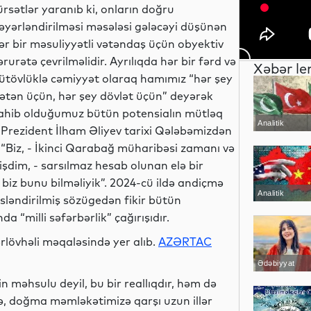
ürsətlər yaranıb ki, onların doğru
əyərləndirilməsi məsələsi gələcəyi düşünən
ər bir məsuliyyətli vətəndaş üçün obyektiv
ərurətə çevrilməlidir. Ayrılıqda hər bir fərd və
Xəbər le
ütövlüklə cəmiyyət olaraq hamımız “hər şey
ətən üçün, hər şey dövlət üçün” deyərək
ahib olduğumuz bütün potensialın mütləq
Analitik
, Prezident İlham Əliyev tarixi Qələbəmizdən
 “Biz, - İkinci Qarabağ müharibəsi zamanı və
şdim, - sarsılmaz hesab olunan elə bir
 biz bunu bilməliyik”. 2024-cü ildə andiçmə
Analitik
sləndirilmiş sözügedən fikir bütün
“milli səfərbərlik” çağırışıdır.
sərlövhəli məqaləsində yer alıb.
AZƏRTAC
Ədəbiyyat
 məhsulu deyil, bu bir reallıqdır, həm də
izsə, doğma məmləkətimizə qarşı uzun illər