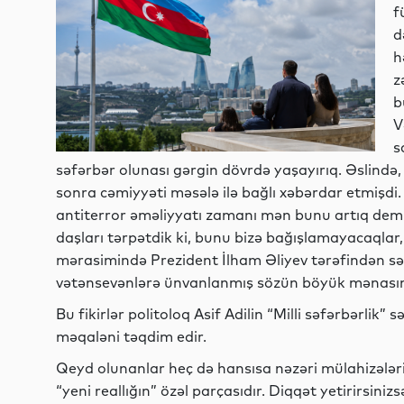
f
d
h
z
b
V
s
səfərbər olunası gərgin dövrdə yaşayırıq. Əslində
sonra cəmiyyəti məsələ ilə bağlı xəbərdar etmişdi.
antiterror əməliyyatı zamanı mən bunu artıq demi
daşları tərpətdik ki, bunu bizə bağışlamayacaqlar,
mərasimində Prezident İlham Əliyev tərəfindən sə
vətənsevənlərə ünvanlanmış sözün böyük mənasında 
Bu fikirlər politoloq Asif Adilin “Milli səfərbərlik” 
məqaləni təqdim edir.
Qeyd olunanlar heç də hansısa nəzəri mülahizələrin
“yeni reallığın” özəl parçasıdır. Diqqət yetirirsin