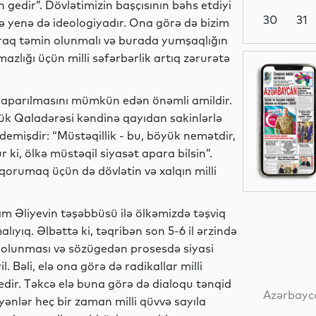
gedir”. Dövlətimizin başçısının bəhs etdiyi
30
31
ə yenə də ideologiyadır. Ona görə də bizim
laraq təmin olunmalı və burada yumşaqlığın
zlığı üçün milli səfərbərlik artıq zərurətə
Analitik
in aparılmasını mümkün edən önəmli amildir.
yük Qaladərəsi kəndinə qayıdan sakinlərlə
 demişdir: “Müstəqillik - bu, böyük nemətdir,
Siyasət
 ki, ölkə müstəqil siyasət apara bilsin”.
qorumaq üçün də dövlətin və xalqın milli
Siyasət
am Əliyevin təşəbbüsü ilə ölkəmizdə təşviq
ıyıq. Əlbəttə ki, təqribən son 5-6 il ərzində
iq olunması və sözügedən prosesdə siyasi
l. Bəli, elə ona görə də radikallar milli
Siyasət
 edir. Təkcə elə buna görə də dialoqu tənqid
Azərbayca
ənlər heç bir zaman milli qüvvə sayıla