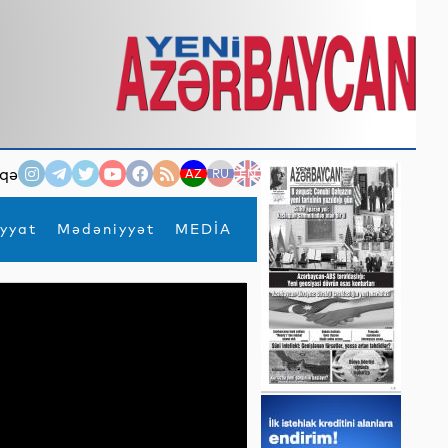
qə
AZ
RU
EN
yyat
Mədəniyyət
MEDİA
×