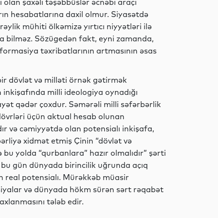
ı olan şaxəli təşəbbüslər əcnəbi araçı
arın hesabatlarına daxil olmur. Siyasətdə
Dünya
ylik mühiti ölkəmizə yırtıcı niyyətləri ilə
la bilməz. Sözügedən fakt, eyni zamanda,
formasiya təxribatlarının artmasının əsas
Dünya
r dövlət və milləti örnək gətirmək
 inkişafında milli ideologiya oynadığı
ət qədər çoxdur. Səmərəli milli səfərbərlik
 dövrləri üçün aktual hesab olunan
Dünya
ır və cəmiyyətdə olan potensialı inkişafa,
ərliyə xidmət etmiş Çinin “dövlət və
ə bu yolda “qurbanlara” hazır olmalıdır” şərti
 bu gün dünyada birincilik uğrunda açıq
Dünya
yin real potensialı. Mürəkkəb müasir
iyalar və dünyada hökm sürən sərt rəqabət
axlanmasını tələb edir.