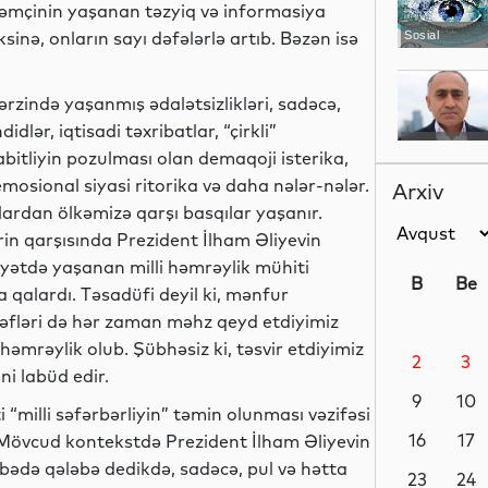
, həmçinin yaşanan təzyiq və informasiya
inə, onların sayı dəfələrlə artıb. Bəzən isə
Sosial
zində yaşanmış ədalətsizlikləri, sadəcə,
dlər, iqtisadi təxribatlar, “çirkli”
Sosial
bitliyin pozulması olan demaqoji isterika,
osional siyasi ritorika və daha nələr-nələr.
Arxiv
ardan ölkəmizə qarşı basqılar yaşanır.
rin qarşısında Prezident İlham Əliyevin
Dünya
iyyətdə yaşanan milli həmrəylik mühiti
B
Be
a qalardı. Təsadüfi deyil ki, mənfur
ədəfləri də hər zaman məhz qeyd etdiyimiz
həmrəylik olub. Şübhəsiz ki, təsvir etdiyimiz
2
3
Maraqlı
ni labüd edir.
9
10
“milli səfərbərliyin” təmin olunması vəzifəsi
16
17
. Mövcud kontekstdə Prezident İlham Əliyevin
ibədə qələbə dedikdə, sadəcə, pul və hətta
Maraqlı
23
24