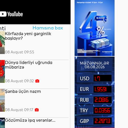
nti
Hamısına bax
Körfəzdə yeni gərginlik
başlayır?
08 Avqust 09:55
Dünya liderliyi uğrunda
MƏZƏNNƏLƏR
mübarizə
08.08.2026
1.7
08 Avqust 09:32
1.9591
Şənbə üçün nəzm
2.0816
08 Avqust 09:17
0.0356
Gözümüzə işıq verənlər...
2.2873