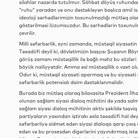
silahlar nəzərdə tutulmur. Söhbət döyüş ruhundan 
“ruhu” yaradan və onu dəstəkləyən başlıca amil is
ideoloji sərhədlərimizin toxunulmazlığı mütləq o
göstərilməsi lüzumsuzdur. Bu sərhədlərin toxunulma
çevrilir.
Milli səfərbərlik, eyni zamanda, müstəqil siyasət
Təsadüfi deyil ki, dövlətimizin başçısı Şuşanın Bö
görüş zamanı müstəqillik ilə bağlı məhz bu sözləri
böyük nailiyyətdir. Amma əsl müstəqillik o vaxt olur
Odur ki, müstəqil siyasəti aparmaq və bu siyasəti 
səfərbərlik potensialı daim dəstəklənməlidir.
Burada biz mütləq olaraq bilavasitə Prezident İlh
olunan sağlam siyasi dialoq mühitini də yada salmal
sağlam siyasi dialoq mühitinin aktiv şəkildə təşv
partiyaların yaxından iştirakı əsla təsadüfi hal deyi
səfərbərliyə xidmət edən siyasi dialoqa qarşı çıxış
edən və bu prosesdən digərlərini yayındırmaq istəy