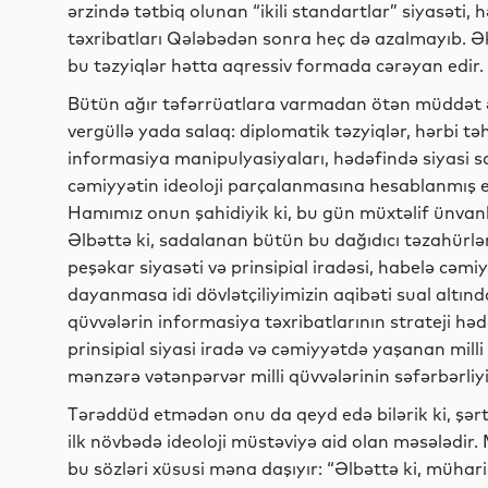
ərzində tətbiq olunan “ikili standartlar” siyasəti
təxribatları Qələbədən sonra heç də azalmayıb. Əks
bu təzyiqlər hətta aqressiv formada cərəyan edir.
Bütün ağır təfərrüatlara varmadan ötən müddət ər
vergüllə yada salaq: diplomatik təzyiqlər, hərbi təhdi
informasiya manipulyasiyaları, hədəfində siyasi sa
cəmiyyətin ideoloji parçalanmasına hesablanmış em
Hamımız onun şahidiyik ki, bu gün müxtəlif ünvanl
Əlbəttə ki, sadalanan bütün bu dağıdıcı təzahürlə
peşəkar siyasəti və prinsipial iradəsi, habelə cəm
dayanmasa idi dövlətçiliyimizin aqibəti sual altınd
qüvvələrin informasiya təxribatlarının strateji h
prinsipial siyasi iradə və cəmiyyətdə yaşanan milli 
mənzərə vətənpərvər milli qüvvələrinin səfərbərliyi
Tərəddüd etmədən onu da qeyd edə bilərik ki, şərti 
ilk növbədə ideoloji müstəviyə aid olan məsələdir
bu sözləri xüsusi məna daşıyır: “Əlbəttə ki, mühar