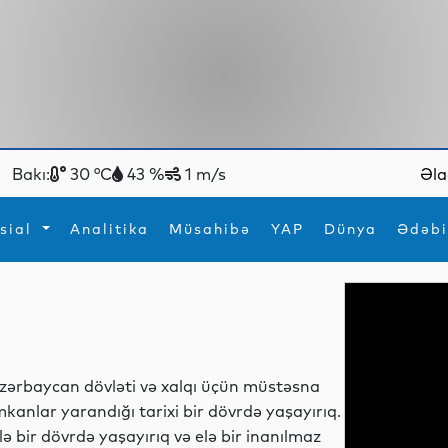
Bakı:
30 °C
43 %
1 m/s
Əla
sial
Analitika
Müsahibə
YAP
Dünya
Ədəbi
ya
İdman
Maraqlı
İdman
Yeni texnologiyalar
zərbaycan dövləti və xalqı üçün müstəsna
mkanlar yarandığı tarixi bir dövrdə yaşayırıq.
lə bir dövrdə yaşayırıq və elə bir inanılmaz