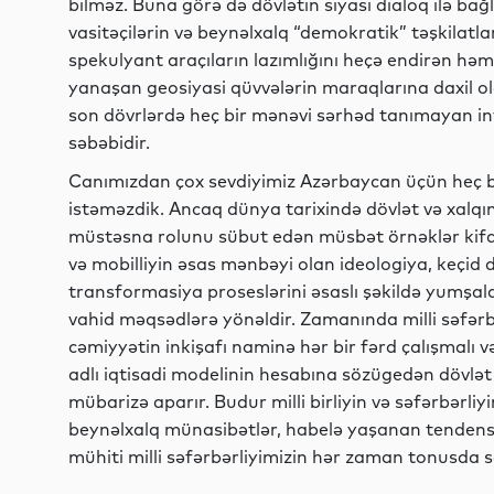
bilməz. Buna görə də dövlətin siyasi dialoq ilə bağl
vasitəçilərin və beynəlxalq “demokratik” təşkilatl
spekulyant araçıların lazımlığını heçə endirən həmrə
yanaşan geosiyasi qüvvələrin maraqlarına daxil o
son dövrlərdə heç bir mənəvi sərhəd tanımayan in
səbəbidir.
Canımızdan çox sevdiyimiz Azərbaycan üçün heç bi
istəməzdik. Ancaq dünya tarixində dövlət və xalqın
müstəsna rolunu sübut edən müsbət örnəklər kifay
və mobilliyin əsas mənbəyi olan ideologiya, keçid
transformasiya proseslərini əsaslı şəkildə yumşald
vahid məqsədlərə yönəldir. Zamanında milli səfərb
cəmiyyətin inkişafı naminə hər bir fərd çalışmalı v
adlı iqtisadi modelinin hesabına sözügedən dövlət
mübarizə aparır. Budur milli birliyin və səfərbərli
beynəlxalq münasibətlər, habelə yaşanan tendens
mühiti milli səfərbərliyimizin hər zaman tonusda s