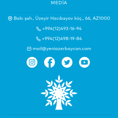
MEDİA
Bakı şəh., Üzeyir Hacıbəyov küç., 66, AZ1000
+994(12)493-16-94
+994(12)498-19-84
mail@yeniazerbaycan.com