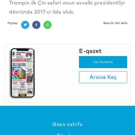
Trampın ilk Çin səfəri onun əvvəlki prezidentliyi
dövründə 2017-ci ildə olub.
Paylaş:
Baxılıb: 541 dəfə
E-qəzet
Son Buraxılış
Arxivə Keç
Əsas səhifə