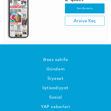
Son Buraxılış
Arxivə Keç
Əsas səhifə
Gündəm
Siyasət
İqtisadiyyat
Sosial
YAP xəbərləri