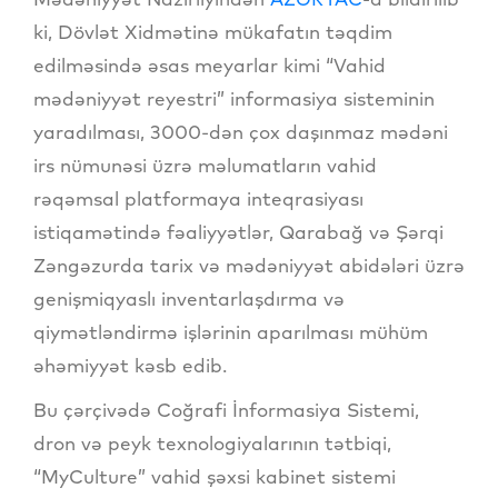
ki, Dövlət Xidmətinə mükafatın təqdim
edilməsində əsas meyarlar kimi “Vahid
mədəniyyət reyestri” informasiya sisteminin
yaradılması, 3000-dən çox daşınmaz mədəni
irs nümunəsi üzrə məlumatların vahid
rəqəmsal platformaya inteqrasiyası
istiqamətində fəaliyyətlər, Qarabağ və Şərqi
Zəngəzurda tarix və mədəniyyət abidələri üzrə
genişmiqyaslı inventarlaşdırma və
qiymətləndirmə işlərinin aparılması mühüm
əhəmiyyət kəsb edib.
Bu çərçivədə Coğrafi İnformasiya Sistemi,
dron və peyk texnologiyalarının tətbiqi,
“MyCulture” vahid şəxsi kabinet sistemi