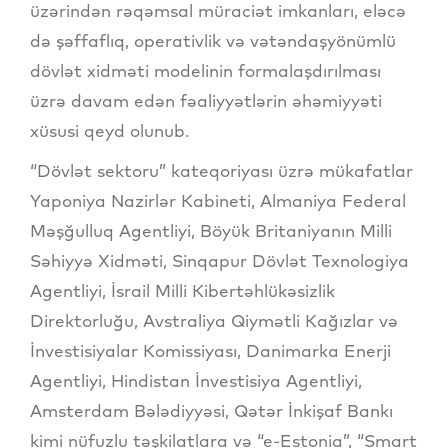
üzərindən rəqəmsal müraciət imkanları, eləcə
də şəffaflıq, operativlik və vətəndaşyönümlü
dövlət xidməti modelinin formalaşdırılması
üzrə davam edən fəaliyyətlərin əhəmiyyəti
xüsusi qeyd olunub.
“Dövlət sektoru” kateqoriyası üzrə mükafatlar
Yaponiya Nazirlər Kabineti, Almaniya Federal
Məşğulluq Agentliyi, Böyük Britaniyanın Milli
Səhiyyə Xidməti, Sinqapur Dövlət Texnologiya
Agentliyi, İsrail Milli Kibertəhlükəsizlik
Direktorluğu, Avstraliya Qiymətli Kağızlar və
İnvestisiyalar Komissiyası, Danimarka Enerji
Agentliyi, Hindistan İnvestisiya Agentliyi,
Amsterdam Bələdiyyəsi, Qətər İnkişaf Bankı
kimi nüfuzlu təşkilatlara və “e-Estonia”, “Smart