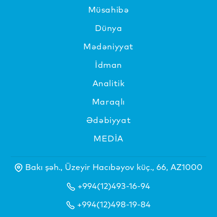
Müsahibə
Dünya
Mədəniyyat
İdman
Analitik
Maraqlı
Ədəbiyyat
MEDİA
Bakı şəh., Üzeyir Hacıbəyov küç., 66, AZ1000
+994(12)493-16-94
+994(12)498-19-84