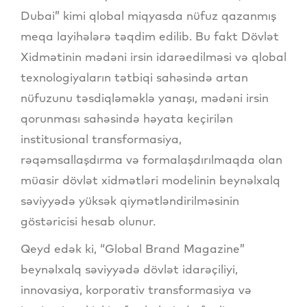
Dubai” kimi qlobal miqyasda nüfuz qazanmış
meqa layihələrə təqdim edilib. Bu fakt Dövlət
Xidmətinin mədəni irsin idarəedilməsi və qlobal
texnologiyaların tətbiqi sahəsində artan
nüfuzunu təsdiqləməklə yanaşı, mədəni irsin
qorunması sahəsində həyata keçirilən
institusional transformasiya,
rəqəmsallaşdırma və formalaşdırılmaqda olan
müasir dövlət xidmətləri modelinin beynəlxalq
səviyyədə yüksək qiymətləndirilməsinin
göstəricisi hesab olunur.
Qeyd edək ki, “Global Brand Magazine”
beynəlxalq səviyyədə dövlət idarəçiliyi,
innovasiya, korporativ transformasiya və