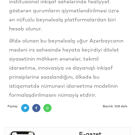
institusional inkişaf sahələrində fəaliyyət
göstərən qurumların qiymətləndirilməsi üzrə
ən nüfuzlu beynəlxalq platformalardan biri
hesab olunur.
Əldə olunan bu beynəlxalq uğur Azərbaycanın
mədəni irs sahəsində həyata keçirdiyi dövlət
siyasətinin möhkəm ənənələr, təkmil
idarəetmə, innovasiya və dayanıqlı inkişaf
prinsiplərinə əsaslandığını, ölkədə bu
istiqamətdə nümunəvi idarəetmə modelinin
formalaşdırılmasını nümayiş etdirir.
Paylaş:
Baxılıb: 558 dəfə
E-qəzet