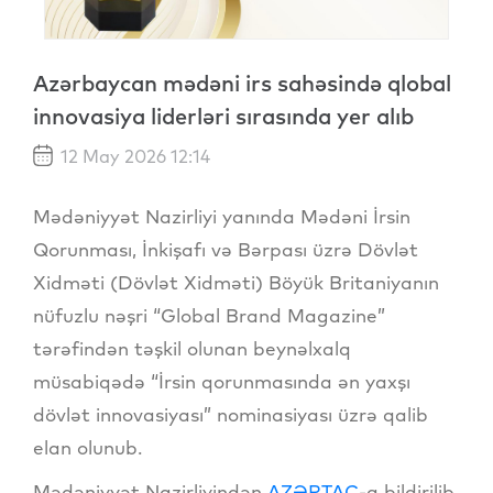
Azərbaycan mədəni irs sahəsində qlobal
innovasiya liderləri sırasında yer alıb
12 May 2026 12:14
Mədəniyyət Nazirliyi yanında Mədəni İrsin
Qorunması, İnkişafı və Bərpası üzrə Dövlət
Xidməti (Dövlət Xidməti) Böyük Britaniyanın
nüfuzlu nəşri “Global Brand Magazine”
tərəfindən təşkil olunan beynəlxalq
müsabiqədə “İrsin qorunmasında ən yaxşı
dövlət innovasiyası” nominasiyası üzrə qalib
elan olunub.
Mədəniyyət Nazirliyindən
AZƏRTAC
-a bildirilib