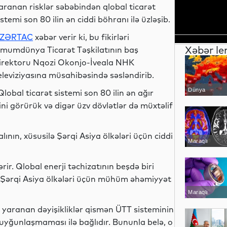
aranan risklər səbəbindən qlobal ticarət
istemi son 80 ilin ən ciddi böhranı ilə üzləşib.
ZƏRTAC
xəbər verir ki, bu fikirləri
Xəbər le
mumdünya Ticarət Təşkilatının baş
irektoru Nqozi Okonjo-İveala NHK
eleviziyasına müsahibəsində səsləndirib.
Dünya
Qlobal ticarət sistemi son 80 ilin ən ağır
rini görürük və digər üzv dövlətlər də müxtəlif
ın, xüsusilə Şərqi Asiya ölkələri üçün ciddi
Maraqlı
rir. Qlobal enerji təchizatının beşdə biri
 Şərqi Asiya ölkələri üçün mühüm əhəmiyyət
Maraqlı
ə yaranan dəyişikliklər qismən ÜTT sisteminin
 uyğunlaşmaması ilə bağlıdır. Bununla belə, o