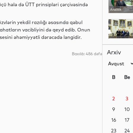
çü hələ də ÜTT prinsipləri çərçivəsində
Analitik
zvlərin yekdil razılığı əsasında qəbul
ahatların vacibliyini də qeyd edib. Onun
sini əhəmiyyətli dərəcədə ləngidir.
Siyasət
Arxiv
Baxılıb: 486 dəfə
Siyasət
B
Be
2
3
Siyasət
9
10
16
17
Dünya
23
24