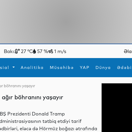
Bakı:
27 °C
57 %
1 m/s
Əla
sial
Analitika
Müsahibə
YAP
Dünya
Ədəbi
ğır böhranını yaşayır
ya
İdman
Maraqlı
n ağır böhranını yaşayır
İdman
Yeni texnologiyalar
BŞ Prezidenti Donald Tramp
dministrasiyasının tətbiq etdiyi tarif
ədbirləri, eləcə də Hörmüz boğazı ətrafında