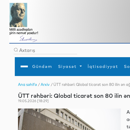
Gündəm
Siyasət
İqtisadiyyat
So
Ana səhifə
/
Arxiv
/ ÜTT rəhbəri: Qlobal ticarət son 80 ilin ən a
Ana səhifə
Ədəbiyyat
Siyasət
Sosial
Dün
ÜTT rəhbəri: Qlobal ticarət son 80 ilin ə
Gündəm
MEDİA
Xarici siyasət
Turizm
İqtisadiyyat
Daxili siyasət
Elm
19.05.2026 [18:29]
YAP
Din
Analitika
Hadisə
A
Mədəniyyət
Diaspor
a
Müsahibə
t