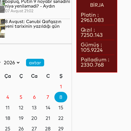
boşluq, Putin 9 noyabr sənədini
BİRJA
niyə yeniləmədi? - Aydın
QULİYEV yazır...
07 Avqust 21:02
Platin :
2963.083
8 Avqust: Cənubi Qafqazın
yeni tarixinin yazıldığı gün
Qızıl :
7250.143
07 Avqust 21:00
Gümüş :
105.9224
Azərbaycan–ABŞ tərəfdaşlığı:
Yeni geosiyasi dövrün əsas
Palladium :
konturları
2330.768
07 Avqust 20:57
Ça
Ç
Ca
C
Ş
1 il öncə İlham Əliyevin Ağ
Evdə dediklərindən sonra
1
Paşinyan niyə üzr istəmişdi?
4
5
6
7
8
07 Avqust 20:41
11
12
13
14
15
ÜST legioner xəstəliyinin
yayılmasının səbəbini açıqlayıb
18
19
20
21
22
25
26
27
28
29
07 Avqust 20:17