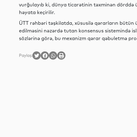
vurğulayıb ki, dünya ticarətinin təxminən dörddə ü
həyata keçirilir.
ÜTT rəhbəri təşkilatda, xüsusilə qərarların bütün ü
edilməsini nəzərdə tutan konsensus sistemində isl
sözlərinə görə, bu mexanizm qərar qəbuletmə prose
Paylaş: