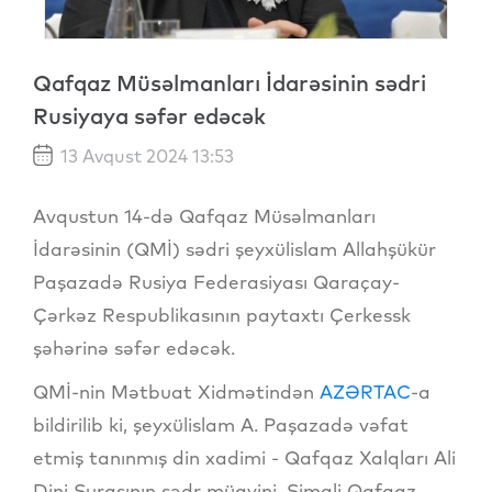
Qafqaz Müsəlmanları İdarəsinin sədri
Rusiyaya səfər edəcək
13 Avqust 2024 13:53
Avqustun 14-də Qafqaz Müsəlmanları
İdarəsinin (QMİ) sədri şeyxülislam Allahşükür
Paşazadə Rusiya Federasiyası Qaraçay-
Çərkəz Respublikasının paytaxtı Çerkessk
şəhərinə səfər edəcək.
QMİ-nin Mətbuat Xidmətindən
AZƏRTAC
-a
bildirilib ki, şeyxülislam A. Paşazadə vəfat
etmiş tanınmış din xadimi - Qafqaz Xalqları Ali
Dini Şurasının sədr müavini, Şimali Qafqaz