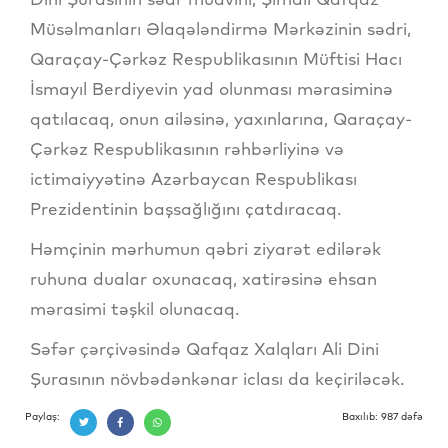
Müsəlmanları Əlaqələndirmə Mərkəzinin sədri,
Qaraçay-Çərkəz Respublikasının Müftisi Hacı
İsmayıl Berdiyevin yad olunması mərasiminə
qatılacaq, onun ailəsinə, yaxınlarına, Qaraçay-
Çərkəz Respublikasının rəhbərliyinə və
ictimaiyyətinə Azərbaycan Respublikası
Prezidentinin başsağlığını çatdıracaq.
Həmçinin mərhumun qəbri ziyarət edilərək
ruhuna dualar oxunacaq, xatirəsinə ehsan
mərasimi təşkil olunacaq.
Səfər çərçivəsində Qafqaz Xalqları Ali Dini
Şurasının növbədənkənar iclası da keçiriləcək.
Paylaş:
Baxılıb: 987 dəfə