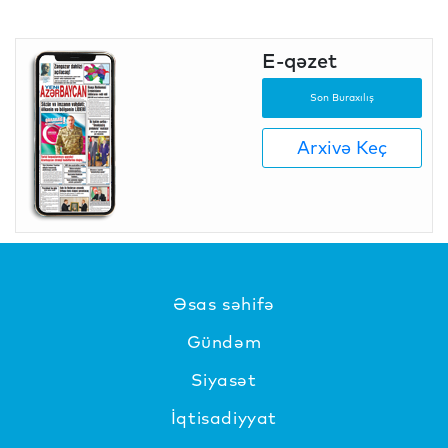
E-qəzet
Son Buraxılış
Arxivə Keç
Əsas səhifə
Gündəm
Siyasət
İqtisadiyyat