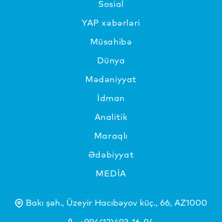
Sosial
YAP xəbərləri
Müsahibə
Dünya
Mədəniyyat
İdman
Analitik
Maraqlı
Ədəbiyyat
MEDİA
Bakı şəh., Üzeyir Hacıbəyov küç., 66, AZ1000
+994(12)493-16-94