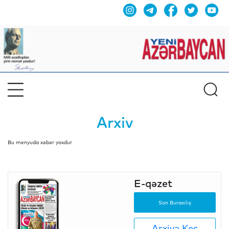
Arxiv
Bu menyuda xəbər yoxdur
E-qəzet
Son Buraxılış
Arxivə Keç