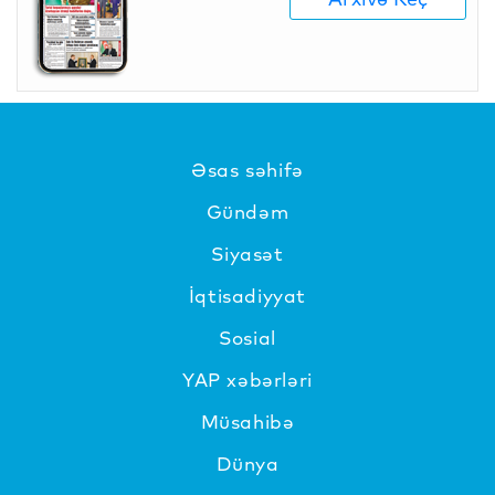
Əsas səhifə
Gündəm
Siyasət
İqtisadiyyat
Sosial
YAP xəbərləri
Müsahibə
Dünya