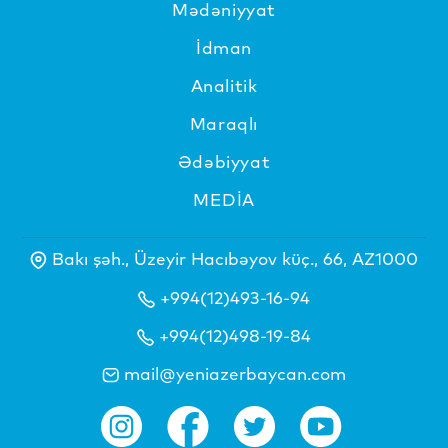
Mədəniyyat
İdman
Analitik
Maraqlı
Ədəbiyyat
MEDİA
Bakı şəh., Üzeyir Hacıbəyov küç., 66, AZ1000
+994(12)493-16-94
+994(12)498-19-84
mail@yeniazerbaycan.com