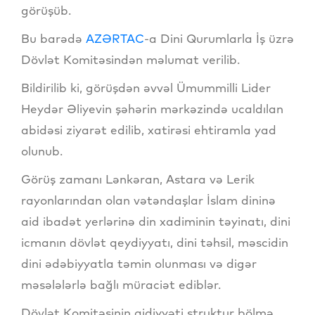
görüşüb.
Bu barədə
AZƏRTAC
-a Dini Qurumlarla İş üzrə
Dövlət Komitəsindən məlumat verilib.
Bildirilib ki, görüşdən əvvəl Ümummilli Lider
Heydər Əliyevin şəhərin mərkəzində ucaldılan
abidəsi ziyarət edilib, xatirəsi ehtiramla yad
olunub.
Görüş zamanı Lənkəran, Astara və Lerik
rayonlarından olan vətəndaşlar İslam dininə
aid ibadət yerlərinə din xadiminin təyinatı, dini
icmanın dövlət qeydiyyatı, dini təhsil, məscidin
dini ədəbiyyatla təmin olunması və digər
məsələlərlə bağlı müraciət ediblər.
Dövlət Komitəsinin aidiyyəti struktur bölmə