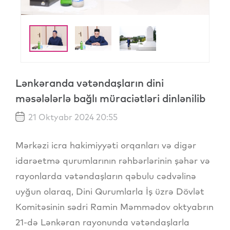
Lənkəranda vətəndaşların dini
məsələlərlə bağlı müraciətləri dinlənilib
21 Oktyabr 2024 20:55
Mərkəzi icra hakimiyyəti orqanları və digər
idarəetmə qurumlarının rəhbərlərinin şəhər və
rayonlarda vətəndaşların qəbulu cədvəlinə
uyğun olaraq, Dini Qurumlarla İş üzrə Dövlət
Komitəsinin sədri Ramin Məmmədov oktyabrın
21-də Lənkəran rayonunda vətəndaşlarla