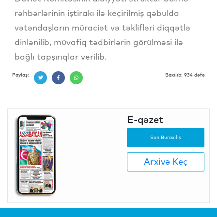
rəhbərlərinin iştirakı ilə keçirilmiş qəbulda
vətəndaşların müraciət və təklifləri diqqətlə
dinlənilib, müvafiq tədbirlərin görülməsi ilə
bağlı tapşırıqlar verilib.
Paylaş:
Baxılıb: 934 dəfə
E-qəzet
Son Buraxılış
Arxivə Keç