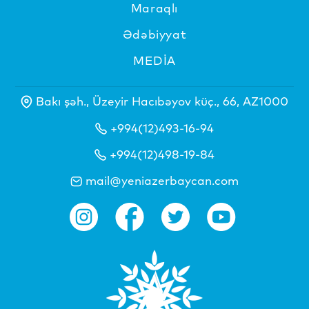
Maraqlı
Ədəbiyyat
MEDİA
Bakı şəh., Üzeyir Hacıbəyov küç., 66, AZ1000
+994(12)493-16-94
+994(12)498-19-84
mail@yeniazerbaycan.com