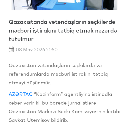
Qazaxıstanda vətəndaşların seçkilərdə
məcburi iştirakını tətbiq etmək nəzərdə
tutulmur
08 May 2026 21:50
Qazaxıstan vətəndaşların seçkilərdə və
referendumlarda məcburi iştirakını tətbiq
etməyi düşünmür.
AZƏRTAC
“Kazinform” agentliyinə istinadla
xəbər verir ki, bu barədə jurnalistlərə
Qazaxıstan Mərkəzi Seçki Komissiyasının katibi
Şavkat Utemisov bildirib.