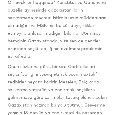
O, “Seçkilər haqqında” Konstitusiya Qanununa
düzəliş layihəsində qazaxıstanlıların
səsvermədə məcburi iştirakı üçün müddəaların
olmadığını və MSK-nın bu cür dəyişikliklər
etməyi planlaşdırmadığını bildirib. Utemisov,
həmçinin Qazaxıstanda, xüsusən də gənclər
arasında seçki fəallığının azalması problemini
etiraf edib.
Onun sözlərinə görə, bir sıra Qərb ölkələri
seçici fəallığını təşviq etmək üçün müxtəlif
tədbirlər həyata keçirir. Məsələn, Belçikada
səsvermə yaşını 16-ya endirmək, seçkilərə
gəlməməyə görə cərimələr tətbiq olunur. Lakin
Qazaxıstan hazırda bu yolu tutmur. Səsvermə
yaşının 18-dən 16-ya endirilməsi də nəzərdən