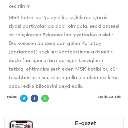
keçirilmir.
MSK katibi vurğulayıb ki, seçkilərdə iştirak
siyasi partiyalar da daxil olmaqla, seçki prosesi
iştirakçılarının özlərinin fəaliyyətindən asılıdır.
Bu, xüsusən də qarşıdan gələn Kurultay
(parlament) seçkiləri kontekstində aktualdır.
Seçki fəallığını artırmaq üçün təşviqlərin
tətbiqi ehtimalını şərh edən MSK katibi bu cür
təşəbbüslərin seçicilərin pulla ələ alınması kimi
qəbul edilə biləcəyini qeyd edib.
Paylaş:
Baxılıb: 555 dəfə
E-qəzet