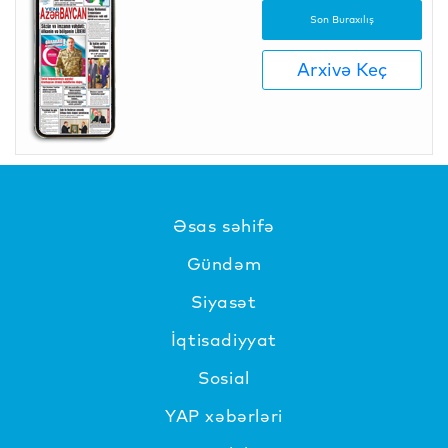
Son Buraxılış
Arxivə Keç
Əsas səhifə
Gündəm
Siyasət
İqtisadiyyat
Sosial
YAP xəbərləri