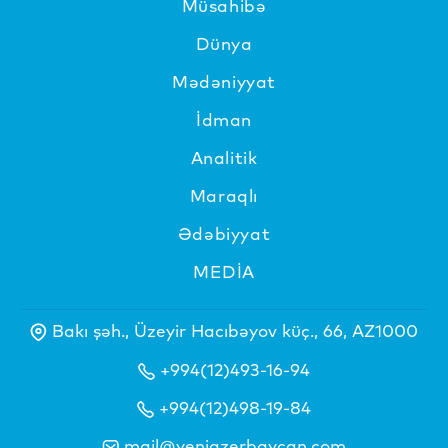
Müsahibə
Dünya
Mədəniyyat
İdman
Analitik
Maraqlı
Ədəbiyyat
MEDİA
Bakı şəh., Üzeyir Hacıbəyov küç., 66, AZ1000
+994(12)493-16-94
+994(12)498-19-84
mail@yeniazerbaycan.com