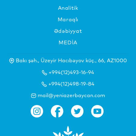
Analitik
Maraqlı
Ədəbiyyat
MEDİA
Bakı şəh., Üzeyir Hacıbəyov küç., 66, AZ1000
+994(12)493-16-94
+994(12)498-19-84
mail@yeniazerbaycan.com