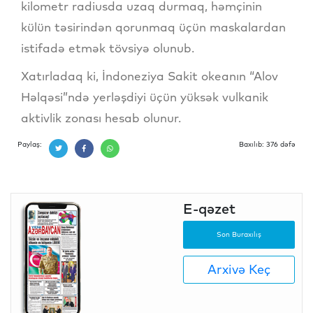
kilometr radiusda uzaq durmaq, həmçinin
külün təsirindən qorunmaq üçün maskalardan
istifadə etmək tövsiyə olunub.
Xatırladaq ki, İndoneziya Sakit okeanın “Alov
Həlqəsi”ndə yerləşdiyi üçün yüksək vulkanik
aktivlik zonası hesab olunur.
Paylaş:
Baxılıb: 376 dəfə
E-qəzet
Son Buraxılış
Arxivə Keç