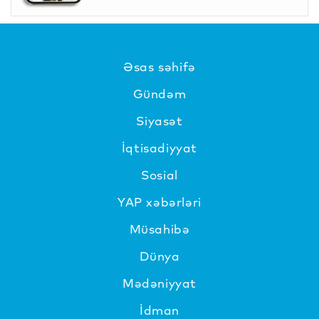
Əsas səhifə
Gündəm
Siyasət
İqtisadiyyat
Sosial
YAP xəbərləri
Müsahibə
Dünya
Mədəniyyat
İdman