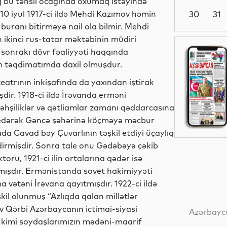
q bu təhsil ocağında oxumaq istəyində
 10 iyul 1917-ci ildə Mehdi Kazımov həmin
30
31
buranı bitirməyə nail ola bilmir. Mehdi
 ikinci rus-tatar məktəbinin müdiri
Siyasət
 sonrakı dövr fəaliyyəti haqqında
m təqdimatımda daxil olmuşdur.
eatrının inkişafında da yaxından iştirak
işdir. 1918-ci ildə İrəvanda erməni
Dünya
vəhşiliklər və qətliamlar zamanı qəddarcasına
k edərək Gəncə şəhərinə köçməyə məcbur
 Cavad bəy Çuvarlının təşkil etdiyi üçaylıq
dirmişdir. Sonra tale onu Gədəbəyə çəkib
Gündəm
oru, 1921-ci ilin ortalarına qədər isə
şmışdır. Ermənistanda sovet hakimiyyəti
 vətəni İrəvana qayıtmışdır. 1922-ci ildə
il olunmuş “Azlıqda qalan millətlər
Dünya
v Qərbi Azərbaycanın ictimai-siyasi
Azərbayca
i kimi soydaşlarımızın mədəni-maarif