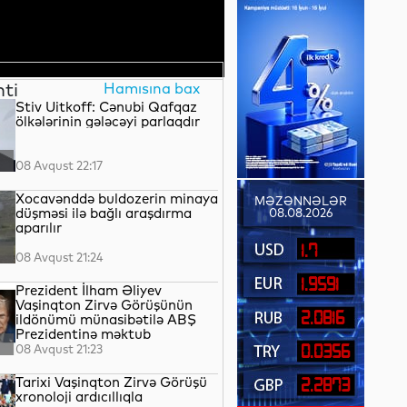
nti
Hamısına bax
Stiv Uitkoff: Cənubi Qafqaz
ölkələrinin gələcəyi parlaqdır
08 Avqust 22:17
Xocavənddə buldozerin minaya
MƏZƏNNƏLƏR
düşməsi ilə bağlı araşdırma
08.08.2026
aparılır
1.7
08 Avqust 21:24
1.9591
Prezident İlham Əliyev
Vaşinqton Zirvə Görüşünün
2.0816
ildönümü münasibətilə ABŞ
Prezidentinə məktub
ünvanlayıb
08 Avqust 21:23
0.0356
Tarixi Vaşinqton Zirvə Görüşü
2.2873
xronoloji ardıcıllıqla