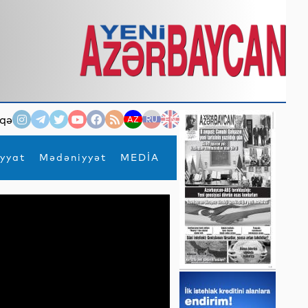
qə
AZ
RU
EN
yyat
Mədəniyyət
MEDİA
×