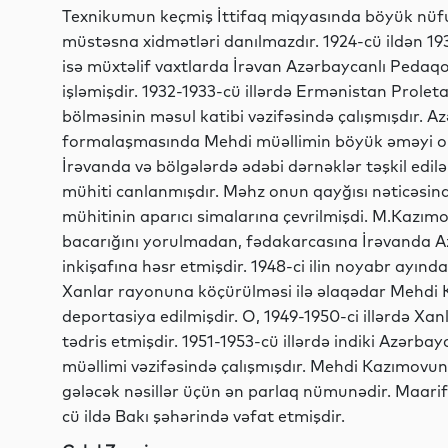
Texnikumun keçmiş İttifaq miqyasında böyük n
müstəsna xidmətləri danılmazdır. 1924-cü ildən 1932
isə müxtəlif vaxtlarda İrəvan Azərbaycanlı Pedaq
işləmişdir. 1932-1933-cü illərdə Ermənistan Prolet
bölməsinin məsul katibi vəzifəsində çalışmışdır. Azə
formalaşmasında Mehdi müəllimin böyük əməyi ol
İrəvanda və bölgələrdə ədəbi dərnəklər təşkil edil
mühiti canlanmışdır. Məhz onun qayğısı nəticəsind
mühitinin aparıcı simalarına çevrilmişdi. M.Kazım
bacarığını yorulmadan, fədakarcasına İrəvanda A
inkişafına həsr etmişdir. 1948-ci ilin noyabr ayı
Xanlar rayonuna köçürülməsi ilə əlaqədar Mehdi Ka
deportasiya edilmişdir. O, 1949-1950-ci illərdə Xan
tədris etmişdir. 1951-1953-cü illərdə indiki Azərba
müəllimi vəzifəsində çalışmışdır. Mehdi Kazımovun
gələcək nəsillər üçün ən parlaq nümunədir. Maar
cü ildə Bakı şəhərində vəfat etmişdir.