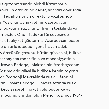
Analitik
üfuz qazanmasında Mehdi Kazımovun
-ci ilin otralarına qədər, sonrakı dövrlərdə
oji Texnikumunun direktoru vəzifəsində
ar Yazıçılar Cəmiyyətinin azərbaycanlı
Analitik
rbaycanlı Yazıçılar Birliyinin təşkilində və
muşdur. Onun fədakarlığı sayəsində
ərək fəaliyyət göstərmiş, Azərbaycan ədəbi
ə onlarla istedadlı gənc İrəvan ədəbi
Ədəbiyyat
ov ömrünün çoxunu, bütün qüvvəsini, bilik və
zərbaycan maarifinin və mədəniyyətinin
nda İrəvan Pedaqoji Məktəbinin Azərbaycanın
zımov da ailəsi ilə birlikdə həmin rayona
Sosial
lar Pedaqoji Məktəbində rus dili fənnini
ycan Dövlət Pedaqoji Universitetində rus dili
 keçdiyi şərəfli həyat yolu bugünkü və
if mücahidlərindən olan Mehdi Kazımov 1954-
Sosial