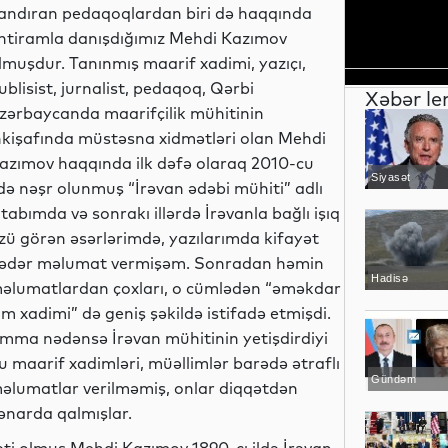
andıran pedaqoqlardan biri də haqqında
htiramla danışdığımız Mehdi Kazımov
lmuşdur. Tanınmış maarif xadimi, yazıçı,
ublisist, jurnalist, pedaqoq, Qərbi
Xəbər le
zərbaycanda maarifçilik mühitinin
nkişafında müstəsna xidmətləri olan Mehdi
azımov haqqında ilk dəfə olaraq 2010-cu
Siyasət
ldə nəşr olunmuş “İrəvan ədəbi mühiti” adlı
itabımda və sonrakı illərdə İrəvanla bağlı işıq
zü görən əsərlərimdə, yazılarımda kifayət
ədər məlumat vermişəm. Sonradan həmin
Hadisə
əlumatlardan çoxları, o cümlədən “əməkdar
lm xadimi” də geniş şəkildə istifadə etmişdi.
mma nədənsə İrəvan mühitinin yetişdirdiyi
u maarif xadimləri, müəllimlər barədə ətraflı
Gündəm
əlumatlar verilməmiş, onlar diqqətdən
ənarda qalmışlar.