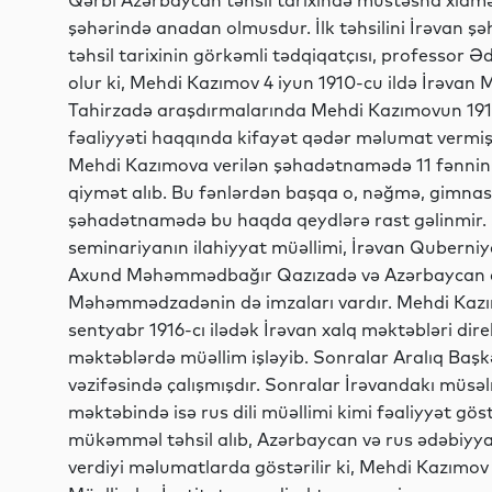
Qərbi Azərbaycan təhsil tarixində müstəsna xidmə
şəhərində anadan olmusdur. İlk təhsilini İrəvan ş
təhsil tarixinin görkəmli tədqiqatçısı, professor
olur ki, Mehdi Kazımov 4 iyun 1910-cu ildə İrəvan M
Tahirzadə araşdırmalarında Mehdi Kazımovun 1918-c
fəaliyyəti haqqında kifayət qədər məlumat vermiş
Mehdi Kazımova verilən şəhadətnamədə 11 fənnin iki
qiymət alıb. Bu fənlərdən başqa o, nəğmə, gimnasit
şəhadətnamədə bu haqda qeydlərə rast gəlinmir.
seminariyanın ilahiyyat müəllimi, İrəvan Quberniy
Axund Məhəmmədbağır Qazızadə və Azərbaycan di
Məhəmmədzadənin də imzaları vardır. Mehdi Kazımo
sentyabr 1916-cı ilədək İrəvan xalq məktəbləri dir
məktəblərdə müəllim işləyib. Sonralar Aralıq Baş
vəzifəsində çalışmışdır. Sonralar İrəvandakı müsə
məktəbində isə rus dili müəllimi kimi fəaliyyət g
mükəmməl təhsil alıb, Azərbaycan və rus ədəbiyy
verdiyi məlumatlarda göstərilir ki, Mehdi Kazımov 4 