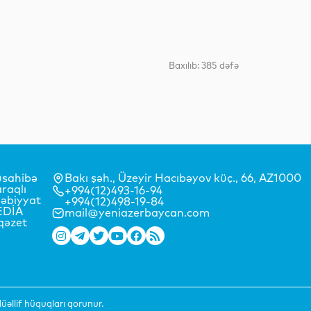
Dünya
Baxılıb: 385 dəfə
Maraqlı
sahibə
Bakı şəh., Üzeyir Hacıbəyov küç., 66, AZ1000
Maraqlı
raqlı
+994(12)493-16-94
əbiyyat
+994(12)498-19-84
EDİA
mail@yeniazerbaycan.com
qəzet
Analitik
əllif hüquqları qorunur.