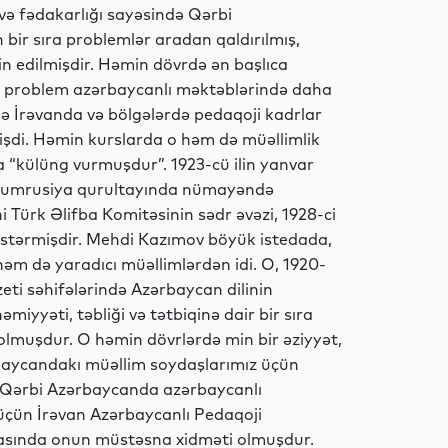
 və fədakarlığı sayəsində Qərbi
bir sıra problemlər aradan qaldırılmış,
Elm
in edilmişdir. Həmin dövrdə ən başlıca
 Bu problem azərbaycanlı məktəblərində daha
ndə İrəvanda və bölgələrdə pedaqoji kadrlar
işdi. Həmin kurslarda o həm də müəllimlik
Dünya
 “külüng vurmuşdur”. 1923-cü ilin yanvar
 Ümumrusiya qurultayında nümayəndə
ni Türk Əlifba Komitəsinin sədr əvəzi, 1928-ci
 göstərmişdir. Mehdi Kazımov böyük istedada,
Siyasət
 həm də yaradıcı müəllimlərdən idi. O, 1920-
zeti səhifələrində Azərbaycan dilinin
miyyəti, təbliği və tətbiqinə dair bir sıra
i olmuşdur. O həmin dövrlərdə min bir əziyyət,
Yeni
rbaycandakı müəllim soydaşlarımız üçün
texnologiyalar
də Qərbi Azərbaycanda azərbaycanlı
üçün İrəvan Azərbaycanlı Pedaqoji
lmasında onun müstəsna xidməti olmuşdur.