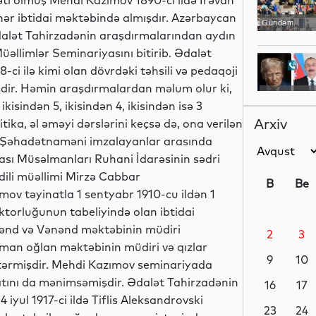
ti olmuş Mehdi Kazımov 1890-cı ildə İrəvan
əhər ibtidai məktəbində almışdır. Azərbaycan
Gündəm
 Ədalət Tahirzadənin araşdırmalarından aydın
üəllimlər Seminariyasını bitirib. Ədalət
i ilə kimi olan dövrdəki təhsili və pedaqoji
dir. Həmin araşdırmalardan məlum olur ki,
Gündəm
sindən 5, ikisindən 4, ikisindən isə 3
Arxiv
ika, əl əməyi dərslərini keçsə də, ona verilən
 Şəhadətnaməni imzalayanlar arasında
ası Müsəlmanları Ruhani İdarəsinin sədri
Sosial
li müəllimi Mirzə Cabbar
B
Be
v təyinatla 1 sentyabr 1910-cu ildən 1
ektorluğunun tabeliyində olan ibtidai
kənd və Vənənd məktəbinin müdiri
2
3
Sosial
lman oğlan məktəbinin müdiri və qızlar
9
10
östərmişdir. Mehdi Kazımov seminariyada
atını da mənimsəmişdir. Ədalət Tahirzadənin
16
17
iyul 1917-ci ildə Tiflis Aleksandrovski
Analitik
23
24