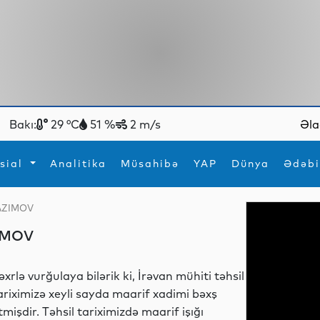
Bakı:
29 °C
51 %
2 m/s
Əla
sial
Analitika
Müsahibə
YAP
Dünya
Ədəbi
KAZIMOV
ya
İdman
Maraqlı
IMOV
İdman
Yeni texnologiyalar
əxrlə vurğulaya bilərik ki, İrəvan mühiti təhsil
ariximizə xeyli sayda maarif xadimi bəxş
tmişdir. Təhsil tariximizdə maarif işığı