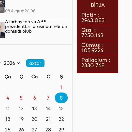
BİRJA
08 Avqust 20:08
Platin :
2963.083
Azərbaycan və ABŞ
prezidentləri arasında telefon
Qızıl :
danışığı olub
7250.143
08 Avqust 19:41
Gümüş :
105.9224
Naxçıvanda avqust ayının
pensiyaları ödənilib
Palladium :
2330.768
08 Avqust 17:21
Ça
Ç
Ca
C
Ş
Sabah havanın temperaturu
40 dərəcəyədək yüksələcək
1
4
5
6
7
8
08 Avqust 16:39
11
12
13
14
15
Müharibənin və sülhün qalibi
18
19
20
21
22
25
26
27
28
29
08 Avqust 15:22