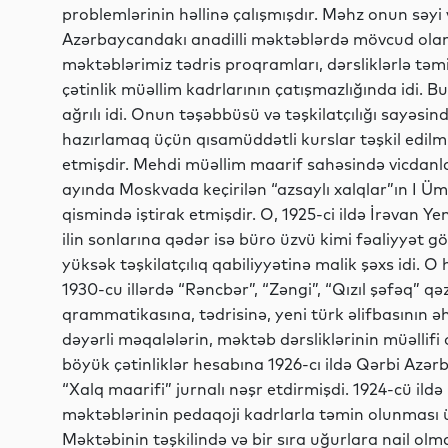
problemlərinin həllinə çalışmışdır. Məhz onun səyi
Azərbaycandakı anadilli məktəblərdə mövcud olan 
məktəblərimiz tədris proqramları, dərsliklərlə təm
çətinlik müəllim kadrlarının çatışmazlığında idi.
ağrılı idi. Onun təşəbbüsü və təşkilatçılığı sayəsi
hazırlamaq üçün qısamüddətli kurslar təşkil edilm
etmişdir. Mehdi müəllim maarif sahəsində vicdanla
ayında Moskvada keçirilən “azsaylı xalqlar”ın I
qismində iştirak etmişdir. O, 1925-ci ildə İrəvan Ye
ilin sonlarına qədər isə büro üzvü kimi fəaliyyət
yüksək təşkilatçılıq qabiliyyətinə malik şəxs idi. O
1930-cu illərdə “Rəncbər”, “Zəngi”, “Qızıl şəfəq” qə
qrammatikasına, tədrisinə, yeni türk əlifbasının əhə
dəyərli məqalələrin, məktəb dərsliklərinin müəllif
böyük çətinliklər hesabına 1926-cı ildə Qərbi Azə
“Xalq maarifi” jurnalı nəşr etdirmişdi. 1924-cü il
məktəblərinin pedaqoji kadrlarla təmin olunması 
Məktəbinin təşkilində və bir sıra uğurlara nail o