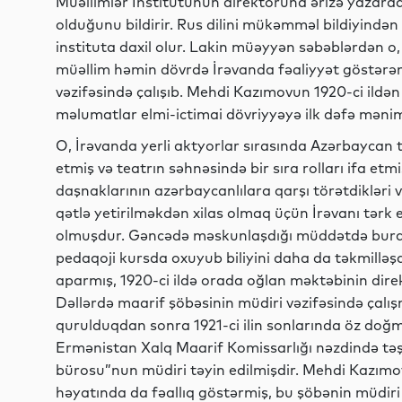
Müəllimlər İnstitutunun direktoruna ərizə yazara
olduğunu bildirir. Rus dilini mükəmməl bildiyindən
instituta daxil olur. Lakin müəyyən səbəblərdən o, 
müəllim həmin dövrdə İrəvanda fəaliyyət göstərən
vəzifəsində çalışıb. Mehdi Kazımovun 1920-ci ildən
məlumatlar elmi-ictimai dövriyyəyə ilk dəfə məni
O, İrəvanda yerli aktyorlar sırasında Azərbaycan t
etmiş və teatrın səhnəsində bir sıra rolları ifa etm
daşnaklarının azərbaycanlılara qarşı törətdikləri 
qətlə yetirilməkdən xilas olmaq üçün İrəvanı tər
olmuşdur. Gəncədə məskunlaşdığı müddətdə burada
pedaqoji kursda oxuyub biliyini daha da təkmilləş
aparmış, 1920-ci ildə orada oğlan məktəbinin direkt
Dəllərdə maarif şöbəsinin müdiri vəzifəsində çalı
qurulduqdan sonra 1921-ci ilin sonlarında öz doğma
Ermənistan Xalq Maarif Komissarlığı nəzdində təşk
bürosu”nun müdiri təyin edilmişdir. Mehdi Kazımo
həyatında da fəallıq göstərmiş, bu şöbənin müdir