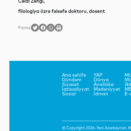
Cəlal Zəngi,
filologiya üzrə fəlsəfə doktoru, dosent
Paylaş:
Ana səhifə
YAP
Mü
Gündəm
Dünya
Ma
Siyasət
Analitika
Əd
İqtisadiyyat
Mədəniyyət
M
Sosial
İdman
E-
© Copyright 2026. Yeni Azərbaycan. Mü