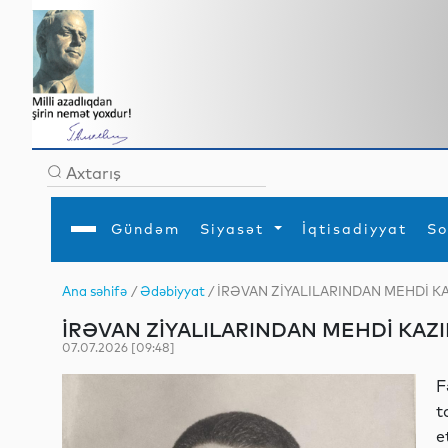
Gündəm
Siyasət
İqtisadiyyat
So
Ana səhifə
/
Ədəbiyyat
/ İRƏVAN ZİYALILARINDAN MEHDİ 
Ana səhifə
Ədəbiyyat
Siyasət
Sosial
Dün
İRƏVAN ZİYALILARINDAN MEHDİ KAZ
Gündəm
MEDİA
Xarici siyasət
Turizm
İqtisadiyyat
Daxili siyasət
Elm
07.07.2026 [09:48]
YAP
Din
Analitika
Hadisə
F
Mədəniyyət
Diaspor
t
Müsahibə
e