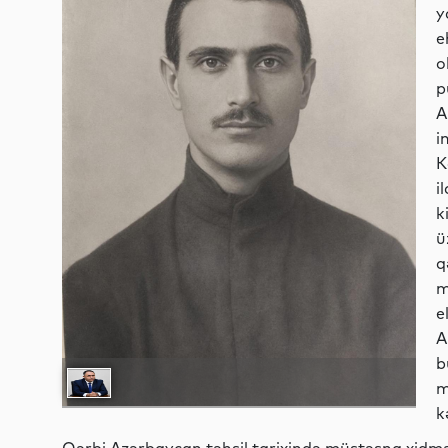
y
e
o
p
A
i
K
i
k
ü
q
m
e
A
b
m
k