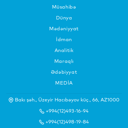
Müsahibə
Dünya
Mədəniyyat
İdman
Analitik
Maraqlı
Ədəbiyyat
MEDİA
Bakı şəh., Üzeyir Hacıbəyov küç., 66, AZ1000
+994(12)493-16-94
+994(12)498-19-84