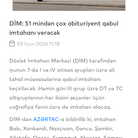
DİM: 51 mindən çox abituriyent qəbul
imtahanı verəcək
03 İyun 2026 11:18
Dövlət İmtahan Mərkəzi (DİM) tərəfindən
iyunun 7-də I və IV ixtisas qrupları üzrə ali
təhsil müəssisələrinə qəbul imtahanı
keçiriləcək. Həmin gün III qrup üzrə DT və TC
altqruplarının hər ikisini seçənlər üçün
coğrafiya fənni üzrə də imtahan olacaq.
DİM-dən
AZƏRTAC
-a bildirilib ki, imtahan
Bakı, Xankəndi, Naxçıvan, Gəncə, Şəmkir,
Ağstafa, Qazax, Sumqayıt, Abşeron, Şamaxı,