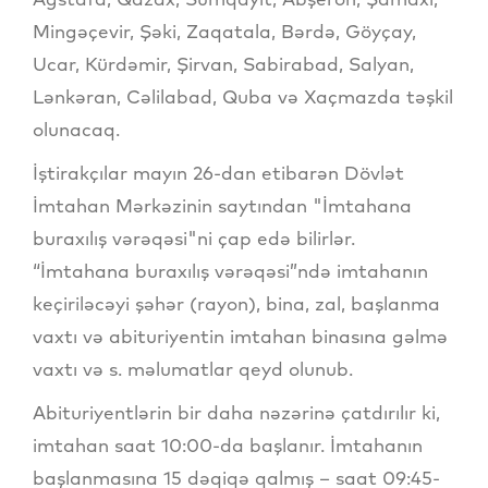
Mingəçevir, Şəki, Zaqatala, Bərdə, Göyçay,
Ucar, Kürdəmir, Şirvan, Sabirabad, Salyan,
Lənkəran, Cəlilabad, Quba və Xaçmazda təşkil
olunacaq.
İştirakçılar mayın 26-dan etibarən Dövlət
İmtahan Mərkəzinin saytından "İmtahana
buraxılış vərəqəsi"ni çap edə bilirlər.
“İmtahana buraxılış vərəqəsi”ndə imtahanın
keçiriləcəyi şəhər (rayon), bina, zal, başlanma
vaxtı və abituriyentin imtahan binasına gəlmə
vaxtı və s. məlumatlar qeyd olunub.
Abituriyentlərin bir daha nəzərinə çatdırılır ki,
imtahan saat 10:00-da başlanır. İmtahanın
başlanmasına 15 dəqiqə qalmış – saat 09:45-