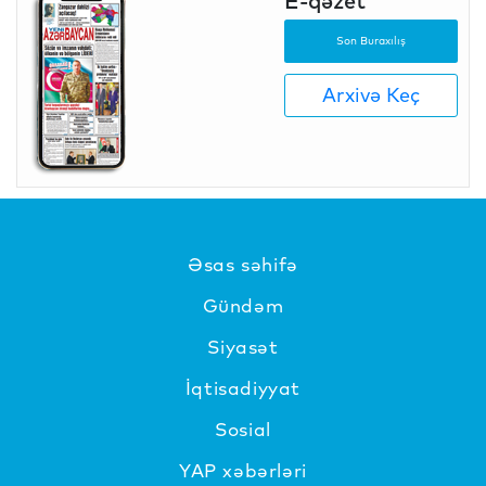
E-qəzet
Son Buraxılış
Arxivə Keç
Əsas səhifə
Gündəm
Siyasət
İqtisadiyyat
Sosial
YAP xəbərləri