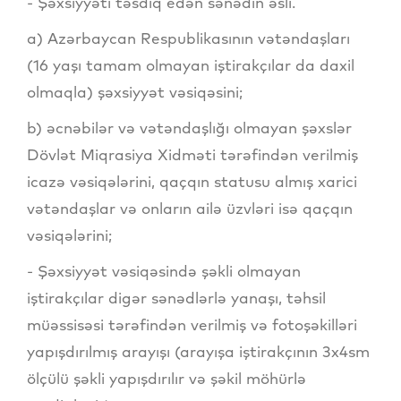
- Şəxsiyyəti təsdiq edən sənədin əsli.
a) Azərbaycan Respublikasının vətəndaşları
(16 yaşı tamam olmayan iştirakçılar da daxil
olmaqla) şəxsiyyət vəsiqəsini;
b) əcnəbilər və vətəndaşlığı olmayan şəxslər
Dövlət Miqrasiya Xidməti tərəfindən verilmiş
icazə vəsiqələrini, qaçqın statusu almış xarici
vətəndaşlar və onların ailə üzvləri isə qaçqın
vəsiqələrini;
- Şəxsiyyət vəsiqəsində şəkli olmayan
iştirakçılar digər sənədlərlə yanaşı, təhsil
müəssisəsi tərəfindən verilmiş və fotoşəkilləri
yapışdırılmış arayışı (arayışa iştirakçının 3x4sm
ölçülü şəkli yapışdırılır və şəkil möhürlə