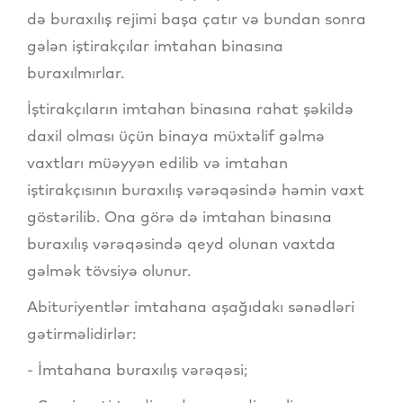
də buraxılış rejimi başa çatır və bundan sonra
gələn iştirakçılar imtahan binasına
buraxılmırlar.
İştirakçıların imtahan binasına rahat şəkildə
daxil olması üçün binaya müxtəlif gəlmə
vaxtları müəyyən edilib və imtahan
iştirakçısının buraxılış vərəqəsində həmin vaxt
göstərilib. Ona görə də imtahan binasına
buraxılış vərəqəsində qeyd olunan vaxtda
gəlmək tövsiyə olunur.
Abituriyentlər imtahana aşağıdakı sənədləri
gətirməlidirlər:
- İmtahana buraxılış vərəqəsi;