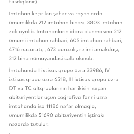
təsdiqlənir).
İmtahan keçirilən şəhər və rayonlarda
ümumilikdə 212 imtahan binası, 3803 imtahan
zalı ayrılıb. İmtahanların idarə olunmasına 212
ümumi imtahan rəhbəri, 605 imtahan rəhbəri,
4716 nəzarətçi, 673 buraxılış rejimi əməkdaşı,
212 bina nümayəndəsi cəlb olunub.
İmtahanda I ixtisas qrupu üzrə 33986, IV
ixtisas qrupu üzrə 6518, III ixtisas qrupu üzrə
DT və TC altqruplarının hər ikisini seçən
abituriyentlər üçün coğrafiya fənni üzrə
imtahanda isə 11186 nəfər olmaqla,
ümumilikdə 51690 abituriyentin iştirakı
nəzərdə tutulur.