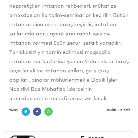
nəzarətçilər, imtahan rəhbərləri, mühafizə
əməkdaşları ilə təlim-seminarlar keçirilir. Bütün
imtahan binalarına baxış keçirilir, imtahan
zallarında abituriyentlərin rahat şəkildə
imtahan verməsi üçün zəruri şərait yaradılır.
Təhlükəsizliyin təmin edilməsi məqsədilə
imtahan mərkəzlərinə iyunun 6-da təkrar baxış
keçiriləcək və imtahan zalları, giriş-çıxış
qapıları, binalar möhürlənməklə Daxili İşlər
Nazirliyi Baş Mühafizə İdarəsinin
əməkdaşlarının mühafizəsinə veriləcək.
Paylaş:
Baxılıb: 516 dəfə