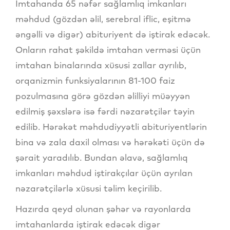
İmtahanda 65 nəfər sağlamlıq imkanları
məhdud (gözdən əlil, serebral iflic, eşitmə
əngəlli və digər) abituriyent də iştirak edəcək.
Onların rahat şəkildə imtahan verməsi üçün
imtahan binalarında xüsusi zallar ayrılıb,
orqanizmin funksiyalarının 81-100 faiz
pozulmasına görə gözdən əlilliyi müəyyən
edilmiş şəxslərə isə fərdi nəzarətçilər təyin
edilib. Hərəkət məhdudiyyətli abituriyentlərin
bina və zala daxil olması və hərəkəti üçün də
şərait yaradılıb. Bundan əlavə, sağlamlıq
imkanları məhdud iştirakçılar üçün ayrılan
nəzarətçilərlə xüsusi təlim keçirilib.
Hazırda qeyd olunan şəhər və rayonlarda
imtahanlarda iştirak edəcək digər