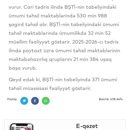
vurur. Cari tədris ilində BŞTİ-nin tabeliyindəki
ümumi təhsil məktəblərində 530 min 988
şagird təhsil alır. BŞTİ-nin tabeliyindəki ümumi
təhsil məktəblərində ümumilikdə 32 min 52
müəllim fəaliyyət göstərir. 2025-2026-cı tədris
ilində paytaxt üzrə ümumi təhsil məktəblərinin
məktəbəhazırlıq qruplarını 21 min 384 uşaq
başa vurub.
Qeyd edək ki, BŞTİ-nin tabeliyində 371 ümumi
təhsil müəssisəsi fəaliyyət göstərir.
Paylaş:
Baxılıb: 438 dəfə
E-qəzet