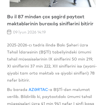
Bu il 87 mindən çox şagird paytaxt
məktəblərinin buraxılış siniflərini bitirir
09 İyun 2026 14:19
2025-2026-cı tədris ilində Bakı Şəhəri üzrə
Təhsil İdarəsinin (BŞTİ) tabeliyindəki ümumi
təhsil müəssisələrinin IX siniflərini 50 min 219,
XI siniflərini 37 min 222, XII siniflərini isə (əyani-
qiyabi tam orta məktəb və qiyabi sinifləri) 78
nəfər bitirir.
Bu barədə
AZƏRTAC
-a BŞTİ-dən məlumat
verilib. Bildirilib ki, paytaxtdakı ümumi təhsil
müəssisələri üzrə 41 min 941 nəfər I sinfi başa