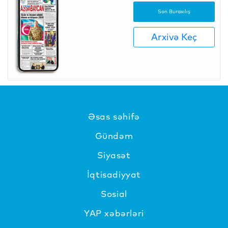
Son Buraxılış
Arxivə Keç
Əsas səhifə
Gündəm
Siyasət
İqtisadiyyat
Sosial
YAP xəbərləri