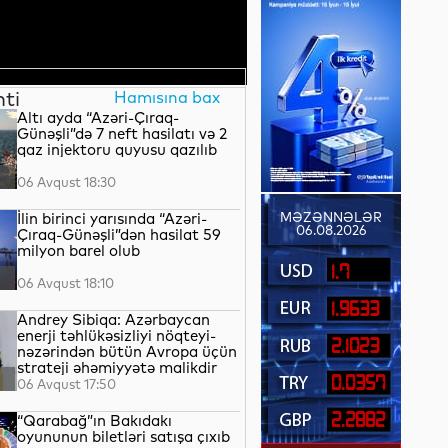
nti
Hamısına bax
Altı ayda “Azəri-Çıraq-
Günəşli”də 7 neft hasilatı və 2
qaz injektoru quyusu qazılıb
06 Avqust 18:30
İlin birinci yarısında “Azəri-
MƏZƏNNƏLƏR
06.08.2026
Çıraq-Günəşli”dən hasilat 59
milyon barel olub
1.7
06 Avqust 18:10
1.9633
Andrey Sibiqa: Azərbaycan
enerji təhlükəsizliyi nöqteyi-
2.1023
nəzərindən bütün Avropa üçün
strateji əhəmiyyətə malikdir
0.0357
06 Avqust 17:50
2.2882
“Qarabağ”ın Bakıdakı
oyununun biletləri satışa çıxıb