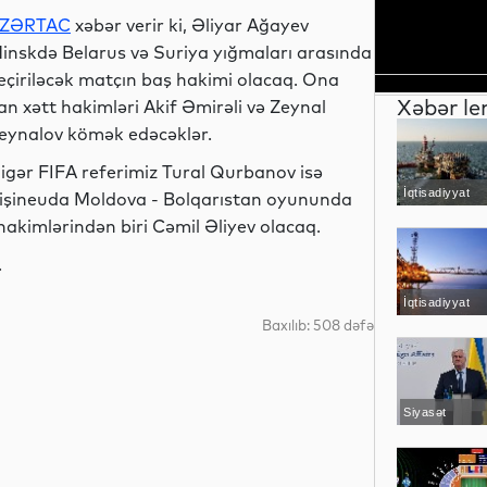
ZƏRTAC
xəbər verir ki, Əliyar Ağayev
inskdə Belarus və Suriya yığmaları arasında
eçiriləcək matçın baş hakimi olacaq. Ona
Xəbər le
an xətt hakimləri Akif Əmirəli və Zeynal
eynalov kömək edəcəklər.
igər FIFA referimiz Tural Qurbanov isə
İqtisadiyyat
işineuda Moldova - Bolqarıstan oyununda
akimlərindən biri Cəmil Əliyev olacaq.
.
İqtisadiyyat
Baxılıb: 508 dəfə
Siyasət