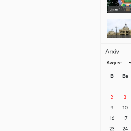
İdman
Elm
Arxiv
Dünya
B
Be
2
3
İqtisadiyyat
9
10
16
17
Elm
23
24