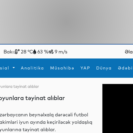
Bakı:
28 °C
63 %
9 m/s
Əla
sial
Analitika
Müsahibə
YAP
Dünya
Ədəbi
unlara təyinat alıblar
ya
İdman
Maraqlı
oyunlara təyinat alıblar
İdman
Yeni texnologiyalar
zərbaycanın beynəlxalq dərəcəli futbol
akimləri iyun ayında keçiriləcək yoldaşlıq
yunlarına təyinat alıblar.