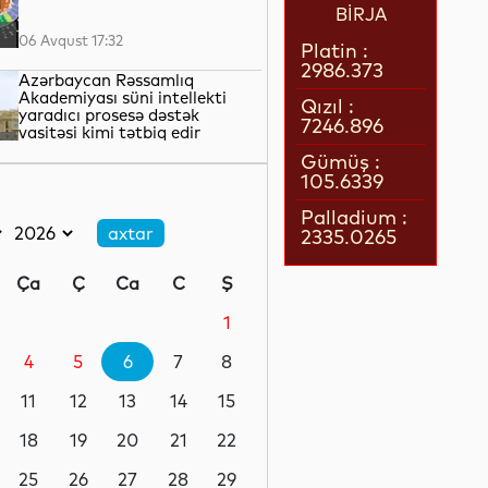
BİRJA
06 Avqust 17:32
Platin :
2986.373
Azərbaycan Rəssamlıq
Akademiyası süni intellekti
Qızıl :
yaradıcı prosesə dəstək
7246.896
vasitəsi kimi tətbiq edir
06 Avqust 17:27
Gümüş :
105.6339
İsrail ordusu yenidən Livanın
cənubunu bombalayıb
Palladium :
2335.0265
06 Avqust 17:05
Ça
Ç
Ca
C
Ş
Mərkəzi Bank Nyu-York
Federal Ehtiyat Bankı ilə
1
aktual çağırışları müzakirə
edib
4
5
6
7
8
06 Avqust 16:46
11
12
13
14
15
Rezidenturaya qəbul
imtahanının ikinci
18
19
20
21
22
mərhələsində 996 namizəd
iştirak edəcək
25
26
27
28
29
06 Avqust 16:43