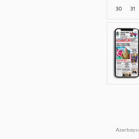
30
31
Sosial
İqtisadiyyat
Elm
Sosial
Azərbayca