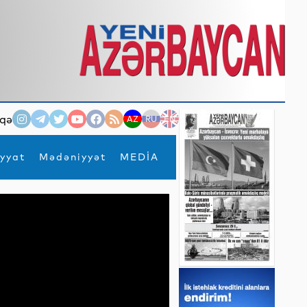
qə
AZ
RU
EN
yyat
Mədəniyyət
MEDİA
×