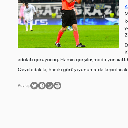
A
M
k
y
Z
D
K
ədaləti qoruyacaq. Həmin qarşılaşmada yan xətt h
Qeyd edək ki, hər iki görüş iyunun 5-də keçiriləcək
Paylaş: