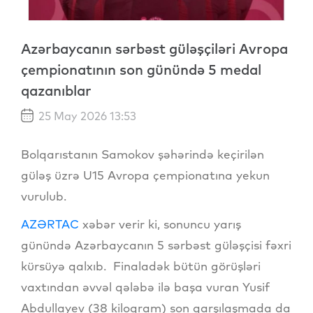
Azərbaycanın sərbəst güləşçiləri Avropa
çempionatının son günündə 5 medal
qazanıblar
25 May 2026 13:53
Bolqarıstanın Samokov şəhərində keçirilən
güləş üzrə U15 Avropa çempionatına yekun
vurulub.
AZƏRTAC
xəbər verir ki, sonuncu yarış
günündə Azərbaycanın 5 sərbəst güləşçisi fəxri
kürsüyə qalxıb. Finaladək bütün görüşləri
vaxtından əvvəl qələbə ilə başa vuran Yusif
Abdullayev (38 kiloqram) son qarşılaşmada da