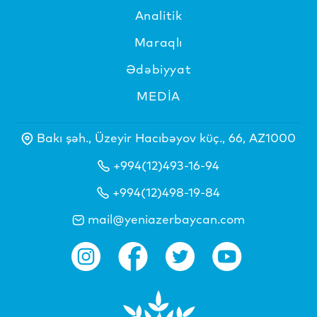
Analitik
Maraqlı
Ədəbiyyat
MEDİA
Bakı şəh., Üzeyir Hacıbəyov küç., 66, AZ1000
+994(12)493-16-94
+994(12)498-19-84
mail@yeniazerbaycan.com