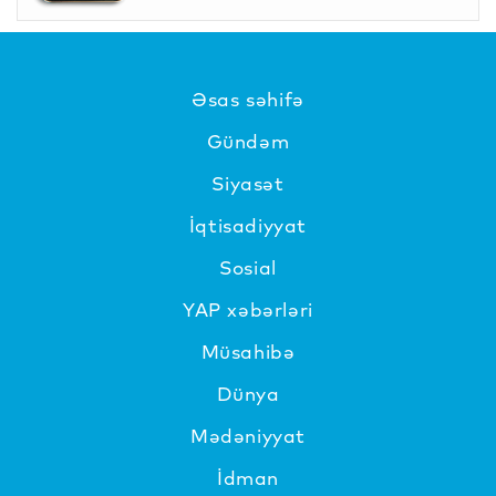
Əsas səhifə
Gündəm
Siyasət
İqtisadiyyat
Sosial
YAP xəbərləri
Müsahibə
Dünya
Mədəniyyat
İdman