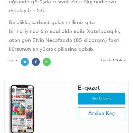
uğrunda görüşdə rusiyalı Zaur Najmudinovu
üstələyib – 5:0.
Beləliklə, sərbəst güləş millimiz qitə
birinciliyində 6 medal əldə edib. Xatırladaq ki,
ötən gün Elvin Necəfzadə (85 kiloqram) fəxri
kürsünün ən yüksək pilləsinə qalxıb.
Paylaş:
Baxılıb: 459 dəfə
E-qəzet
Son Buraxılış
Arxivə Keç