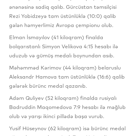
ənənəsinə sadiq qalıb. Gürcüstan təmsilçisi
Rezi Yobidzeyə tam üstünlüklə (10:0) qalib
gələn həmyerlimiz Avropa çempionu olub.
Elman İsmayılov (41 kiloqram) finalda
bolqarıstanlı Simyon Velikova 4:15 hesabı ilə
uduzub və gümüş medalı boynundan asıb.
Məhəmməd Kərimov (44 kiloqram) belaruslu
Aleksandr Hamova tam üstünlüklə (16:6) qalib
gələrək bürünc medal qazanıb.
Adəm Quliyev (52 kiloqram) finalda rusiyalı
Badruddin Maqomedova 7:9 hesabı ilə məğlub
olub və yarışı ikinci pillədə başa vurub.
Yusif Hüseynov (62 kiloqram) isə bürünc medal