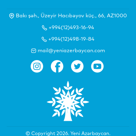
Bakı şəh., Üzeyir Hacıbəyov küç., 66, AZ1000
+994(12)493-16-94
+994(12)498-19-84
mail@yeniazerbaycan.com
© Copyright 2026.
Yeni Azərbaycan
.