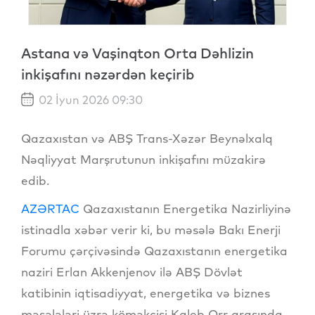
Astana və Vaşinqton Orta Dəhlizin
inkişafını nəzərdən keçirib
02 İyun 2026 09:30
Qazaxıstan və ABŞ Trans-Xəzər Beynəlxalq
Nəqliyyat Marşrutunun inkişafını müzakirə
edib.
AZƏRTAC
Qazaxıstanın Energetika Nazirliyinə
istinadla xəbər verir ki, bu məsələ Bakı Enerji
Forumu çərçivəsində Qazaxıstanın energetika
naziri Erlan Akkenjenov ilə ABŞ Dövlət
katibinin iqtisadiyyat, energetika və biznes
məsələləri üzrə köməkçisi Kaleb Orr arasında