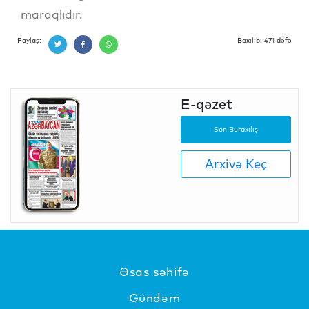
maraqlıdır.
Paylaş:
Baxılıb: 471 dəfə
E-qəzet
Son Buraxılış
Arxivə Keç
Əsas səhifə
Gündəm