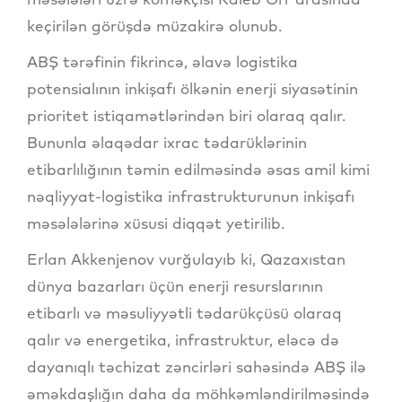
keçirilən görüşdə müzakirə olunub.
ABŞ tərəfinin fikrincə, əlavə logistika
potensialının inkişafı ölkənin enerji siyasətinin
prioritet istiqamətlərindən biri olaraq qalır.
Bununla əlaqədar ixrac tədarüklərinin
etibarlılığının təmin edilməsində əsas amil kimi
nəqliyyat-logistika infrastrukturunun inkişafı
məsələlərinə xüsusi diqqət yetirilib.
Erlan Akkenjenov vurğulayıb ki, Qazaxıstan
dünya bazarları üçün enerji resurslarının
etibarlı və məsuliyyətli tədarükçüsü olaraq
qalır və energetika, infrastruktur, eləcə də
dayanıqlı təchizat zəncirləri sahəsində ABŞ ilə
əməkdaşlığın daha da möhkəmləndirilməsində