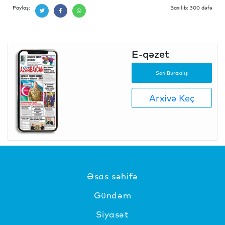
Paylaş:
Baxılıb: 300 dəfə
E-qəzet
Son Buraxılış
Arxivə Keç
Əsas səhifə
Gündəm
Siyasət