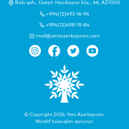
Bakı şəh., Üzeyir Hacıbəyov küç., 66, AZ1000
+994(12)493-16-94
+994(12)498-19-84
mail@yeniazerbaycan.com
© Copyright 2026.
Yeni Azərbaycan
.
Müəllif hüquqları qorunur.