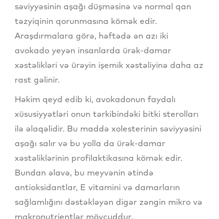
səviyyəsinin aşağı düşməsinə və normal qan
təzyiqinin qorunmasına kömək edir.
Araşdırmalara görə, həftədə ən azı iki
avokado yeyən insanlarda ürək-damar
xəstəlikləri və ürəyin işemik xəstəliyinə daha az
rast gəlinir.
Həkim qeyd edib ki, avokadonun faydalı
xüsusiyyətləri onun tərkibindəki bitki sterolları
ilə əlaqəlidir. Bu maddə xolesterinin səviyyəsini
aşağı salır və bu yolla da ürək-damar
xəstəliklərinin profilaktikasına kömək edir.
Bundan əlavə, bu meyvənin ətində
antioksidantlar, E vitamini və damarların
sağlamlığını dəstəkləyən digər zəngin mikro və
makronutrientlər mövcuddur.