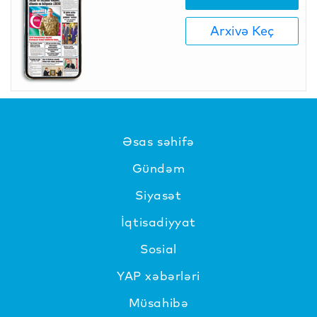
Arxivə Keç
Əsas səhifə
Gündəm
Siyasət
İqtisadiyyat
Sosial
YAP xəbərləri
Müsahibə