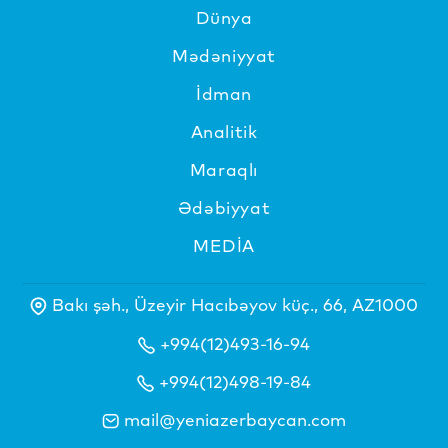
Dünya
Mədəniyyat
İdman
Analitik
Maraqlı
Ədəbiyyat
MEDİA
Bakı şəh., Üzeyir Hacıbəyov küç., 66, AZ1000
+994(12)493-16-94
+994(12)498-19-84
mail@yeniazerbaycan.com