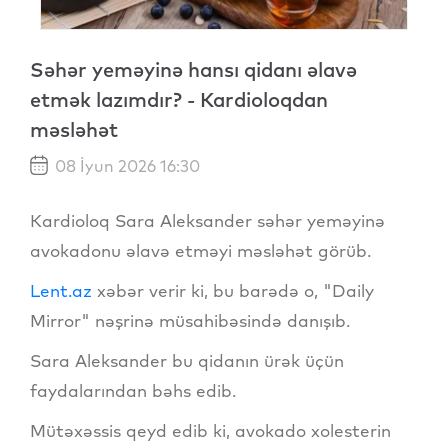
Səhər yeməyinə hansı qidanı əlavə
etmək lazımdır? - Kardioloqdan
məsləhət
08 İyun 2026 16:30
Kardioloq Sara Aleksander səhər yeməyinə
avokadonu əlavə etməyi məsləhət görüb.
Lent.az
xəbər verir ki, bu barədə o, "Daily
Mirror" nəşrinə müsahibəsində danışıb.
Sara Aleksander bu qidanın ürək üçün
faydalarından bəhs edib.
Mütəxəssis qeyd edib ki, avokado xolesterin