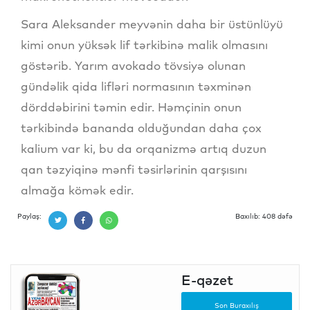
Sara Aleksander meyvənin daha bir üstünlüyü
kimi onun yüksək lif tərkibinə malik olmasını
göstərib. Yarım avokado tövsiyə olunan
gündəlik qida lifləri normasının təxminən
dörddəbirini təmin edir. Həmçinin onun
tərkibində bananda olduğundan daha çox
kalium var ki, bu da orqanizmə artıq duzun
qan təzyiqinə mənfi təsirlərinin qarşısını
almağa kömək edir.
Paylaş:
Baxılıb: 408 dəfə
E-qəzet
Son Buraxılış