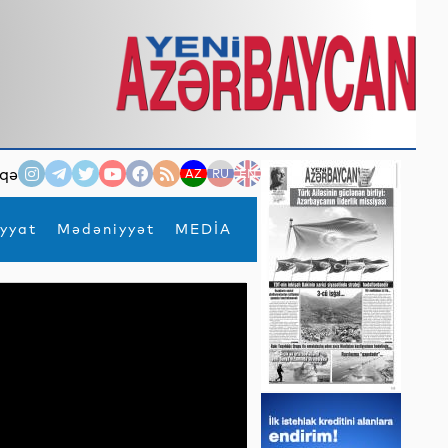
qə
AZ
RU
EN
yyat
Mədəniyyət
MEDİA
×