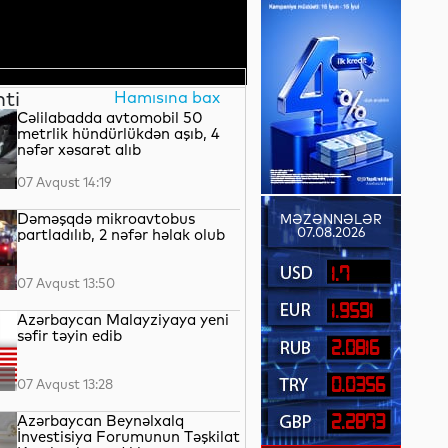
nti
Hamısına bax
Cəlilabadda avtomobil 50
metrlik hündürlükdən aşıb, 4
nəfər xəsarət alıb
07 Avqust 14:19
Dəməşqdə mikroavtobus
MƏZƏNNƏLƏR
07.08.2026
partladılıb, 2 nəfər həlak olub
1.7
07 Avqust 13:50
1.9591
Azərbaycan Malayziyaya yeni
səfir təyin edib
2.0816
0.0356
07 Avqust 13:28
Azərbaycan Beynəlxalq
2.2873
İnvestisiya Forumunun Təşkilat