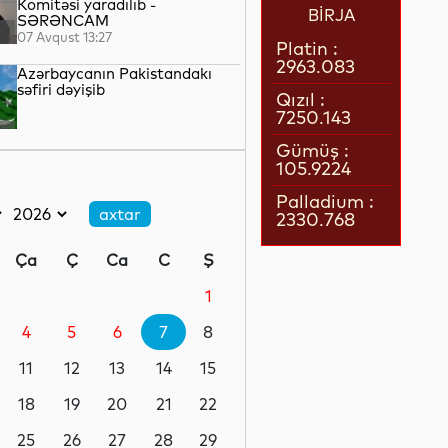
Komitəsi yaradılıb -
BİRJA
SƏRƏNCAM
07 Avqust 13:27
Platin :
2963.083
Azərbaycanın Pakistandakı
səfiri dəyişib
Qızıl :
7250.143
07 Avqust 13:26
Gümüş :
105.9224
Azərbaycanın Malayziyadakı
səfiri geri çağırılıb
Palladium :
2330.768
07 Avqust 13:25
Ça
Ç
Ca
C
Ş
Misirdə illik inflyasiya iyul
ayında 15,6 faizə yüksəlib
1
4
5
6
7
8
07 Avqust 13:25
11
12
13
14
15
Azərbaycan Estoniyaya yeni
səfir təyin edib
18
19
20
21
22
25
26
27
28
29
07 Avqust 13:23