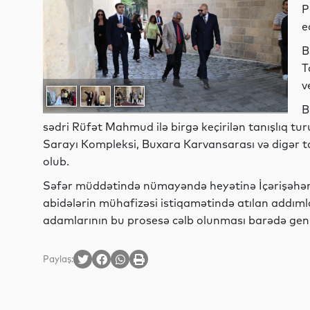
P
e
B
T
v
B
sədri Rüfət Mahmud ilə birgə keçirilən tanışlıq tu
Sarayı Kompleksi, Buxara Karvansarası və digər ta
olub.
Səfər müddətində nümayəndə heyətinə İçərişəhəri
abidələrin mühafizəsi istiqamətində atılan addımla
adamlarının bu prosesə cəlb olunması barədə geni
Paylaş: