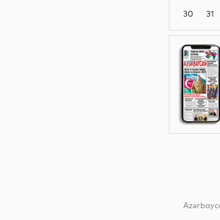
30
31
MEDİA
Siyasət
Sosial
MEDİA
Azərbayca