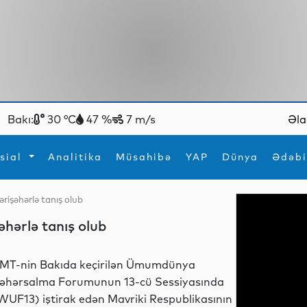
Bakı:
30 °C
47 %
7 m/s
Əla
sial
Analitika
Müsahibə
YAP
Dünya
Ədəbi
ərişəhərlə tanış olub
ya
İdman
Maraqlı
əhərlə tanış olub
İdman
Yeni texnologiyalar
MT-nin Bakıda keçirilən Ümumdünya
əhərsalma Forumunun 13-cü Sessiyasında
WUF13) iştirak edən Mavriki Respublikasının