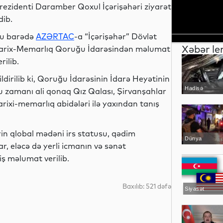
rezidenti Daramber Qoxul İçərişəhəri ziyarət
dib.
u barədə
AZƏRTAC
-a “İçərişəhər” Dövlət
Xəbər le
arix-Memarlıq Qoruğu İdarəsindən məlumat
erilib.
ildirilib ki, Qoruğu İdarəsinin İdarə Heyətinin
Hadisə
ru zamanı ali qonaq Qız Qalası, Şirvanşahlar
rixi-memarlıq abidələri ilə yaxından tanış
n qlobal mədəni irs statusu, qədim
Dünya
r, eləcə də yerli icmanın və sənət
ş məlumat verilib.
Baxılıb: 521 dəfə
Siyasət