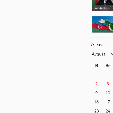
Gündəm
Siyasət
Arxiv
Siyasət
B
Be
2
3
Dünya
9
10
16
17
Siyasət
23
24