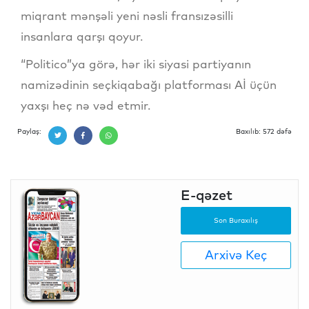
miqrant mənşəli yeni nəsli fransızəsilli
insanlara qarşı qoyur.
“Politico”ya görə, hər iki siyasi partiyanın
namizədinin seçkiqabağı platforması Aİ üçün
yaxşı heç nə vəd etmir.
Paylaş:
Baxılıb: 572 dəfə
E-qəzet
Son Buraxılış
Arxivə Keç