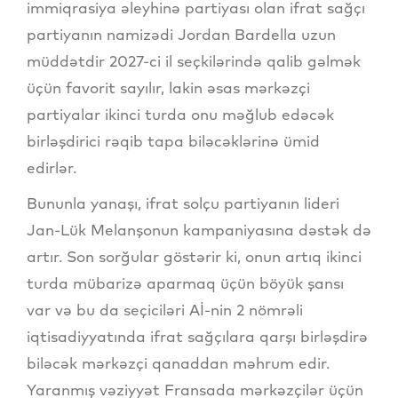
immiqrasiya əleyhinə partiyası olan ifrat sağçı
partiyanın namizədi Jordan Bardella uzun
müddətdir 2027-ci il seçkilərində qalib gəlmək
üçün favorit sayılır, lakin əsas mərkəzçi
partiyalar ikinci turda onu məğlub edəcək
birləşdirici rəqib tapa biləcəklərinə ümid
edirlər.
Bununla yanaşı, ifrat solçu partiyanın lideri
Jan-Lük Melanşonun kampaniyasına dəstək də
artır. Son sorğular göstərir ki, onun artıq ikinci
turda mübarizə aparmaq üçün böyük şansı
var və bu da seçiciləri Aİ-nin 2 nömrəli
iqtisadiyyatında ifrat sağçılara qarşı birləşdirə
biləcək mərkəzçi qanaddan məhrum edir.
Yaranmış vəziyyət Fransada mərkəzçilər üçün