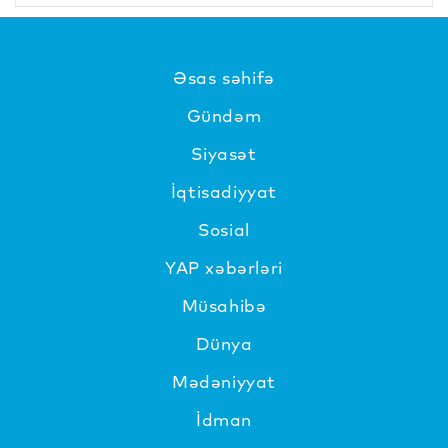
Əsas səhifə
Gündəm
Siyasət
İqtisadiyyat
Sosial
YAP xəbərləri
Müsahibə
Dünya
Mədəniyyat
İdman