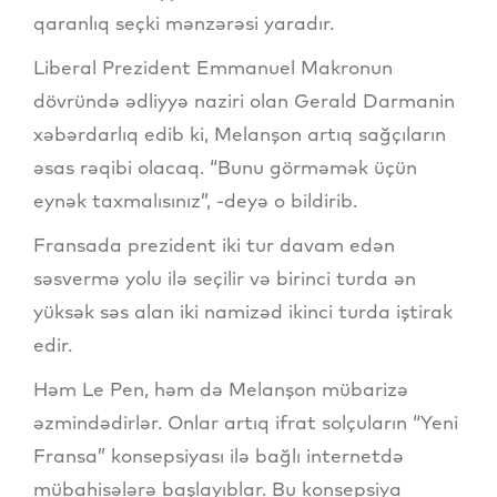
qaranlıq seçki mənzərəsi yaradır.
Liberal Prezident Emmanuel Makronun
dövründə ədliyyə naziri olan Gerald Darmanin
xəbərdarlıq edib ki, Melanşon artıq sağçıların
əsas rəqibi olacaq. “Bunu görməmək üçün
eynək taxmalısınız”, -deyə o bildirib.
Fransada prezident iki tur davam edən
səsvermə yolu ilə seçilir və birinci turda ən
yüksək səs alan iki namizəd ikinci turda iştirak
edir.
Həm Le Pen, həm də Melanşon mübarizə
əzmindədirlər. Onlar artıq ifrat solçuların “Yeni
Fransa” konsepsiyası ilə bağlı internetdə
mübahisələrə başlayıblar. Bu konsepsiya