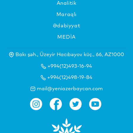
Analitik
Maraqlı
Ədəbiyyat
MEDİA
Bakı şəh., Üzeyir Hacıbəyov küç., 66, AZ1000
+994(12)493-16-94
+994(12)498-19-84
mail@yeniazerbaycan.com