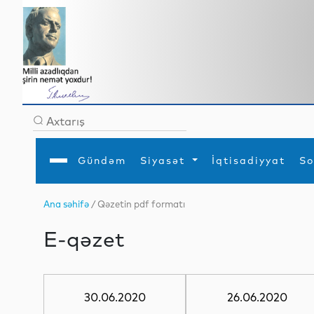
Gündəm
Siyasət
İqtisadiyyat
So
Ana səhifə
/ Qəzetin pdf formatı
Ana səhifə
Ədəbiyyat
Siyasət
Sosial
Dün
E-qəzet
Gündəm
MEDİA
Xarici siyasət
Turizm
İqtisadiyyat
Daxili siyasət
Elm
YAP
Din
Analitika
Hadisə
Mədəniyyət
Diaspor
Müsahibə
30.06.2020
26.06.2020