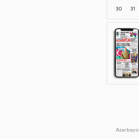
30
31
Siyasət
Dünya
Dünya
Dünya
Azərbayca