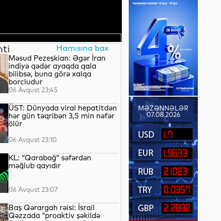
nti
Hamısına bax
Məsud Pezeşkian: Əgər İran
indiyə qədər ayaqda qala
bilibsə, buna görə xalqa
borcludur
06 Avqust 23:45
ÜST: Dünyada viral hepatitdən
MƏZƏNNƏLƏR
07.08.2026
hər gün təqribən 3,5 min nəfər
ölür
1.7
06 Avqust 23:10
1.9633
KL: “Qarabağ” səfərdən
məğlub qayıdır
2.1023
0.0357
06 Avqust 23:07
Baş Qərargah rəisi: İsrail
2.2882
Qəzzada “proaktiv şəkildə