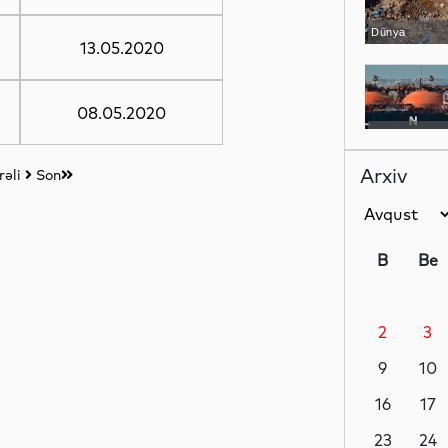
Dünya
13.05.2020
08.05.2020
Dünya
Arxiv
İrəli
Son
Dünya
B
Be
2
3
Dünya
9
10
16
17
Siyasət
23
24