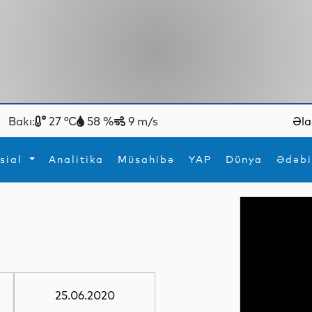
Bakı:
27 °C
58 %
9 m/s
Əla
sial
Analitika
Müsahibə
YAP
Dünya
Ədəbi
ya
İdman
Maraqlı
İdman
Yeni texnologiyalar
25.06.2020