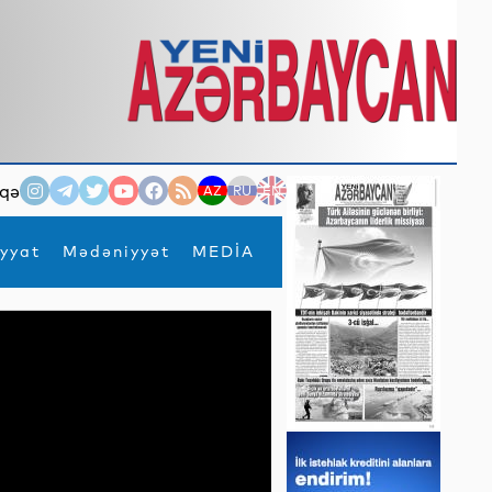
qə
AZ
RU
EN
yyat
Mədəniyyət
MEDİA
×