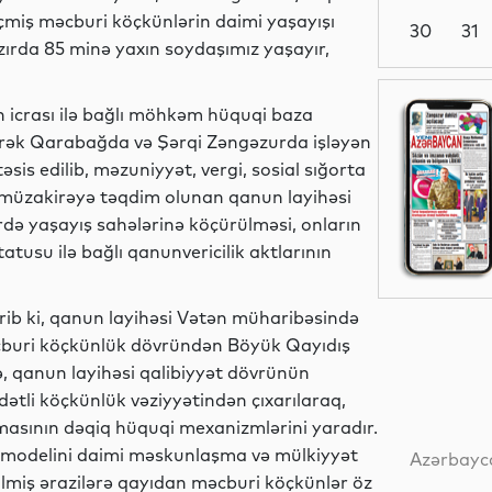
miş məcburi köçkünlərin daimi yaşayışı
30
31
zırda 85 minə yaxın soydaşımız yaşayır,
Siyasət
ın icrası ilə bağlı möhkəm hüquqi baza
ilərək Qarabağda və Şərqi Zəngəzurda işləyən
is edilib, məzuniyyət, vergi, sosial sığorta
 müzakirəyə təqdim olunan qanun layihəsi
Siyasət
rdə yaşayış sahələrinə köçürülməsi, onların
usu ilə bağlı qanunvericilik aktlarının
irib ki, qanun layihəsi Vətən müharibəsində
Dünya
cburi köçkünlük dövründən Böyük Qayıdış
ə, qanun layihəsi qalibiyyət dövrünün
tli köçkünlük vəziyyətindən çıxarılaraq,
nmasının dəqiq hüquqi mexanizmlərini yaradır.
Dünya
modelini daimi məskunlaşma və mülkiyyət
Azərbayca
ilmiş ərazilərə qayıdan məcburi köçkünlər öz