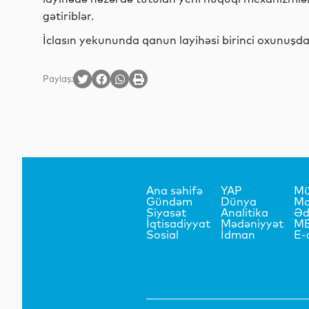
gətiriblər.
İclasın yekununda qanun layihəsi birinci oxunuşda M
Paylaş:
Ana səhifə
YAP
Mü
Gündəm
Dünya
Ma
Siyasət
Analitika
Əd
İqtisadiyyat
Mədəniyyət
M
Sosial
İdman
E-