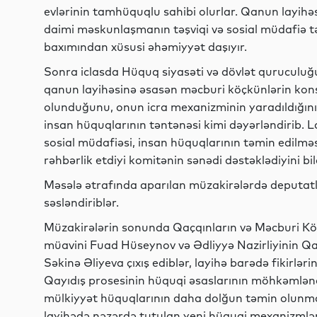
evlərinin tamhüquqlu sahibi olurlar. Qanun layih
daimi məskunlaşmanın təşviqi və sosial müdafiə tə
baxımından xüsusi əhəmiyyət daşıyır.
Sonra iclasda Hüquq siyasəti və dövlət quruculuğu 
qanun layihəsinə əsasən məcburi köçkünlərin ko
olunduğunu, onun icra mexanizminin yaradıldığını
insan hüquqlarının təntənəsi kimi dəyərləndirib. 
sosial müdafiəsi, insan hüquqlarının təmin edilm
rəhbərlik etdiyi komitənin sənədi dəstəklədiyini bil
Məsələ ətrafında aparılan müzakirələrdə deputatlar 
səsləndiriblər.
Müzakirələrin sonunda Qaçqınların və Məcburi Köç
müavini Fuad Hüseynov və Ədliyyə Nazirliyinin Qan
Səkinə Əliyeva çıxış ediblər, layihə barədə fikirləri
Qayıdış prosesinin hüquqi əsaslarının möhkəmlənd
mülkiyyət hüquqlarının daha dolğun təmin olunmas
layihədə nəzərdə tutulan yeni hüquqi mexanizmlərin