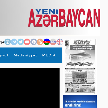
qə
AZ
RU
EN
yyat
Mədəniyyət
MEDİA
×