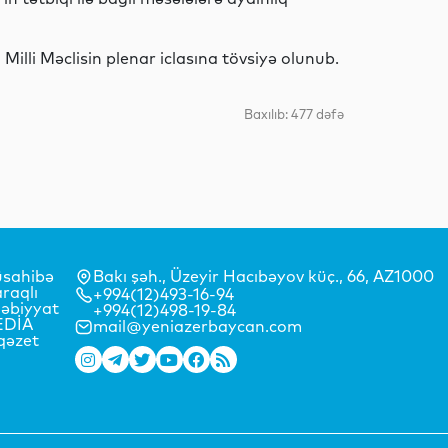
İqtisadiyyat
illi Məclisin plenar iclasına tövsiyə olunub.
Siyasət
Baxılıb: 477 dəfə
İdman
sahibə
Bakı şəh., Üzeyir Hacıbəyov küç., 66, AZ1000
raqlı
+994(12)493-16-94
əbiyyat
Elm
+994(12)498-19-84
EDİA
mail@yeniazerbaycan.com
qəzet
Dünya