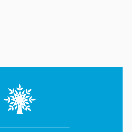
06 Avqust 18:10
Andrey Sibiqa: Azərbaycan
enerji təhlükəsizliyi nöqteyi-
nəzərindən bütün Avropa üçün
strateji əhəmiyyətə malikdir
06 Avqust 17:50
“Qarabağ”ın Bakıdakı
oyununun biletləri satışa çıxıb
06 Avqust 17:32
Azərbaycan Rəssamlıq
Akademiyası süni intellekti
yaradıcı prosesə dəstək
vasitəsi kimi tətbiq edir
06 Avqust 17:27
İsrail ordusu yenidən Livanın
cənubunu bombalayıb
06 Avqust 17:05
Mərkəzi Bank Nyu-York