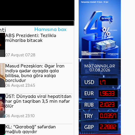
nti
Hamısına bax
ABŞ Prezidenti: Tezliklə
müharibə bitəcək
07 Avqust 07:28
Məsud Pezeşkian: Əgər İran
MƏZƏNNƏLƏR
07.08.2026
indiyə qədər ayaqda qala
bilibsə, buna görə xalqa
borcludur
1.7
06 Avqust 23:45
1.9633
ÜST: Dünyada viral hepatitdən
hər gün təqribən 3,5 min nəfər
2.1023
ölür
0.0357
06 Avqust 23:10
KL: “Qarabağ” səfərdən
2.2882
məğlub qayıdır