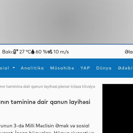
Bakı:
27 °C
60 %
10 m/s
Əla
sial
Analitika
Müsahibə
YAP
Dünya
Ədəbi
ın təmininə dair qanun layihəsi plenar iclasa tövsiyə
ya
İdman
Maraqlı
İdman
Yeni texnologiyalar
nın təmininə dair qanun layihəsi
yunun 3-də Milli Məclisin Əmək və sosial