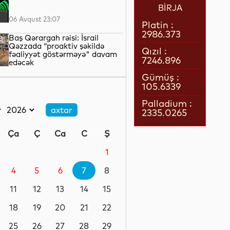
BİRJA
06 Avqust 23:07
Platin :
2986.373
Baş Qərargah rəisi: İsrail
Qəzzada “proaktiv şəkildə
Qızıl :
fəaliyyət göstərməyə" davam
7246.896
edəcək
06 Avqust 22:42
Gümüş :
105.6339
LNG daşımalarının xərcləri
kəskin artıb
Palladium :
2335.0265
06 Avqust 22:05
Ça
Ç
Ca
C
Ş
Avropanın 80-dək səhiyyə
təşkilatı Aİ-ni əhalinin istidən
1
qorunması üçün tədbirlər
görməyə çağırıb
4
5
6
7
8
06 Avqust 21:39
11
12
13
14
15
Rusiyanın Yaroslavl və Tver
vilayətlərinə dron hücumları
18
19
20
21
22
yaşayış binalarına zərər vurub
25
26
27
28
29
06 Avqust 21:17