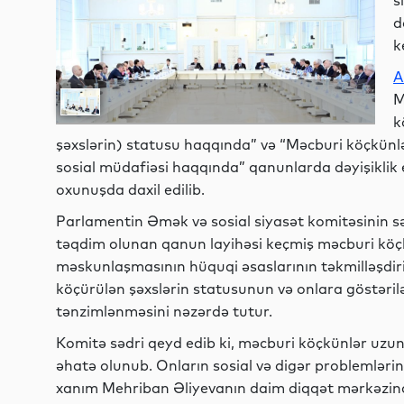
s
d
k
A
M
k
şəxslərin) statusu haqqında” və “Məcburi köçkünlə
sosial müdafiəsi haqqında” qanunlarda dəyişiklik 
oxunuşda daxil edilib.
Parlamentin Əmək və sosial siyasət komitəsinin sə
təqdim olunan qanun layihəsi keçmiş məcburi köç
məskunlaşmasının hüquqi əsaslarının təkmilləşdiril
köçürülən şəxslərin statusunun və onlara göstəril
tənzimlənməsini nəzərdə tutur.
Komitə sədri qeyd edib ki, məcburi köçkünlər uzun 
əhatə olunub. Onların sosial və digər problemlərini
xanım Mehriban Əliyevanın daim diqqət mərkəzind