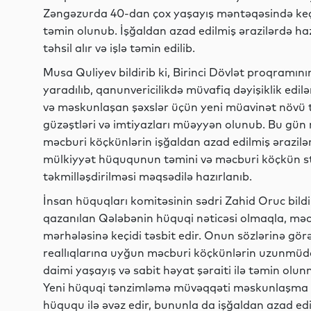
Zəngəzurda 40-dan çox yaşayış məntəqəsində keç
təmin olunub. İşğaldan azad edilmiş ərazilərdə ha
təhsil alır və işlə təmin edilib.
Musa Quliyev bildirib ki, Birinci Dövlət proqramın
yaradılıb, qanunvericilikdə müvafiq dəyişiklik ed
və məskunlaşan şəxslər üçün yeni müavinət növü təs
güzəştləri və imtiyazları müəyyən olunub. Bu gün
məcburi köçkünlərin işğaldan azad edilmiş ərazilə
mülkiyyət hüququnun təmini və məcburi köçkün stat
təkmilləşdirilməsi məqsədilə hazırlanıb.
İnsan hüquqları komitəsinin sədri Zahid Oruc bild
qazanılan Qələbənin hüquqi nəticəsi olmaqla, mə
mərhələsinə keçidi təsbit edir. Onun sözlərinə gör
reallıqlarına uyğun məcburi köçkünlərin uzunmüddə
daimi yaşayış və sabit həyat şəraiti ilə təmin olu
Yeni hüquqi tənzimləmə müvəqqəti məskunlaşma 
hüququ ilə əvəz edir, bununla da işğaldan azad ed