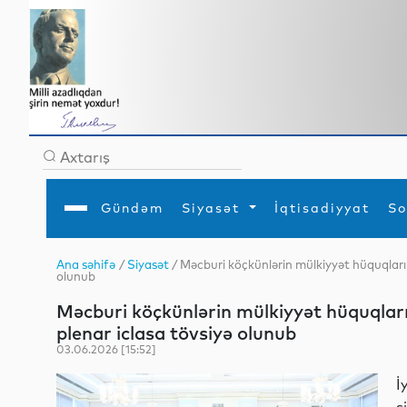
Gündəm
Siyasət
İqtisadiyyat
So
Ana səhifə
/
Siyasət
/ Məcburi köçkünlərin mülkiyyət hüquqların
olunub
Ana səhifə
Ədəbiyyat
Siyasət
Sosial
Dün
Gündəm
MEDİA
Xarici siyasət
Turizm
Məcburi köçkünlərin mülkiyyət hüquqları
İqtisadiyyat
Daxili siyasət
Elm
plenar iclasa tövsiyə olunub
YAP
Din
Analitika
Hadisə
03.06.2026 [15:52]
Mədəniyyət
Diaspor
Müsahibə
İ