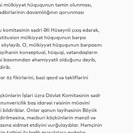
əsi mülkiyyət hüququnun təmin olunması,
dbirlərinin davamlılığının qorunması
Dünya
komitəsinin sədri Əli Hüseynli çıxış edərək,
nstitusion mülkiyyət hüququnun bərpa
İdman
 söyləyib. O, mülkiyyət hüququnun bərpasını
Layihənin konseptual, hüquqi, vətəndaşların
əsi baxımından əhəmiyyətli olduğunu deyib,
dirib.
İqtisadiyyat
öz fikirlərini, bəzi qeyd və təkliflərini
künlərin İşləri üzrə Dövlət Komitəsinin sədr
unvericilik baş idarəsi rəisinin müavini
İqtisadiyyat
ni bildiriblər. Onlar qanun layihəsinin Böyük
irilməsinə, məcburi köçkünlərin mənzil və
ına xidmət etdiyini vurğulayıblar. Həmçinin
 tətbiqi ilə bağlı məsələlərə aydınlıq