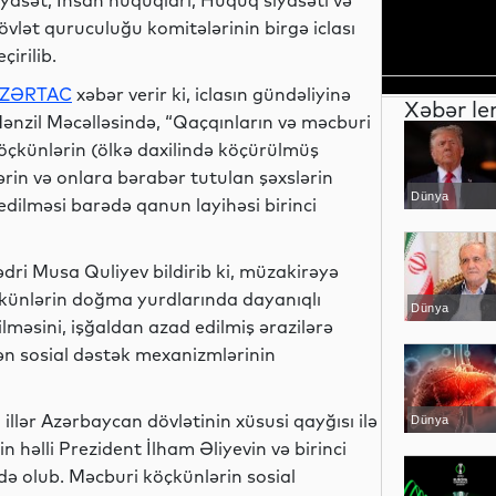
iyasət, İnsan hüquqları, Hüquq siyasəti və
övlət quruculuğu komitələrinin birgə iclası
eçirilib.
ZƏRTAC
xəbər verir ki, iclasın gündəliyinə
Xəbər le
ənzil Məcəlləsində, “Qaçqınların və məcburi
öçkünlərin (ölkə daxilində köçürülmüş
rin və onlara bərabər tutulan şəxslərin
Dünya
edilməsi barədə qanun layihəsi birinci
dri Musa Quliyev bildirib ki, müzakirəyə
künlərin doğma yurdlarında dayanıqlı
Dünya
məsini, işğaldan azad edilmiş ərazilərə
ən sosial dəstək mexanizmlərinin
illər Azərbaycan dövlətinin xüsusi qayğısı ilə
Dünya
n həlli Prezident İlham Əliyevin və birinci
ə olub. Məcburi köçkünlərin sosial