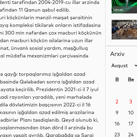
denti tərəfindən 2004-2019-cu illər ərzində
əfindən 11 Qanun qəbul edilib.
İdman
ri köçkünlərin mənzil-məişət şəraitinin
yış kompleksi tikilərək onların istifadəsinə
 yəni 300 min nəfərdən çox məcburi köçkünün
ndən məcburi köçkün ailələrinə uzun illər
Dünya
vinət, ünvanlı sosial yardım, məşğulluq
Arxiv
osial müdafiə mexanizmləri çərçivəsində
Dünya
 və qayğı torpaqlarımız işğaldan azad
B
Be
ribəsində Qələbədən sonra işğaldan azad
yata keçirilib. Prezidentin 2021-ci il 7 iyul
sadi rayonları yaradılıb, yeni mərhələdə
2
3
Dünya
lə dövlətimizin başçısının 2022-ci il 16
asının işğaldan azad edilmiş ərazilərinə
9
10
dbirlər Planı təsdiqlənib. Qeyd olunub ki,
16
17
başlanmasından ötən dörd il ərzində bu
Dünya
23
24
axın vəsait ayrılıb, Qarabağda və Şərqi