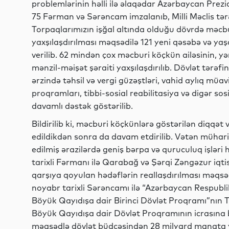
problemlərinin həlli ilə əlaqədar Azərbaycan Prezi
75 Fərman və Sərəncam imzalanıb, Milli Məclis tər
Torpaqlarımızın işğal altında olduğu dövrdə məcbu
yaxşılaşdırılması məqsədilə 121 yeni qəsəbə və yaşa
verilib. 62 mindən çox məcburi köçkün ailəsinin,
mənzil-məişət şəraiti yaxşılaşdırılıb. Dövlət tərəfi
ərzində təhsil və vergi güzəştləri, vahid aylıq müa
proqramları, tibbi-sosial reabilitasiya və digər s
davamlı dəstək göstərilib.
Bildirilib ki, məcburi köçkünlərə göstərilən diqqət
edildikdən sonra da davam etdirilib. Vətən müha
edilmiş ərazilərdə geniş bərpa və quruculuq işləri hə
tarixli Fərmanı ilə Qarabağ və Şərqi Zəngəzur iqti
qarşıya qoyulan hədəflərin reallaşdırılması məqsədi
noyabr tarixli Sərəncamı ilə “Azərbaycan Respublik
Böyük Qayıdışa dair Birinci Dövlət Proqramı”nın Tə
Böyük Qayıdışa dair Dövlət Proqramının icrasına 
məqsədlə dövlət büdcəsindən 28 milyard manata y