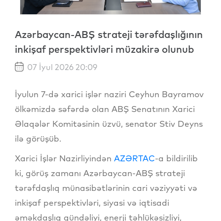
Azərbaycan-ABŞ strateji tərəfdaşlığının
inkişaf perspektivləri müzakirə olunub
07 İyul 2026 20:09
İyulun 7-də xarici işlər naziri Ceyhun Bayramov
ölkəmizdə səfərdə olan ABŞ Senatının Xarici
Əlaqələr Komitəsinin üzvü, senator Stiv Deyns
ilə görüşüb.
Xarici İşlər Nazirliyindən
AZƏRTAC
-a bildirilib
ki, görüş zamanı Azərbaycan-ABŞ strateji
tərəfdaşlıq münasibətlərinin cari vəziyyəti və
inkişaf perspektivləri, siyasi və iqtisadi
əməkdaşlıq gündəliyi, enerji təhlükəsizliyi,