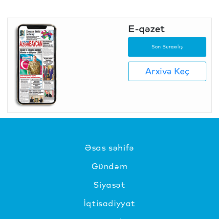
E-qəzet
Son Buraxılış
Arxivə Keç
Əsas səhifə
Gündəm
Siyasət
İqtisadiyyat