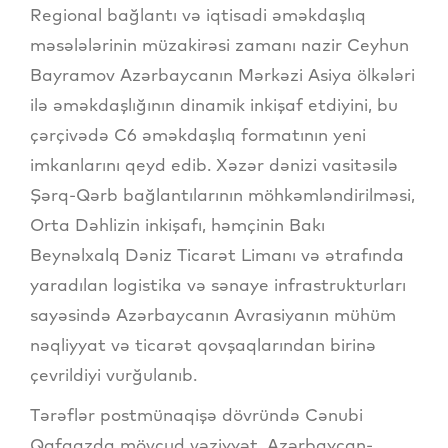
Regional bağlantı və iqtisadi əməkdaşlıq
məsələlərinin müzakirəsi zamanı nazir Ceyhun
Bayramov Azərbaycanın Mərkəzi Asiya ölkələri
ilə əməkdaşlığının dinamik inkişaf etdiyini, bu
çərçivədə C6 əməkdaşlıq formatının yeni
imkanlarını qeyd edib. Xəzər dənizi vasitəsilə
Şərq-Qərb bağlantılarının möhkəmləndirilməsi,
Orta Dəhlizin inkişafı, həmçinin Bakı
Beynəlxalq Dəniz Ticarət Limanı və ətrafında
yaradılan logistika və sənaye infrastrukturları
sayəsində Azərbaycanın Avrasiyanın mühüm
nəqliyyat və ticarət qovşaqlarından birinə
çevrildiyi vurğulanıb.
Tərəflər postmünaqişə dövründə Cənubi
Qafqazda mövcud vəziyyət, Azərbaycan-