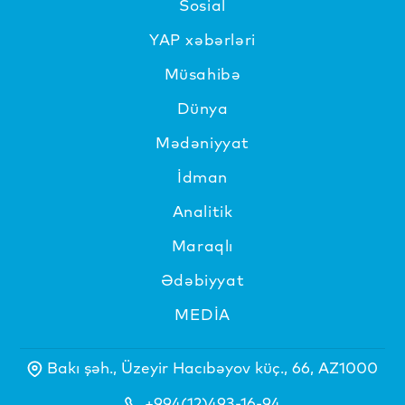
Sosial
YAP xəbərləri
Müsahibə
Dünya
Mədəniyyat
İdman
Analitik
Maraqlı
Ədəbiyyat
MEDİA
Bakı şəh., Üzeyir Hacıbəyov küç., 66, AZ1000
+994(12)493-16-94