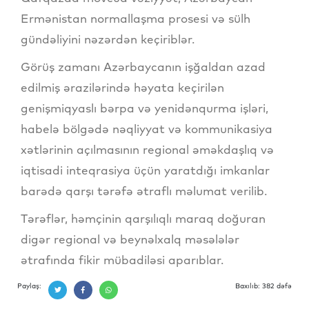
Ermənistan normallaşma prosesi və sülh
gündəliyini nəzərdən keçiriblər.
Görüş zamanı Azərbaycanın işğaldan azad
edilmiş ərazilərində həyata keçirilən
genişmiqyaslı bərpa və yenidənqurma işləri,
habelə bölgədə nəqliyyat və kommunikasiya
xətlərinin açılmasının regional əməkdaşlıq və
iqtisadi inteqrasiya üçün yaratdığı imkanlar
barədə qarşı tərəfə ətraflı məlumat verilib.
Tərəflər, həmçinin qarşılıqlı maraq doğuran
digər regional və beynəlxalq məsələlər
ətrafında fikir mübadiləsi aparıblar.
Paylaş:
Baxılıb: 382 dəfə