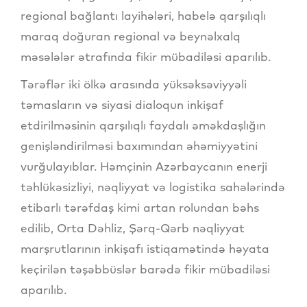
regional bağlantı layihələri, habelə qarşılıqlı
maraq doğuran regional və beynəlxalq
məsələlər ətrafında fikir mübadiləsi aparılıb.
Tərəflər iki ölkə arasında yüksəksəviyyəli
təmasların və siyasi dialoqun inkişaf
etdirilməsinin qarşılıqlı faydalı əməkdaşlığın
genişləndirilməsi baxımından əhəmiyyətini
vurğulayıblar. Həmçinin Azərbaycanın enerji
təhlükəsizliyi, nəqliyyat və logistika sahələrində
etibarlı tərəfdaş kimi artan rolundan bəhs
edilib, Orta Dəhliz, Şərq-Qərb nəqliyyat
marşrutlarının inkişafı istiqamətində həyata
keçirilən təşəbbüslər barədə fikir mübadiləsi
aparılıb.