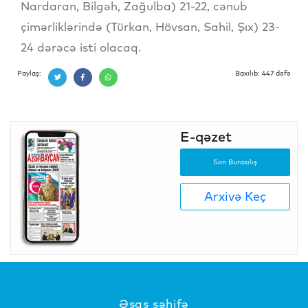
Nardaran, Bilgəh, Zağulba) 21-22, cənub
çimərliklərində (Türkan, Hövsan, Sahil, Şıx) 23-
24 dərəcə isti olacaq.
Paylaş:
Baxılıb: 447 dəfə
E-qəzet
Son Buraxılış
Arxivə Keç
Əsas səhifə