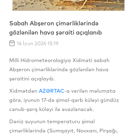
Sabah Abşeron çimərliklərində
gözlənilən hava şəraiti açıqlanıb
16 İyun 2026 15:19
Milli Hidrometeorologiya Xidməti sabah
Abşeron çimərliklərində gözlənilən hava
şəraitini açıqlayıb.
Xidmətdən
AZƏRTAC
-a verilən məlumata
görə, iyunun 17-də şimal-qərb küləyi gündüz
cənub-şərq küləyi ilə əvəzlənəcək.
Dəniz suyunun temperaturu şimal
çimərliklərində (Sumqayıt, Novxanı, Pirşağı,