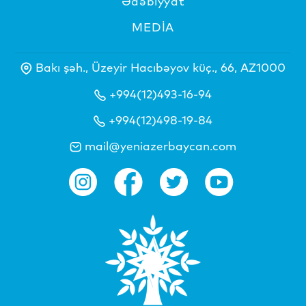
Ədəbiyyat
MEDİA
Bakı şəh., Üzeyir Hacıbəyov küç., 66, AZ1000
+994(12)493-16-94
+994(12)498-19-84
mail@yeniazerbaycan.com