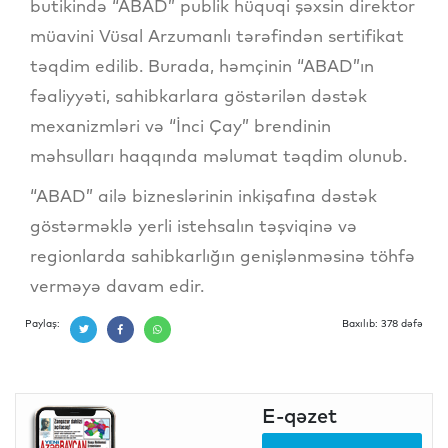
butikində “ABAD” publik hüquqi şəxsin direktor
müavini Vüsal Arzumanlı tərəfindən sertifikat
təqdim edilib. Burada, həmçinin “ABAD”ın
fəaliyyəti, sahibkarlara göstərilən dəstək
mexanizmləri və “İnci Çay” brendinin
məhsulları haqqında məlumat təqdim olunub.
“ABAD” ailə bizneslərinin inkişafına dəstək
göstərməklə yerli istehsalın təşviqinə və
regionlarda sahibkarlığın genişlənməsinə töhfə
verməyə davam edir.
Paylaş:
Baxılıb: 378 dəfə
E-qəzet