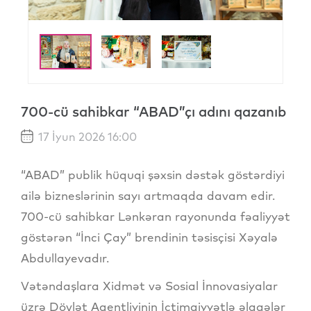
700-cü sahibkar “ABAD”çı adını qazanıb
17 İyun 2026 16:00
“ABAD” publik hüquqi şəxsin dəstək göstərdiyi
ailə bizneslərinin sayı artmaqda davam edir.
700-cü sahibkar Lənkəran rayonunda fəaliyyət
göstərən “İnci Çay” brendinin təsisçisi Xəyalə
Abdullayevadır.
Vətəndaşlara Xidmət və Sosial İnnovasiyalar
üzrə Dövlət Agentliyinin İctimaiyyətlə əlaqələr