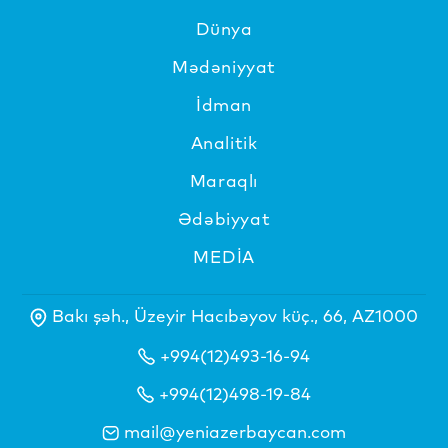
Dünya
Mədəniyyat
İdman
Analitik
Maraqlı
Ədəbiyyat
MEDİA
Bakı şəh., Üzeyir Hacıbəyov küç., 66, AZ1000
+994(12)493-16-94
+994(12)498-19-84
mail@yeniazerbaycan.com