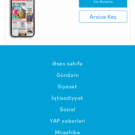
Son Buraxılış
Arxivə Keç
Əsas səhifə
Gündəm
Siyasət
İqtisadiyyat
Sosial
YAP xəbərləri
Müsahibə