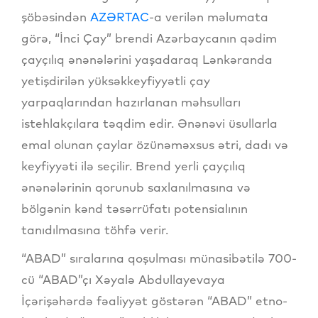
şöbəsindən
AZƏRTAC
-a verilən məlumata
görə, “İnci Çay” brendi Azərbaycanın qədim
çayçılıq ənənələrini yaşadaraq Lənkəranda
yetişdirilən yüksəkkeyfiyyətli çay
yarpaqlarından hazırlanan məhsulları
istehlakçılara təqdim edir. Ənənəvi üsullarla
emal olunan çaylar özünəməxsus ətri, dadı və
keyfiyyəti ilə seçilir. Brend yerli çayçılıq
ənənələrinin qorunub saxlanılmasına və
bölgənin kənd təsərrüfatı potensialının
tanıdılmasına töhfə verir.
“ABAD” sıralarına qoşulması münasibətilə 700-
cü “ABAD”çı Xəyalə Abdullayevaya
İçərişəhərdə fəaliyyət göstərən “ABAD” etno-