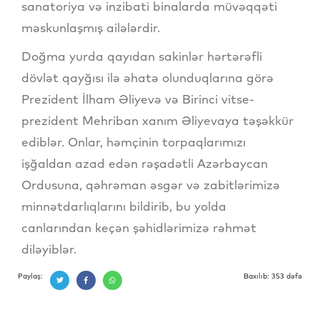
sanatoriya və inzibati binalarda müvəqqəti
məskunlaşmış ailələrdir.
Doğma yurda qayıdan sakinlər hərtərəfli
dövlət qayğısı ilə əhatə olunduqlarına görə
Prezident İlham Əliyevə və Birinci vitse-
prezident Mehriban xanım Əliyevaya təşəkkür
ediblər. Onlar, həmçinin torpaqlarımızı
işğaldan azad edən rəşadətli Azərbaycan
Ordusuna, qəhrəman əsgər və zabitlərimizə
minnətdarlıqlarını bildirib, bu yolda
canlarından keçən şəhidlərimizə rəhmət
diləyiblər.
Paylaş:
Baxılıb: 353 dəfə