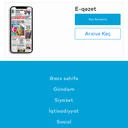
E-qəzet
Son Buraxılış
Arxivə Keç
Əsas səhifə
Gündəm
Siyasət
İqtisadiyyat
Sosial