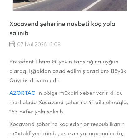
Xocavənd şəhərinə növbəti köç yola
salınıb
07 İyul 2026 12:08
Prezident İlham Əliyevin tapşırığına uyğun
olaraq, işğaldan azad edilmiş ərazilərə Böyük
Qayıdış davam edir.
AZƏRTAC
-ın bölgə müxbiri xəbər verir ki, bu
mərhələdə Xocavənd şəhərinə 41 ailə olmaqla,
163 nəfər yola salınıb.
Xocavənd şəhərinə köç edənlər respublikanın
müxtəlif yerlərində, əsasən yataqxanalarda,