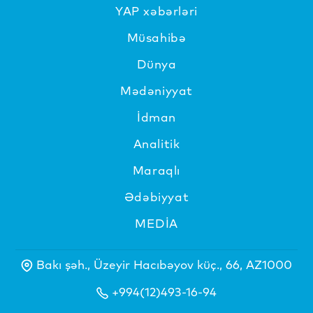
YAP xəbərləri
Müsahibə
Dünya
Mədəniyyat
İdman
Analitik
Maraqlı
Ədəbiyyat
MEDİA
Bakı şəh., Üzeyir Hacıbəyov küç., 66, AZ1000
+994(12)493-16-94