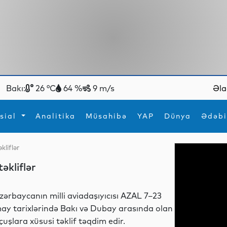
Bakı:
26 °C
64 %
9 m/s
Əla
sial
Analitika
Müsahibə
YAP
Dünya
Ədəbi
kliflər
ya
İdman
Maraqlı
əkliflər
İdman
Yeni texnologiyalar
zərbaycanın milli aviadaşıyıcısı AZAL 7–23
ay tarixlərində Bakı və Dubay arasında olan
çuşlara xüsusi təklif təqdim edir.