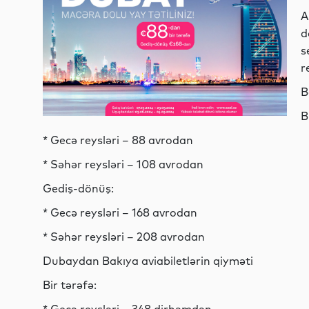
A
d
s
r
B
B
* Gecə reysləri – 88 avrodan
* Səhər reysləri – 108 avrodan
Gediş-dönüş:
* Gecə reysləri – 168 avrodan
* Səhər reysləri – 208 avrodan
Dubaydan Bakıya aviabiletlərin qiyməti
Bir tərəfə: