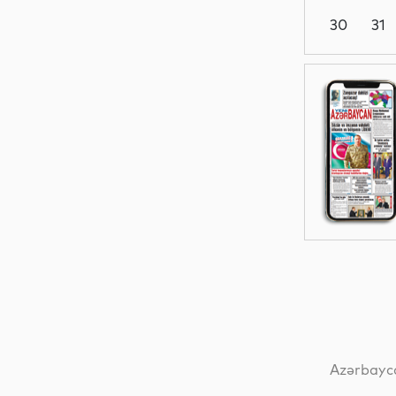
30
31
Siyasət
Dünya
Dünya
Dünya
Azərbayca