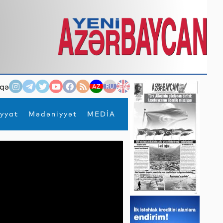
qə
AZ
RU
EN
yyat
Mədəniyyət
MEDİA
×