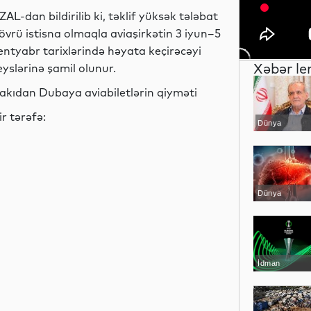
ZAL-dan bildirilib ki, təklif yüksək tələbat
övrü istisna olmaqla aviaşirkətin 3 iyun–5
entyabr tarixlərində həyata keçirəcəyi
Xəbər le
eyslərinə şamil olunur.
akıdan Dubaya aviabiletlərin qiyməti
ir tərəfə:
Dünya
Dünya
İdman