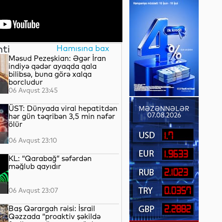
nti
Hamısına bax
Məsud Pezeşkian: Əgər İran
indiyə qədər ayaqda qala
bilibsə, buna görə xalqa
borcludur
06 Avqust 23:45
ÜST: Dünyada viral hepatitdən
MƏZƏNNƏLƏR
07.08.2026
hər gün təqribən 3,5 min nəfər
ölür
1.7
06 Avqust 23:10
1.9633
KL: “Qarabağ” səfərdən
məğlub qayıdır
2.1023
0.0357
06 Avqust 23:07
Baş Qərargah rəisi: İsrail
2.2882
Qəzzada “proaktiv şəkildə