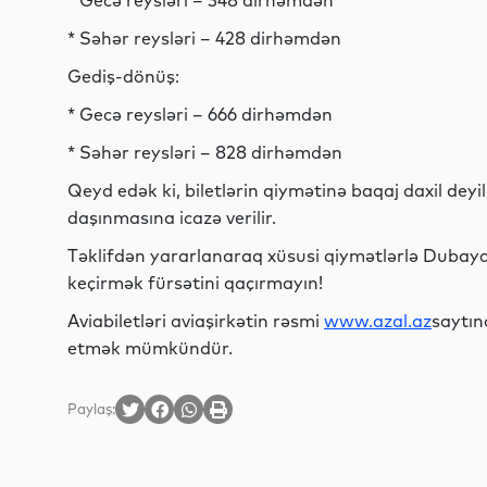
* Gecə reysləri – 348 dirhəmdən
* Səhər reysləri – 428 dirhəmdən
Gediş-dönüş:
* Gecə reysləri – 666 dirhəmdən
* Səhər reysləri – 828 dirhəmdən
Qeyd edək ki, biletlərin qiymətinə baqaj daxil deyi
daşınmasına icazə verilir.
Təklifdən yararlanaraq xüsusi qiymətlərlə Dubaya 
keçirmək fürsətini qaçırmayın!
Aviabiletləri aviaşirkətin rəsmi
www.azal.az
saytın
etmək mümkündür.
Paylaş: