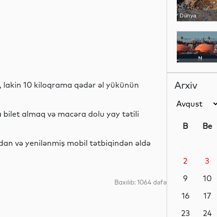
Dünya
Dünya
Arxiv
l, lakin 10 kiloqrama qədər əl yükünün
bilet almaq və macəra dolu yay tətili
Dünya
B
Be
dan və yenilənmiş mobil tətbiqindən əldə
2
3
Dünya
9
10
Baxılıb: 1064 dəfə
16
17
Siyasət
23
24