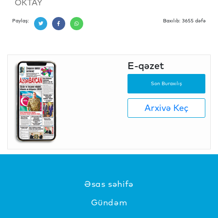
OKTAY
Paylaş:
Baxılıb: 3655 dəfə
E-qəzet
Son Buraxılış
Arxivə Keç
Əsas səhifə
Gündəm