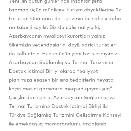
Yəni ilin bütün günlərində insanlar şəfa
tapmaq üçün müalicəvi turizm obyektlərinə üz
tuturlar. Ona görə də, turizmin bu sahəsi daha
rentabelli sayılır. Biz də çalışmalıyıq ki,
Azərbaycanın müalicəvi kurortları yalnız
ölkəmizin vətəndaşlarını deyil, xarici turistləri
də cəlb etsin. Bunun üçün yeni təsis etdiyimiz
Azərbaycan Sağlamlıq və Termal Turizminə
Dəstək İctimai Birliyi olaraq fəaliyyət
planımıza əsasən bir sıra tədbirlərin həyata
keçirilməsini qarşımıza məqsəd qoymuşuq”.
Çıxışlardan sonra, Azərbaycan Sağlamlıq və
Termal Turizminə Dəstək İctimai Birliyi ilə
Türkiyə Sağlamlıq Turizmini Gelişdirme Konseyi
ilə əməkdaşlıq memorandumu imzalanıb.