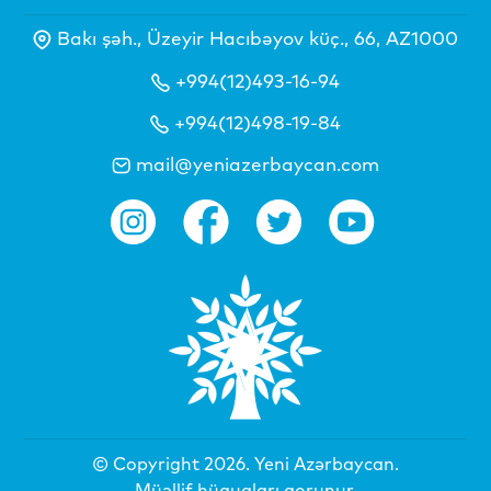
Bakı şəh., Üzeyir Hacıbəyov küç., 66, AZ1000
+994(12)493-16-94
+994(12)498-19-84
mail@yeniazerbaycan.com
© Copyright 2026.
Yeni Azərbaycan
.
Müəllif hüquqları qorunur.