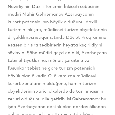
Nazirliyinin Daxili Turizmin İnkişafı şöbəsinin
müdiri Mahir Qəhrəmanov Azərbaycanın
kurort potensialının böyük olduğunu, daxili
turizmin inkişafı, müalicəvi turizm obyektlərinin
dirçəldilməsi istiqamətində Dövlət Proqramına
əsasən bir sıra tədbirlərin həyata keçirildiyini
söyləyib. Şöbə müdiri qeyd edib ki, Azərbaycan
təbii ehtiyatlarına, münbit şəraitinə və
füsunkar təbiətinə görə turizm potensialı
böyük olan ölkədir. O, ölkəmizdə müalicəvi
kurort zonalarının olduğunu, həmin turizm
obyektlərinin xarici ölkələrdə də tanınmasının
zəruri olduğunu dilə gətirib. M.Qəhrəmanov bu
işdə Azərbaycana dəstək olan qardaş ölkədən
gələn nümayəndələrə öz minnətdarlığını