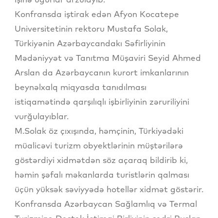
Konfransda iştirak edən Afyon Kocatepe
Universitetinin rektoru Mustafa Solak,
Türkiyənin Azərbaycandakı Səfirliyinin
Mədəniyyət və Tanıtma Müşaviri Seyid Ahmed
Arslan da Azərbaycanın kurort imkanlarının
beynəlxalq miqyasda tanıdılması
istiqamətində qarşılıqlı işbirliyinin zəruriliyini
vurğulayıblar.
M.Solak öz çıxışında, həmçinin, Türkiyədəki
müalicəvi turizm obyektlərinin müştərilərə
göstərdiyi xidmətdən söz açaraq bildirib ki,
həmin şəfalı məkanlarda turistlərin qalması
üçün yüksək səviyyədə hotellər xidmət göstərir.
Konfransda Azərbaycan Sağlamlıq və Termal