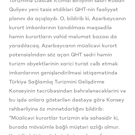
Turizminə Dəstək İctimai Birliyinin sədri Ruslan
Quliyev yeni təsis etdikləri QHT-nin fəaliyyət
planını da açıqlayıb. O, bildirib ki, Azərbaycanın
kurort imkanlarının tanıdılması məqsədilə
həmin kurortların vahid məlumat bazası da
yaradılacaq. Azərbaycanın müalicəvi kurort
potensialından söz açan QHT sədri həmin
turizm obyektlərinin xarici turist cəlb etmək
imkanlarının genişləndirilməsi istiqamətində
Türkiyə Sağlamlıq Turizmini Gelişdirme
Konseyinin təcrübəsindən bəhrələnəcəklərini və
bu işdə onlara göstərilən dəstəyə görə Konsey
rəhbərliyinə öz minnətdarlığını bildirib:
“Müalicəvi kurortlar turizmin elə sahəsidir ki,
burada mövsümlə bağlı müştəri azlığı olmur.