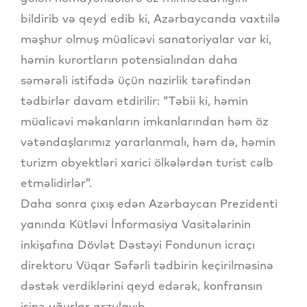
bildirib və qeyd edib ki, Azərbaycanda vaxtıilə
məşhur olmuş müalicəvi sanatoriyalar var ki,
həmin kurortların potensialından daha
səmərəli istifadə üçün nazirlik tərəfindən
tədbirlər davam etdirilir: “Təbii ki, həmin
müalicəvi məkanların imkanlarından həm öz
vətəndaşlarımız yararlanmalı, həm də, həmin
turizm obyektləri xarici ölkələrdən turist cəlb
etməlidirlər”.
Daha sonra çıxış edən Azərbaycan Prezidenti
yanında Kütləvi İnformasiya Vasitələrinin
inkişafına Dövlət Dəstəyi Fondunun icraçı
direktoru Vüqar Səfərli tədbirin keçirilməsinə
dəstək verdiklərini qeyd edərək, konfransın
işinə uğurlar arzulayıb.