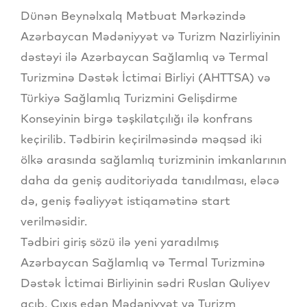
Dünən Beynəlxalq Mətbuat Mərkəzində
Azərbaycan Mədəniyyət və Turizm Nazirliyinin
dəstəyi ilə Azərbaycan Sağlamlıq və Termal
Turizminə Dəstək İctimai Birliyi (AHTTSA) və
Türkiyə Sağlamlıq Turizmini Gelişdirme
Konseyinin birgə təşkilatçılığı ilə konfrans
keçirilib. Tədbirin keçirilməsində məqsəd iki
ölkə arasında sağlamlıq turizminin imkanlarının
daha da geniş auditoriyada tanıdılması, eləcə
də, geniş fəaliyyət istiqamətinə start
verilməsidir.
Tədbiri giriş sözü ilə yeni yaradılmış
Azərbaycan Sağlamlıq və Termal Turizminə
Dəstək İctimai Birliyinin sədri Ruslan Quliyev
açıb. Çıxış edən Mədəniyyət və Turizm