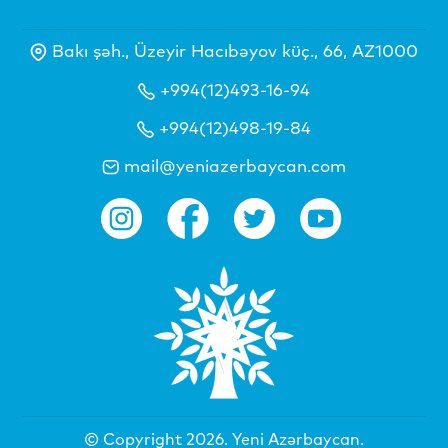
Bakı şəh., Üzeyir Hacıbəyov küç., 66, AZ1000
+994(12)493-16-94
+994(12)498-19-84
mail@yeniazerbaycan.com
© Copyright 2026.
Yeni Azərbaycan
.