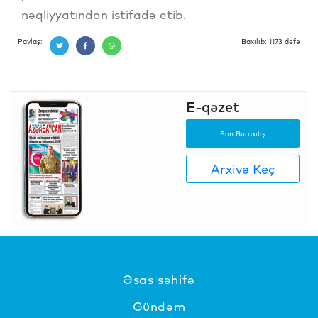
nəqliyyatından istifadə etib.
Paylaş:
Baxılıb: 1173 dəfə
E-qəzet
Son Buraxılış
Arxivə Keç
Əsas səhifə
Gündəm