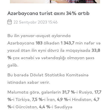
Azərbaycana turist axını 34% artıb
22 Sentyabr 2023 15:46
Bu ilin yanvar-avqust aylarında
Azərbaycana
183
ölkədən
1 343,7
min nəfər və
yaxud ötən ilin eyni dövrü ilə müqayisədə
33,8
%
çox əcnəbi və vətəndaşlığı olmayan şəxs
gəlib.
Bu barədə Dövlət Statistika Komitəsinə
istinadən xəbər verir.
Məlumata görə, gələnlərin
31,7 %
-i Rusiya,
17,7
%-
i Türkiyə,
7,5 %-
i İran,
4,9 %-
i Hindistan,
4,7
%-
i Gürcüstan,
4,4 %
-i Səudiyyə