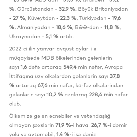
%,
Gürcüstandan -
32,9 %,
Böyük Britaniyadan
-
27 %
, Küveytdən -
22,3 %,
Türkiyədən -
19,6
%,
Almaniyadan -
18,6 %
, BƏƏ-dən -
11,8 %
,
Ukraynadan -
5,1 %
artıb.
2022-ci ilin yanvar-avqust ayları ilə
müqayisədə MDB ölkələrindən gələnlərin
sayı
1,6
dəfə artaraq
549,4
min nəfər, Avropa
İttifaqına üzv ölkələrdən gələnlərin sayı
37,8
%
artaraq
67,6
min nəfər, körfəz ölkələrindən
gələnlərin sayı
10,2 %
azalaraq
228,4 min
nəfər
olub.
Ölkəmizə gələn əcnəbilər və vətəndaşlığı
olmayan şəxslərin
71,9 %
-i hava,
26,7 %
-i dəmir
yolu və avtomobil,
1,4 %
-i isə dəniz