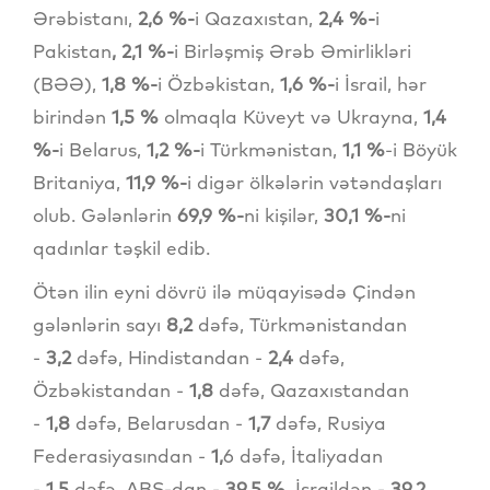
Ərəbistanı,
2,6 %-
i Qazaxıstan,
2,4 %-
i
Pakistan
, 2,1 %-
i Birləşmiş Ərəb Əmirlikləri
(BƏƏ),
1,8 %-
i Özbəkistan,
1,6 %-
i İsrail, hər
birindən
1,5 %
olmaqla Küveyt və Ukrayna,
1,4
%-
i Belarus,
1,2 %-
i Türkmənistan,
1,1 %
-i Böyük
Britaniya,
11,9 %-
i digər ölkələrin vətəndaşları
olub. Gələnlərin
69,9 %-
ni kişilər,
30,1 %-
ni
qadınlar təşkil edib.
Ötən ilin eyni dövrü ilə müqayisədə Çindən
gələnlərin sayı
8,2
dəfə, Türkmənistandan
-
3,2
dəfə, Hindistandan -
2,4
dəfə,
Özbəkistandan -
1,8
dəfə, Qazaxıstandan
-
1,8
dəfə, Belarusdan -
1,7
dəfə, Rusiya
Federasiyasından -
1,
6 dəfə, İtaliyadan
-
1,5
dəfə, ABŞ-dan -
39,5 %,
İsraildən -
39,2